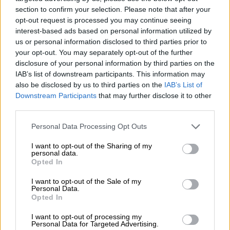
νερό, βρωμιά», καταγγέλλουν οι
section to confirm your selection. Please note that after your
ακτιβιστές για το Ισραήλ
opt-out request is processed you may continue seeing
interest-based ads based on personal information utilized by
us or personal information disclosed to third parties prior to
your opt-out. You may separately opt-out of the further
disclosure of your personal information by third parties on the
«Το Ισραήλ αναπτύσσει μαζί με τις
IAB’s list of downstream participants. This information may
ΗΠΑ επιθετικά όπλα»
also be disclosed by us to third parties on the
IAB’s List of
Downstream Participants
that may further disclose it to other
«
Αυτό είναι ένας πολύ μεγάλος κίνδυνος
,
third parties.
δεν θέλετε να βρεθείτε στο στόχαστρο των
Please note that this website/app uses one or more Google
Personal Data Processing Opt Outs
πυρηνικών όπλων αυτών των ανθρώπων, οι
services and may gather and store information including but
οποίοι δεν είναι απαραίτητα λογικοί και
not limited to your visit or usage behaviour. You may click to
I want to opt-out of the Sharing of my
personal data.
φωνάζουν «
θάνατος στην Αμερική
»»,
grant or deny consent to Google and its third-party tags to
Opted In
use your data for below specified purposes in below Google
προειδοποίησε ο Νετανιάχου. «Νομίζω ότι
consent section.
το
Ισραήλ
κάνει εξαιρετική δουλειά για να το
I want to opt-out of the Sale of my
Personal Data.
αποτρέψει αυτό».
Opted In
Ο Νετανιάχου μίλησε επίσης για τα
I want to opt-out of processing my
Personal Data for Targeted Advertising.