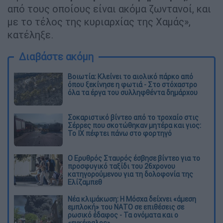
από τους οποίους είναι ακόμα ζωντανοί, και
με το τέλος της κυριαρχίας της Χαμάς»,
κατέληξε.
Διαβάστε ακόμη
Βοιωτία: Κλείνει το αιολικό πάρκο από
όπου ξεκίνησε η φωτιά - Στο στόχαστρο
όλα τα έργα του συλληφθέντα δημάρχου
Σοκαριστικό βίντεο από το τροχαίο στις
Σέρρες που σκοτώθηκαν μητέρα και γιος:
Το ΙΧ πέφτει πάνω στο φορτηγό
Ο Ερυθρός Σταυρός έσβησε βίντεο για το
προσφυγικό ταξίδι του 26χρονου
κατηγορούμενου για τη δολοφονία της
Ελίζαμπεθ
Νέα κλιμάκωση: Η Μόσχα δείχνει «άμεση
εμπλοκή» του ΝΑΤΟ σε επιθέσεις σε
ρωσικό έδαφος - Τα ονόματα και ο
«εγκέφαλος»