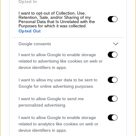
πλεονεκτήματα της αμυντικής συμφωνίας
Opted In
μεταξύ Ισραήλ και ΗΠΑ, επισημαίνοντας τις
I want to opt-out of Collection, Use,
ιστορικές εξελίξεις του Ισραήλ στον τομέα
Retention, Sale, and/or Sharing of my
Personal Data that Is Unrelated with the
των αμυντικών όπλων. Όπως αποκάλυψε, το
Purposes for which it was collected.
Opted Out
Ισραήλ αναπτύσσει
μαζί με τις ΗΠΑ
επιθετικά όπλα
που καμία άλλη υπερδύναμη
Google consents
δεν διαθέτει. «
Τα πιο προηγμένα στον
I want to allow Google to enable storage
πλανήτη αναπτύσσονται από το Ισραήλ
και
related to advertising like cookies on web or
μοιράζονται με την Αμερική», είπε.
device identifiers in apps.
Ο Ισραηλινός πρωθυπουργός υπογράμμισε
I want to allow my user data to be sent to
στη συνέχεια ότι οι ισραηλινές μυστικές
Google for online advertising purposes.
υπηρεσίες
προστάτευσαν Αμερικανούς
I want to allow Google to send me
πολίτες
. «Αποτρέψαμε την κατάρριψη
personalized advertising.
αεροσκαφών από το ISIS και τρομοκρατικές
επιθέσεις σε ολόκληρο τον κόσμο», δήλωσε
I want to allow Google to enable storage
ο Νετανιάχου.
related to analytics like cookies on web or
device identifiers in apps.