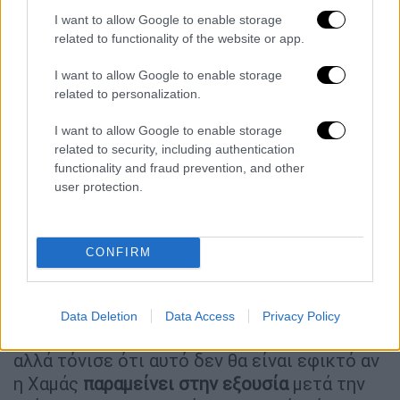
I want to allow Google to enable storage
related to functionality of the website or app.
I want to allow Google to enable storage
related to personalization.
video
I want to allow Google to enable storage
related to security, including authentication
functionality and fraud prevention, and other
user protection.
«Είμαστε κοντά στο τέλος του
πολέμου»
CONFIRM
Κατά τη διάρκεια της συνέντευξης, ο
Νετανιάχου δήλωσε επίσης ότι
πιστεύει ότι
Data Deletion
Data Access
Privacy Policy
το τέλος του πολέμου στη Γάζα πλησιάζει
,
αλλά τόνισε ότι αυτό δεν θα είναι εφικτό αν
η Χαμάς
παραμείνει στην εξουσία
μετά την