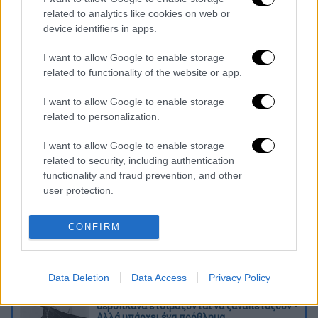
ενός σχεδίου ειρήνευσης για τη Γάζα, σε μία
related to analytics like cookies on web or
device identifiers in apps.
συνάντηση που θα γίνει τη Δευτέρα, με τον
Νετανιάχου.
I want to allow Google to enable storage
related to functionality of the website or app.
Το πρακτορείο ειδήσεων Reuters δεν
στάθηκε δυνατό να επιβεβαιώσει την
I want to allow Google to enable storage
αναφορά.
related to personalization.
I want to allow Google to enable storage
Διαβάστε ακόμη
related to security, including authentication
functionality and fraud prevention, and other
«Στέρεψε» η αγορά από πινακίδες
κυκλοφορίας: Χιλιάδες αυτοκίνητα
user protection.
παραμένουν αταξινόμητα - Λύση αναζητά
το υπουργείο
CONFIRM
Στη φυλακή ο δήμαρχος Στυλίδας και άλλα
δύο άτομα για τη φωτιά στη Βοιωτία
Data Deletion
Data Access
Privacy Policy
Επιστροφή στο μέλλον; Τα υπερηχητικά
αεροπλάνα ετοιμάζονται να ξαναπετάξουν -
Αλλά υπάρχει ένα πρόβλημα