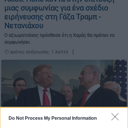
μιας συμφωνίας για ένα σχέδιο
ειρήνευσης στη Γάζα Τραμπ -
Νετανιάχου
Ο αξιωματούχος πρόσθεσε ότι η Χαμάς θα πρέπει να
συμφωνήσει
🕛 χρόνος ανάγνωσης: 1 λεπτό ┋
Do Not Process My Personal Information
Ο Ντόναλντ Τραμπ χαμογελά στον Μπέντζαμιν Νετανιάχου, μετά