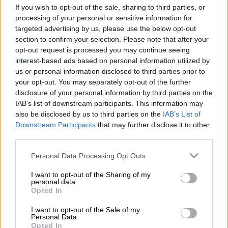
την υπογραφή μιας διακήρυξης στο Λευκό Οίκο (φωτογραφία
If you wish to opt-out of the sale, sharing to third parties, or
αρχείου / Associated Press)
processing of your personal or sensitive information for
targeted advertising by us, please use the below opt-out
section to confirm your selection. Please note that after your
Προσθέστε το ΕΘΝΟΣ στη Google
opt-out request is processed you may continue seeing
interest-based ads based on personal information utilized by
us or personal information disclosed to third parties prior to
Οι
ΗΠΑ
και το
Ισραήλ
βρίσκονται πολύ κοντά
your opt-out. You may separately opt-out of the further
στην επίτευξη μιας συμφωνίας για ένα
disclosure of your personal information by third parties on the
σχέδιο του προέδρου
Ντόναλντ Τραμπ
IAB’s list of downstream participants. This information may
also be disclosed by us to third parties on the
IAB’s List of
σχετικά με τον τερματισμό του πολέμου στη
Downstream Participants
that may further disclose it to other
Γάζα, μετά από συνομιλίες μεταξύ του
third parties.
ειδικού απεσταλμένου Στιβ Γουίτκοφ, του
Please note that this website/app uses one or more Google
γαμπρού του Τραμπ, Τζάρεντ Κούσνερ και
Personal Data Processing Opt Outs
services and may gather and store information including but
του Ισραηλινού πρωθυπουργού Μπενιαμίν
not limited to your visit or usage behaviour. You may click to
I want to opt-out of the Sharing of my
Νετανιάχου, ανέφερε χθες ο δημοσιογράφος
personal data.
grant or deny consent to Google and its third-party tags to
Opted In
του
Axios
Μπαράκ Ρέιβιντ σε μία ανάρτησή
use your data for below specified purposes in below Google
consent section.
του στην πλατφόρμα κοινωνικής δικτύωσης
I want to opt-out of the Sale of my
Personal Data.
Χ, επικαλούμενος έναν υψηλόβαθμο
Opted In