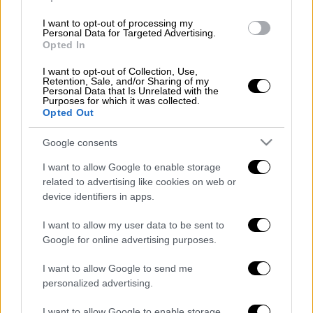
Αμερικανό αξιωματούχο.
I want to opt-out of processing my
Personal Data for Targeted Advertising.
Opted In
ΔΙΑΒΑΣΤΕ ΕΠΙΣΗΣ
I want to opt-out of Collection, Use,
Retention, Sale, and/or Sharing of my
Κόσμος
|
28.09.2025 21:45
Personal Data that Is Unrelated with the
Αποκάλυψη Τραμπ στο Axios: Στο
Purposes for which it was collected.
Opted Out
τελικό στάδιο οι συνομιλίες για τη
Γάζα - Ιστορική συμφωνία ακόμη και
Google consents
σε δύο μέρες
I want to allow Google to enable storage
related to advertising like cookies on web or
device identifiers in apps.
Ο αξιωματούχος πρόσθεσε ότι η
Χαμάς
θα
I want to allow my user data to be sent to
Google for online advertising purposes.
πρέπει να συμφωνήσει, ανέφερε ο Ρέιβιντ
στην ίδια ανάρτηση.
I want to allow Google to send me
personalized advertising.
Νωρίτερα μέσα στην ημέρα, ο Τραμπ δήλωσε
ότι ελπίζει στην ολοκλήρωση της πρότασης
I want to allow Google to enable storage