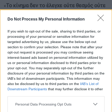
«
Το κίνημα δεν το έλεγχε ούτε θεσμός ούτε
κόμμα
. Ήταν μια ανοιχτή εξέγερση», λέει στο
ABC News
. «Θέλουμε θεσμούς χωρίς
Do Not Process My Personal Information
διαφθορά… χάσαμε χρόνο, ανάπτυξη,
σταθερότητα».
If you wish to opt-out of the sale, sharing to third parties, or
processing of your personal or sensitive information for
Λίγες ώρες μετά την πτώση της κυβέρνησης,
targeted advertising by us, please use the below opt-out
section to confirm your selection. Please note that after your
μόνο ο στρατός είχε μείνει όρθιος.
opt-out request is processed you may continue seeing
Στρατιώτες κατέβηκαν στους δρόμους,
interest-based ads based on personal information utilized by
επέβαλαν απαγόρευση κυκλοφορίας και το
us or personal information disclosed to third parties prior to
ίδιο βράδυ
άνοιξαν διάλογο με τους ηγέτες
your opt-out. You may separately opt-out of the further
της νεολαίας
.
disclosure of your personal information by third parties on the
IAB’s list of downstream participants. This information may
Στα Discord servers η συζήτηση φούντωσε:
also be disclosed by us to third parties on the
IAB’s List of
Downstream Participants
that may further disclose it to other
ποιος θα μπορούσε να σταθεί ως
third parties.
μεταβατικός ηγέτης
;
Please note that this website/app uses one or more Google
Personal Data Processing Opt Outs
Το όνομα που ξεχώρισε ήταν της πρώην
services and may gather and store information including but