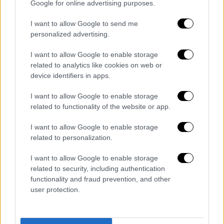
κάτι που την έστειλε και για λίγο στη
Google for online advertising purposes.
φυλακή.
I want to allow Google to send me
Η ανακοίνωση της ανάληψης της
personalized advertising.
πρωθυπουργίας από την Κάρκι έκανε χαμό
I want to allow Google to enable storage
στα social media: «Ιστορική μέρα για το
related to analytics like cookies on web or
Νεπάλ», έγραψε η ομάδα Project Abhaya.
device identifiers in apps.
«
Η πρώτη γυναίκα πρωθυπουργός
, η έντιμη
I want to allow Google to enable storage
Σουσίλα Κάρκι, αναλαμβάνει. Μια νίκη
related to functionality of the website or app.
χτισμένη με θάρρος, ακεραιότητα και τις
I want to allow Google to enable storage
θυσίες των μαρτύρων μας».
related to personalization.
Μπορεί η Gen Z να κυβερνήσει;
I want to allow Google to enable storage
related to security, including authentication
functionality and fraud prevention, and other
user protection.