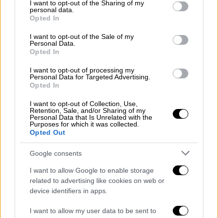
not limited to your visit or usage behaviour. You may click to
I want to opt-out of the Sharing of my
προέδρου του Αρείου Πάγου,
Σουσίλα Κάρκι
.
personal data.
grant or deny consent to Google and its third-party tags to
Ήταν η πρώτη γυναίκα ανώτατη δικαστικός
Opted In
use your data for below specified purposes in below Google
της χώρας (2016 - 2017) και
είχε δώσει
consent section.
I want to opt-out of the Sale of my
μάχες
κατά της διαφθοράς μέσα από τις
Personal Data.
Opted In
αποφάσεις της.
I want to opt-out of processing my
Στην online ψηφοφορία, πήρε τις
Personal Data for Targeted Advertising.
Opted In
περισσότερες ψήφους.
I want to opt-out of Collection, Use,
Από τις πορείες του ’90 στην κορυφή
Retention, Sale, and/or Sharing of my
Personal Data that Is Unrelated with the
Purposes for which it was collected.
Η Κάρκι γεννήθηκε το 1952 σε αγροτική
Opted Out
οικογένεια στο Σανκαρπούρ, σπούδασε
Google consents
Νομική στην Ινδία και στα φοιτητικά της
χρόνια βρέθηκε κοντά στο κυρίαρχο τότε
I want to allow Google to enable storage
κόμμα Νεπαλέζικου Κογκρέσου. Τη δεκαετία
related to advertising like cookies on web or
device identifiers in apps.
του ’90 κατέβαινε στους δρόμους ενάντια
στο συγκεντρωτικό σύστημα του βασιλιά,
I want to allow my user data to be sent to