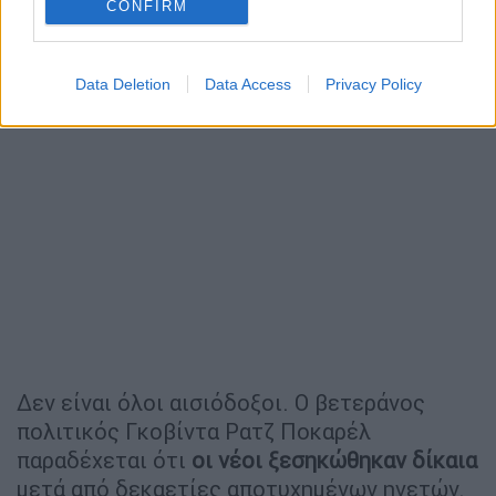
CONFIRM
Data Deletion
Data Access
Privacy Policy
Δεν είναι όλοι αισιόδοξοι. Ο βετεράνος
πολιτικός Γκοβίντα Ρατζ Ποκαρέλ
παραδέχεται ότι
οι νέοι ξεσηκώθηκαν δίκαια
μετά από δεκαετίες αποτυχημένων ηγετών.