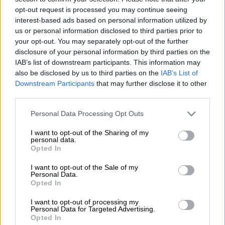
προσωπικά ότι θα κατηγορηθείς για φόνο
»,
opt-out request is processed you may continue seeing
είπε η Εϊνάβ Ζανγκάουκερ, ηγετική
interest-based ads based on personal information utilized by
φυσιογνωμία του
Φόρουμ Οικογενειών
us or personal information disclosed to third parties prior to
your opt-out. You may separately opt-out of the further
Ομήρων
, μιλώντας στο Τελ Αβίβ, πριν από
disclosure of your personal information by third parties on the
μια συγκέντρωση για την απελευθέρωση των
IAB’s list of downstream participants. This information may
ομήρων που κρατούνται στη Γάζα.
also be disclosed by us to third parties on the
IAB’s List of
Downstream Participants
that may further disclose it to other
third parties.
ΔΙΑΒΑΣΤΕ ΕΠΙΣΗΣ
Please note that this website/app uses one or more Google
Personal Data Processing Opt Outs
Κόσμος
|
30.08.2025 23:18
services and may gather and store information including but
not limited to your visit or usage behaviour. You may click to
I want to opt-out of the Sharing of my
Οι Χούθι ορκίζονται να πάρουν
personal data.
grant or deny consent to Google and its third-party tags to
εκδίκηση για τον θάνατο του
Opted In
use your data for below specified purposes in below Google
πρωθυπουργού τους
consent section.
I want to opt-out of the Sale of my
Personal Data.
Opted In
I want to opt-out of processing my
Personal Data for Targeted Advertising.
Ο Ματάν Ζανγκάουκερ
απήχθη στις 7
Opted In
Οκτωβρίου
2023, μαζί με περισσότερα από