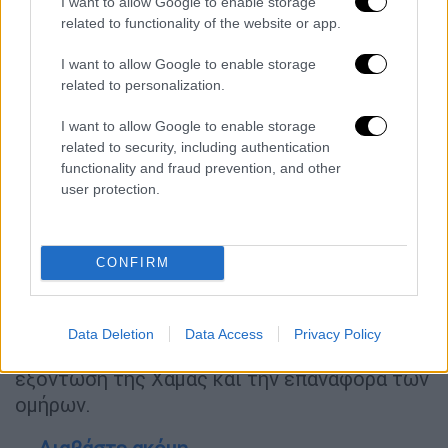
I want to allow Google to enable storage
Όχι μακριά από το υπουργείο,
χιλιάδες
related to functionality of the website or app.
διαδηλωτές
απαίτησαν την απελευθέρωση
των ομήρων και τον τερματισμό του
I want to allow Google to enable storage
πολέμου στη Γάζα.
related to personalization.
Η Χαμάς ανακοίνωσε πρόσφατα ότι
I want to allow Google to enable storage
related to security, including authentication
αποδέχτηκε πρόταση
από τους μεσολαβητές
functionality and fraud prevention, and other
για 60ήμερη εκεχειρία με την απελευθέρωση
user protection.
ομήρων σε δύο στάδια.
Ωστόσο,
το Ισραήλ δεν έχει απαντήσει
CONFIRM
επίσημα
και η κυβέρνηση διέταξε τον
στρατό να προετοιμαστεί για μια μεγάλη
επίθεση στην πόλη της Γάζας με δηλωμένο
Data Deletion
Data Access
Privacy Policy
στόχο της ισραηλινής κυβέρνησης την
εξόντωση της Χαμάς και την επαναφορά των
ομήρων.