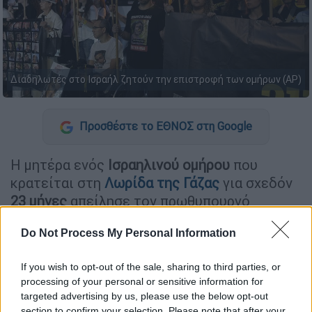
Διαδηλωτές στο Ισραήλ ζητούν την επιστροφή των ομήρων (AP)
Προσθέστε το ΕΘΝΟΣ στη Google
Η μητέρα ενός
Ισραηλινού ομήρου
που
κρατείται στη
Λωρίδα της Γάζας
για σχεδόν
23 μήνες
απείλησε τον πρωθυπουργό
Μπενιαμίν Νετανιάχου
ότι θα ασκήσει εις
Do Not Process My Personal Information
βάρος του δίωξη για δολοφονία αν ο γιος
της δεν απελευθερωθεί ζωντανός.
If you wish to opt-out of the sale, sharing to third parties, or
processing of your personal or sensitive information for
«Νετάνιαχου,
αν ο Ματάν μου επιστρέψει σε
targeted advertising by us, please use the below opt-out
σάκο πτωμάτων
(...),
θα φροντίσω
section to confirm your selection. Please note that after your