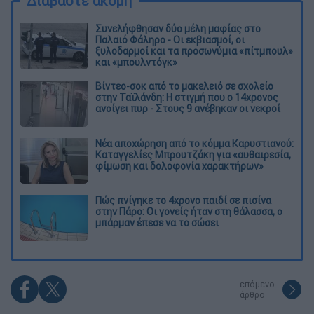
Διαβάστε ακόμη
Συνελήφθησαν δύο μέλη μαφίας στο
Παλαιό Φάληρο - Οι εκβιασμοί, οι
ξυλοδαρμοί και τα προσωνύμια «πίτμπουλ»
και «μπουλντόγκ»
Βίντεο-σοκ από το μακελειό σε σχολείο
στην Ταϊλάνδη: Η στιγμή που ο 14χρονος
ανοίγει πυρ - Στους 9 ανέβηκαν οι νεκροί
Νέα αποχώρηση από το κόμμα Καρυστιανού:
Καταγγελίες Μπρουτζάκη για «αυθαιρεσία,
φίμωση και δολοφονία χαρακτήρων»
Πώς πνίγηκε το 4χρονο παιδί σε πισίνα
στην Πάρο: Οι γονείς ήταν στη θάλασσα, ο
μπάρμαν έπεσε να το σώσει
επόμενο
άρθρο