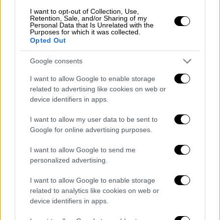
200 άλλα άτομα κατά τη διάρκεια της
I want to opt-out of Collection, Use,
Retention, Sale, and/or Sharing of my
επίθεσης της
Χαμάς
στο νότιο Ισραήλ.
Personal Data that Is Unrelated with the
Purposes for which it was collected.
Opted Out
«Αν ο Νετανιάχου επιλέξει να
καταλάβει τη Λωρίδα της Γάζας, αυτό
Google consents
θα ισοδυναμεί με την εκτέλεση των
I want to allow Google to enable storage
ομήρων»
related to advertising like cookies on web or
device identifiers in apps.
«Αν ο Νετανιάχου επιλέξει να καταλάβει τη
I want to allow my user data to be sent to
Λωρίδα της Γάζας αντί να αποδεχτεί την
Google for online advertising purposes.
προτεινόμενη συμφωνία εκεχειρίας, αυτό θα
I want to allow Google to send me
ισοδυναμεί με την
εκτέλεση των ομήρων μας
personalized advertising.
και των αγαπημένων μας
στρατιωτών»,
πρόσθεσε η Ζανγκάουκερ μιλώντας σε
I want to allow Google to enable storage
δημοσιογράφους έξω από το υπουργείο
related to analytics like cookies on web or
device identifiers in apps.
Άμυνας.