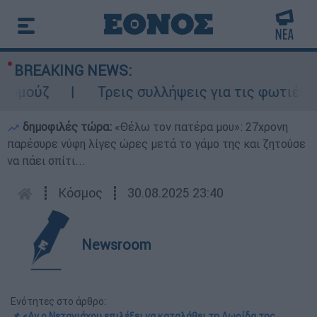
BREAKING NEWS:
ούζ
Τρεις συλλήψεις για τις φωτιές σε Κ
δημοφιλές τώρα:
«Θέλω τον πατέρα μου»: 27χρονη
παρέσυρε νύφη λίγες ώρες μετά το γάμο της και ζητούσε
να πάει σπίτι...
┋
Κόσμος
┋
30.08.2025 23:40
Newsroom
Ενότητες στο άρθρο:
📌 «Αν ο Νετανιάχου επιλέξει να καταλάβει τη Λωρίδα της