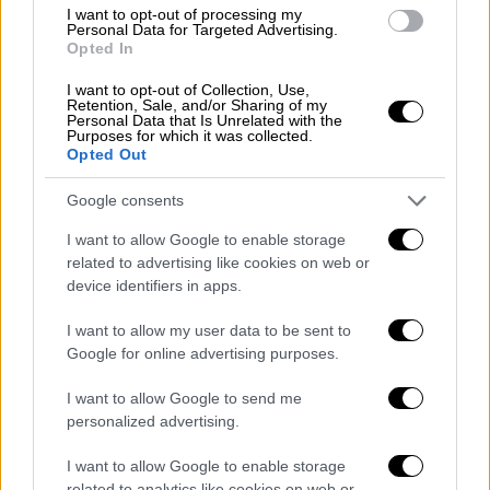
I want to opt-out of processing my
Personal Data for Targeted Advertising.
«Είμαστε βέβαιοι ότι θα καταλήξουν στη
Opted In
σωστή απόφαση:
να μην χρηματοδοτούν
I want to opt-out of Collection, Use,
πλέον ένα ινστιτούτο έρευνας
που είναι
Retention, Sale, and/or Sharing of my
Personal Data that Is Unrelated with the
πολιτικοποιημένο, χειραγωγικό και το οποίο
Purposes for which it was collected.
δρα ως ένα εργαλείο στην υπηρεσία μιας
Opted Out
διεφθαρμένης τρομοκρατικής οργάνωσης»,
Google consents
δήλωσε.
I want to allow Google to enable storage
Έπειτα από μήνες προειδοποίησης, το IPC,
related to advertising like cookies on web or
που έχει την έδρα του στη Ρώμη, κήρυξε
device identifiers in apps.
στις 22 Αυγούστου
κατάσταση
λιμού
που
I want to allow my user data to be sent to
πλήττει 500.000 ανθρώπους
στην επαρχία
Google for online advertising purposes.
της Γάζας, η οποία καλύπτει σχεδόν το ένα
τρίτο του παλαιστινιακού εδάφους
I want to allow Google to send me
personalized advertising.
συμπεριλαμβανομένης της πόλης της Γάζας.
I want to allow Google to enable storage
Το IPC, που υποστηρίζεται από τον ΟΗΕ,
related to analytics like cookies on web or