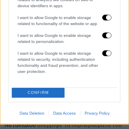
προέβλεψε επίσης ότι ο λιμός θα εξαπλωθεί
device identifiers in apps.
στις επαρχίες Ντέιρ ελ Μπάλα, στο κεντρικό
τμήμα της Λωρίδας της Γάζας, και Χαν
I want to allow Google to enable storage
related to functionality of the website or app.
Γιούνις, στο νότιο, έως τα τέλη
Σεπτεμβρίου, καλύπτοντας περίπου τα δύο
I want to allow Google to enable storage
τρίτα της Γάζας.
related to personalization.
Ο λιμός στη Γάζα «θα μπορούσε να είχε
I want to allow Google to enable storage
αποφευχθεί» χωρίς «τη
συστηματική
related to security, including authentication
functionality and fraud prevention, and other
παρεμπόδιση
του Ισραήλ», είχε κατηγορήσει
user protection.
τότε στη Γενεύη ο επικεφαλής του
συντονισμού των ανθρωπιστικών
υποθέσεων του ΟΗΕ, Τομ Φλέτσερ. «Αυτός ο
CONFIRM
λιμός θα μας στοιχειώνει και πρέπει να μας
στοιχειώνει όλους», είχε τονίσει.
Data Deletion
Data Access
Privacy Policy
Ο Ισραηλινός πρωθυπουργός
Μπενιαμίν
Νετανιάχου
απέρριψε τα συμπεράσματα του