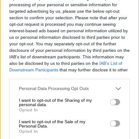
αξιωματούχος δήλωσε ότι το
processing of your personal or sensitive information for
targeted advertising by us, please use the below opt-out
Ολοκληρωμένο Πλαίσιο Ταξινόμησης της
section to confirm your selection. Please note that after your
Επισιτιστικής Ασφάλειας (IPC) είναι
opt-out request is processed you may continue seeing
«πολιτικοποιημένο» και
το κατηγόρησε ότι
interest-based ads based on personal information utilized by
«
παραποίησε
»
αρκετά στοιχεία
της έκθεσης
us or personal information disclosed to third parties prior to
your opt-out. You may separately opt-out of the further
που δόθηκε στη δημοσιότητα στις 22
disclosure of your personal information by third parties on the
Αυγούστου.
IAB’s list of downstream participants. This information may
also be disclosed by us to third parties on the
IAB’s List of
«Ή θα αποσύρετε την έκθεση ή θα
Downstream Participants
that may further disclose it to other
σταματήσουμε τις χρηματοδοτήσεις
third parties.
σας»
Please note that this website/app uses one or more Google
Personal Data Processing Opt Outs
services and may gather and store information including but
«Τώρα, εάν το IPC δεν το κάνει (να αποσύρει
not limited to your visit or usage behaviour. You may click to
I want to opt-out of the Sharing of my
την έκθεσή του σ.σ.),
εμείς θα απευθυνθούμε
personal data.
grant or deny consent to Google and its third-party tags to
Opted In
στους δωρητές
, θα τους ενημερώσουμε για
use your data for below specified purposes in below Google
consent section.
τις ελλείψεις αυτές», απείλησε ο Μπαρ Ταλ
I want to opt-out of the Sale of my
Personal Data.
απαντώντας σε ερώτηση του Γαλλικού
Opted In
Πρακτορείου.