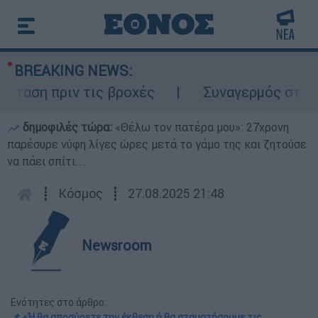
BREAKING NEWS:
ση πριν τις βροχές
Συναγερμός στον Λυκ
δημοφιλές τώρα:
«Θέλω τον πατέρα μου»: 27χρονη
παρέσυρε νύφη λίγες ώρες μετά το γάμο της και ζητούσε
να πάει σπίτι...
┋
Κόσμος
┋
27.08.2025 21:48
Newsroom
Ενότητες στο άρθρο:
📌 «Ή θα αποσύρετε την έκθεση ή θα σταματήσουμε τις