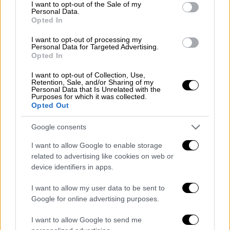
σχετικά με την ανακοίνωση που έκανε χθες
consent section.
I want to opt-out of the Sale of my
Personal Data.
Τρίτη ο κ. Τραμπ.
Opted In
Στο 15% οι αμερικανικοί δασμοί στα
I want to opt-out of processing my
Personal Data for Targeted Advertising.
ιαπωνικά αυτοκίνητα
Opted In
Η
συμφωνία που κλείστηκε ανάμεσα στην
I want to opt-out of Collection, Use,
Retention, Sale, and/or Sharing of my
Ουάσιγκτον και στο Τόκιο
προβλέπει ότι οι
Personal Data that Is Unrelated with the
Purposes for which it was collected.
δασμοί
που επιβάλλονται από τις ΗΠΑ στα
Opted Out
ιαπωνικά αυτοκίνητα που εξάγονται στην
αμερικανική αγορά θα κατέβουν στο 15%,
Google consents
ανέφεραν σήμερα ιαπωνικά μέσα
I want to allow Google to enable storage
ενημέρωσης.
related to advertising like cookies on web or
device identifiers in apps.
Επί του παρόντος οι
δασμοί σε ιαπωνικά
οχήματα
, ανταλλακτικά ή συστατικά
I want to allow my user data to be sent to
Google for online advertising purposes.
εξαγόμενα στις
ΗΠΑ
ανέρχονται στο 25%.
Κατά τη δημόσια τηλεόραση NHK και την
I want to allow Google to send me
εφημερίδα Asahi, οι τελωνειακοί δασμοί θα