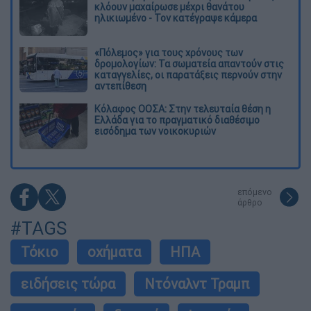
κλόουν μαχαίρωσε μέχρι θανάτου
ηλικιωμένο - Τον κατέγραψε κάμερα
«Πόλεμος» για τους χρόνους των
δρομολογίων: Τα σωματεία απαντούν στις
καταγγελίες, οι παρατάξεις περνούν στην
αντεπίθεση
Κόλαφος ΟΟΣΑ: Στην τελευταία θέση η
Ελλάδα για το πραγματικό διαθέσιμο
εισόδημα των νοικοκυριών
επόμενο
άρθρο
#TAGS
Τόκιο
οχήματα
ΗΠΑ
ειδήσεις τώρα
Ντόναλντ Τραμπ