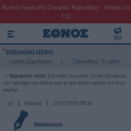
Φωτιά τώρα στο Στεφάνι Κορινθίας - Ήχησε το
112
BREAKING NEWS:
τέλεση Ζαμπούνη
Ζάκυνθος: Τι απαντά η Ε
δημοφιλές τώρα:
Σου καίει το μυαλό: Το Netflix έφερε
την ταινιάρα του Νόλαν που οι φαν έχουν κρυφό νο1 στην
καρδιά...
┋
Κόσμος
┋
23.07.2025 08:38
Newsroom