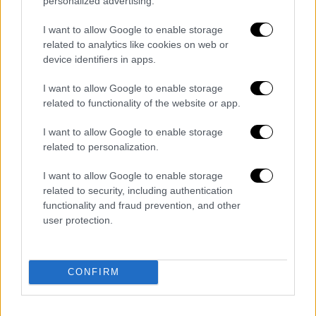
personalized advertising.
υποδιπλασιαστούν (στο 12,5%) και σ’ αυτούς
I want to allow Google to enable storage
θα προστεθούν προϋπάρχοντες, που ήταν
related to analytics like cookies on web or
2,5%.
device identifiers in apps.
«Τεράστιες ιαπωνικές επενδύσεις υπό
I want to allow Google to enable storage
δική μου κατεύθυνση»
related to functionality of the website or app.
Ο αμερικανός πρόεδρος
Ντόναλντ Τραμπ
I want to allow Google to enable storage
related to personalization.
ανακοίνωσε χθες
Τρίτη ότι η κυβέρνησή του
κατέληξε σε συμφωνία με αυτή της
Ιαπωνίας
I want to allow Google to enable storage
για τις διμερείς εμπορικές συναλλαγές, η
related to security, including authentication
οποία συμπεριλαμβάνει την
επιβολή
functionality and fraud prevention, and other
user protection.
επιπρόσθετων τελωνειακών δασμών 15%
στα ιαπωνικά προϊόντα που εισάγονται στις
ΗΠΑ.
CONFIRM
«Μόλις ολοκληρώσαμε τεράστια συμφωνία
(για το εμπόριο) με την Ιαπωνία, ίσως τη