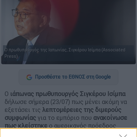
Ο πρωθυπουργός της Ιαπωνίας, Σιγκέρου Ισίμπα (Associated
Press)
Προσθέστε το ΕΘΝΟΣ στη Google
Ο
ιάπωνας πρωθυπουργός Σιγκέρου Ισίμπα
δήλωσε σήμερα (23/07) πως μένει ακόμη να
εξετάσει τις
λεπτομέρειες της διμερούς
συμφωνίας
για το εμπόριο που
ανακοίνωσε
πως κλείστηκε
ο αμερικανός πρόεδρος
Ντόναλντ Τραμπ
προτού κάνει οποιοδήποτε