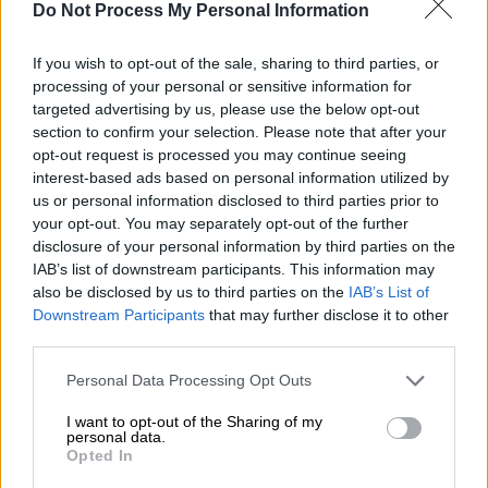
Do Not Process My Personal Information
σχόλιο.
If you wish to opt-out of the sale, sharing to third parties, or
ΔΙΑΒΑΣΤΕ ΕΠΙΣΗΣ
processing of your personal or sensitive information for
targeted advertising by us, please use the below opt-out
Κόσμος
|
22.07.2025 23:15
section to confirm your selection. Please note that after your
ΗΠΑ: Στην πρώην σύντροφο του
opt-out request is processed you may continue seeing
interest-based ads based on personal information utilized by
Έπστιν στρέφεται ο Τραμπ μετά τις
us or personal information disclosed to third parties prior to
κατηγορίες για έλλειψη διαφάνειας
your opt-out. You may separately opt-out of the further
disclosure of your personal information by third parties on the
IAB’s list of downstream participants. This information may
also be disclosed by us to third parties on the
IAB’s List of
Downstream Participants
that may further disclose it to other
«Όσον αφορά την ερμηνεία για την έκβαση
third parties.
των διαπραγματεύσεων,
δεν είμαι σε θέση να
τη συζητήσω
παρά αφού εξετάσω
Please note that this website/app uses one or more Google
Personal Data Processing Opt Outs
services and may gather and store information including but
προσεκτικά τις λεπτομέρειες των
not limited to your visit or usage behaviour. You may click to
I want to opt-out of the Sharing of my
συνομιλιών και της συμφωνίας», είπε ο κ.
personal data.
grant or deny consent to Google and its third-party tags to
Opted In
Ισίμπα στον Τύπο στο
Τόκιο,
ερωτηθείς
use your data for below specified purposes in below Google