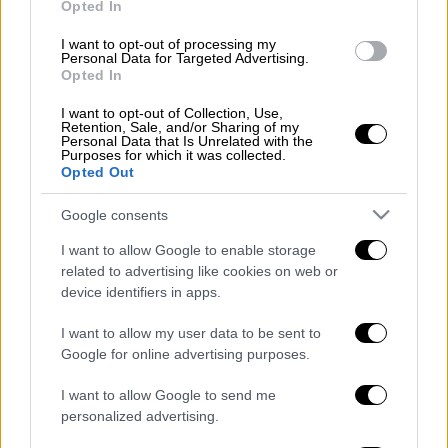
Opted In
ΔΙΑΒΑΣΤΕ ΕΠΙΣΗΣ
I want to opt-out of processing my
Personal Data for Targeted Advertising.
Κόσμος
|
15.07.2025 20:09
Opted In
Διάλογος χωρίς λύση: Η Άγκυρα
I want to opt-out of Collection, Use,
φέρνει τη «συνύπαρξη» στο Κυπριακό
Retention, Sale, and/or Sharing of my
Personal Data that Is Unrelated with the
Purposes for which it was collected.
Opted Out
Η πλειονότητα αυτών που σκοτώθηκαν
Google consents
έχασαν τη ζωή τους κοντά σε σημεία
I want to allow Google to enable storage
διανομής του
GHF
, ενώ οι 201 σκοτώθηκαν
related to advertising like cookies on web or
στις διαδρομές άλλων οχηματοπομπών με
device identifiers in apps.
ανθρωπιστική βοήθεια.
I want to allow my user data to be sent to
Google for online advertising purposes.
Το
GHF
χρησιμοποιεί ιδιωτικές
αμερικανικές εταιρίες ασφαλείας και
I want to allow Google to send me
επιμελητείας για την παράδοση προμηθειών
personalized advertising.
στη Γάζα, παρακάμπτοντας σε μεγάλο βαθμό