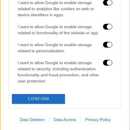
I want to allow Google to enable storage
ένα σύστημα υπό τον
ΟΗΕ
που σύμφωνα με
related to analytics like cookies on web or
το Ισραήλ επέτρεπε στους μαχητές να
device identifiers in apps.
λεηλατούν φορτία με ανθρωπιστική βοήθεια
I want to allow Google to enable storage
που προορίζονταν για αμάχους.
Η
Χαμάς
related to functionality of the website or app.
αρνείται τις κατηγορίες αυτές.
I want to allow Google to enable storage
Το
GHF
έχει κατ’ επανάληψη αρνηθεί ότι
related to personalization.
έχουν συμβεί περιστατικά στα δικά του
σημεία και κατηγορεί τα Ηνωμένα Έθνη για
I want to allow Google to enable storage
related to security, including authentication
παραπληροφόρηση.
functionality and fraud prevention, and other
user protection.
Διαβάστε ακόμη
Κυνήγι χρόνου στα λεωφορεία: Οι οδηγοί
CONFIRM
της ΟΣΥ καταγγέλλουν δρομολόγια που
«δεν βγαίνουν» και προειδοποιούν για
κινδύνους
Πώς έγινε η τραγωδία στα Μάλια: Η 40χρονη
Data Deletion
Data Access
Privacy Policy
πνίγηκε για να σώσει τη φίλη της