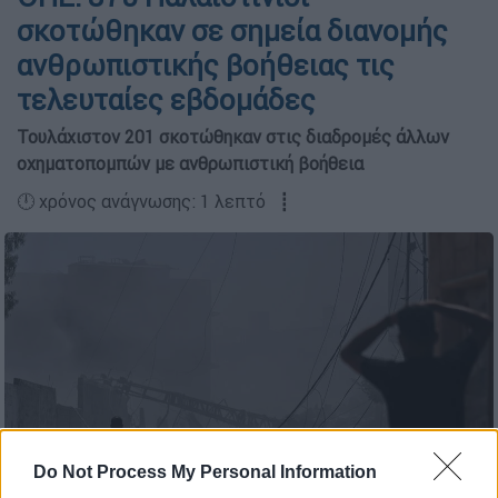
σκοτώθηκαν σε σημεία διανομής
ανθρωπιστικής βοήθειας τις
τελευταίες εβδομάδες
Τουλάχιστον 201 σκοτώθηκαν στις διαδρομές άλλων
οχηματοπομπών με ανθρωπιστική βοήθεια
🕛 χρόνος ανάγνωσης: 1 λεπτό ┋
Do Not Process My Personal Information