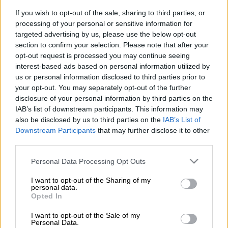
If you wish to opt-out of the sale, sharing to third parties, or
Associated Press
processing of your personal or sensitive information for
targeted advertising by us, please use the below opt-out
section to confirm your selection. Please note that after your
Προσθέστε το ΕΘΝΟΣ στη Google
opt-out request is processed you may continue seeing
interest-based ads based on personal information utilized by
Η
Ύπατη Αρμοστεία των Ηνωμένων Εθνών
us or personal information disclosed to third parties prior to
your opt-out. You may separately opt-out of the further
για τα Ανθρώπινα Δικαιώματα
δήλωσε
disclosure of your personal information by third parties on the
σήμερα ότι έχει καταγράψει τουλάχιστον
IAB’s list of downstream participants. This information may
875 φόνους τις τελευταίες έξι εβδομάδες
also be disclosed by us to third parties on the
IAB’s List of
σε σημεία διανομής βοήθειας στη Γάζα τα
Downstream Participants
that may further disclose it to other
third parties.
οποία διαχειρίζεται το υποστηριζόμενο από
τις ΗΠΑ και το
Ισραήλ Ανθρωπιστικό Ίδρυμα
Please note that this website/app uses one or more Google
Personal Data Processing Opt Outs
για τη Γ
άζα (GHF)
κ
αι σε οχηματοπομπές που
services and may gather and store information including but
not limited to your visit or usage behaviour. You may click to
I want to opt-out of the Sharing of my
διαχειρίζονται άλλες οργανώσεις αρωγής,
personal data.
grant or deny consent to Google and its third-party tags to
συμπεριλαμβανομένων των
Ηνωμένων
Opted In
use your data for below specified purposes in below Google
Εθνών
.
consent section.
I want to opt-out of the Sale of my
Personal Data.