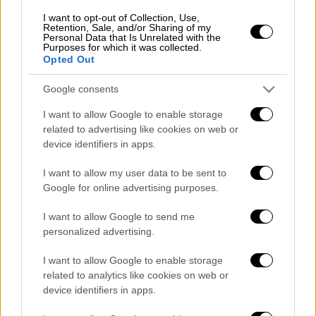
Κόσμος
|
07.07.2025 18:10
I want to opt-out of Collection, Use,
Retention, Sale, and/or Sharing of my
Δράμα χωρίς τέλος στο Τέξας:
Personal Data that Is Unrelated with the
Purposes for which it was collected.
Πατέρας ψάχνει την κόρη του στα
Opted Out
συντρίμμια - Ξεπέρασε τους 80 ο
απολογισμός των νεκρών
Google consents
I want to allow Google to enable storage
Κόσμος
|
07.07.2025 19:22
related to advertising like cookies on web or
device identifiers in apps.
Βυθίστηκε το ελληνόκτητο πλοίο που
χτύπησαν οι Χούθι
I want to allow my user data to be sent to
Google for online advertising purposes.
I want to allow Google to send me
personalized advertising.
Σύμφωνα με τον ΣΚΑΙ,
δύο μέλη
του
πληρώματος
σκοτώθηκαν
κι άλλα δύο
I want to allow Google to enable storage
τραυματίστηκαν.
Το πλοίο έπλεε 50 ναυτικά
related to analytics like cookies on web or
μίλια δυτικά της πρωτεύουσας της Υεμένης
device identifiers in apps.
που ελέγχεται από τους
Χούθι.