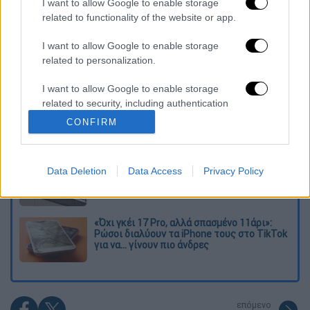
I want to allow Google to enable storage
related to functionality of the website or app.
Διαβάστε ακόμη
I want to allow Google to enable storage
Εκτελέσεις, συλλήψεις και νέοι
related to personalization.
περιορισμοί: Το Ιράν σκληραίνει τη γραμμή
στο εσωτερικό εν μέσω πολέμου
I want to allow Google to enable storage
related to security, including authentication
Η πρώτη δήλωση της οικογένειας της
functionality and fraud prevention, and other
38χρονης Βρετανίδας που δολοφονήθηκε
CONFIRM
στην Κυψέλη
user protection.
Ντύθηκε «Χάρος», ανέβηκε στην οροφή
Data Deletion
Data Access
Privacy Policy
νοσοκομείου και κοιτούσε επίμονα τους
ασθενείς
«Όχι γκέι 17 Pro, αλλά σπασμένο 11άρι»:
Ρώσοι διαλύουν τα iPhone τους στο TikTok
για να... γίνουν πιο άνδρες
επόμενο