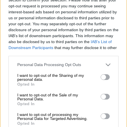
Προσθέστε το ΕΘΝΟΣ στη Google
opt-out request is processed you may continue seeing
interest-based ads based on personal information utilized by
Σε λιγότερο από ένα εικοσιτετράωρο
us or personal information disclosed to third parties prior to
your opt-out. You may separately opt-out of the further
σημειώθηκε
δεύτερη επίθεση
σε
disclosure of your personal information by third parties on the
ελληνόκτητο πλοίο στην Ερυθρά Θάλασσα.
IAB’s list of downstream participants. This information may
also be disclosed by us to third parties on the
IAB’s List of
Downstream Participants
that may further disclose it to other
third parties.
Please note that this website/app uses one or more Google
Personal Data Processing Opt Outs
services and may gather and store information including but
not limited to your visit or usage behaviour. You may click to
I want to opt-out of the Sharing of my
personal data.
grant or deny consent to Google and its third-party tags to
Opted In
use your data for below specified purposes in below Google
consent section.
I want to opt-out of the Sale of my
Personal Data.
Opted In
I want to opt-out of processing my
Personal Data for Targeted Advertising.
ΔΙΑΒΑΣΤΕ ΕΠΙΣΗΣ
Opted In