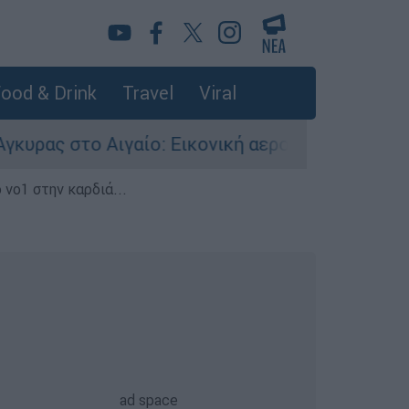
ood & Drink
Travel
Viral
 Αιγαίο: Εικονική αερομαχία ανάμεσα σε ελληνι
 νο1 στην καρδιά...