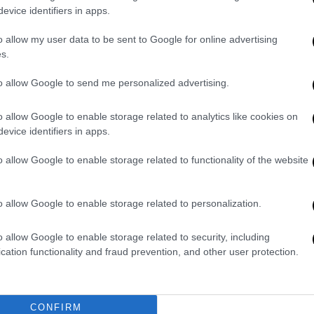
evice identifiers in apps.
ορών
για τη διασφάλιση της είσπραξης του
o allow my user data to be sent to Google for online advertising
s.
όκληρο το κείμενο της απάντησης της
to allow Google to send me personalized advertising.
ι ως εξής:
o allow Google to enable storage related to analytics like cookies on
ροπή ανακοίνωσε ένα ολοκληρωμένο σύνολο
evice identifiers in apps.
ώσιμο ηλεκτρονικό εμπόριο[1], στην οποία
 της Επιτροπής για την αντιμετώπιση των
o allow Google to enable storage related to functionality of the website
ηλεκτρονικό εμπόριο, συμπεριλαμβανομένης
o allow Google to enable storage related to personalization.
ή
καλεί τους συννομοθέτες ν
α εγκρίνουν
o allow Google to enable storage related to security, including
ων της ΕΕ, η οποία προτείνει
cation functionality and fraud prevention, and other user protection.
ωση της αποτελεσματικότητας των
πίσης μέτρα σχετικά με τον
φόρο
ασφάλιση της είσπραξης του ΦΠΑ[2] μέσω
CONFIRM