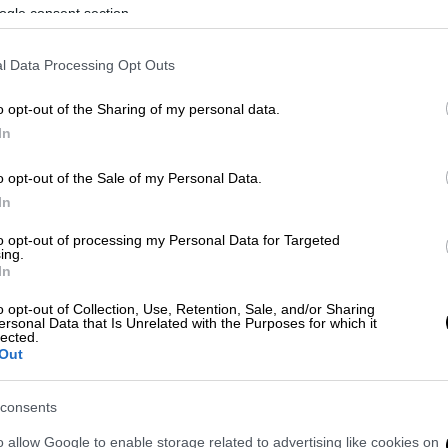
 στην απάντησή της, υπογραμμίζει ότι:
ogle consent section.
αι βιώσιμο ηλεκτρονικό εμπόριο.
l Data Processing Opt Outs
 προστατεύονται
οι καταναλωτές και
o opt-out of the Sharing of my personal data.
ι ευθύνες για τις ηλεκτρονικές αγορές, με
In
οι μπορούν να πωλούν μόνο προϊόντα που
αιτήσεις ασφάλειας των προϊόντων και
o opt-out of the Sale of my Personal Data.
αμβανομένου του κανονισμού για τη γενική
In
to opt-out of processing my Personal Data for Targeted
ing.
υς όρους ανταγωνισμού
μεταξύ των
In
ς ΕΕ και των λιανοπωλητών της ΕΕ, με την
o opt-out of Collection, Use, Retention, Sale, and/or Sharing
ς ύψους 150 ευρώ και με την ευθυγράμμιση
ersonal Data that Is Unrelated with the Purposes for which it
lected.
κανόνες ΦΠΑ.
Out
υς
στα τελωνεία και στην αγορά με στόχο το
consents
σει σε διαρθρωτικές αλλαγές για τη
 των τελωνιακών αρχών.
o allow Google to enable storage related to advertising like cookies on