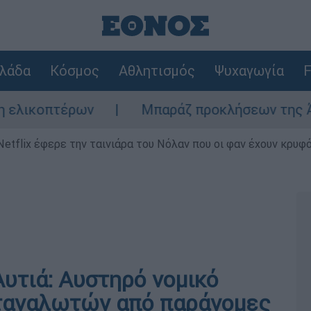
λάδα
Κόσμος
Αθλητισμός
Ψυχαγωγία
F
τέρων
Μπαράζ προκλήσεων της Άγκυρας στο
Netflix έφερε την ταινιάρα του Νόλαν που οι φαν έχουν κρυφό
Αυτιά: Αυστηρό νομικό
αταναλωτών από παράνομες