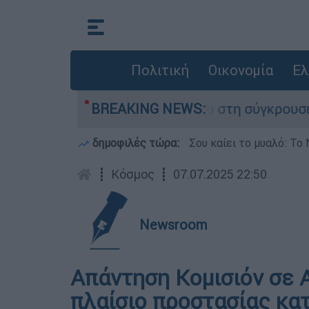
Πολιτική
Οικονομία
Ελ
γο που έχασε τη ζωή του στη σύγκρουση ελικοπ
BREAKING NEWS:
δημοφιλές τώρα:
Σου καίει το μυαλό: Το 
┋
Κόσμος
┋
07.07.2025 22:50
Newsroom
Απάντηση Κομισιόν σε 
πλαίσιο προστασίας κ