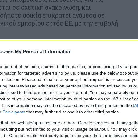
ται σε σχετική ανακοίνωση, και
δήποτε αδικία επικρατεί ανάμεσα σε
ικού εμπορίου εκτός ΕΕ, με την επιβολή
ocess My Personal Information
to opt-out of the sale, sharing to third parties, or processing of your per
ν Γιοχάνες Χαν ως ειδικό απεσταλμένο
formation for targeted advertising by us, please use the below opt-out s
r selection. Please note that after your opt-out request is processed y
eing interest-based ads based on personal information utilized by us or
disclosed to third parties prior to your opt-out. You may separately opt-
losure of your personal information by third parties on the IAB’s list of
ιανομής φαγητού από την Κομισιόν – Ο
. This information may also be disclosed by us to third parties on the
IA
Participants
that may further disclose it to other third parties.
 that this website/app uses one or more Google services and may gath
including but not limited to your visit or usage behaviour. You may click 
 to Google and its third-party tags to use your data for below specifi