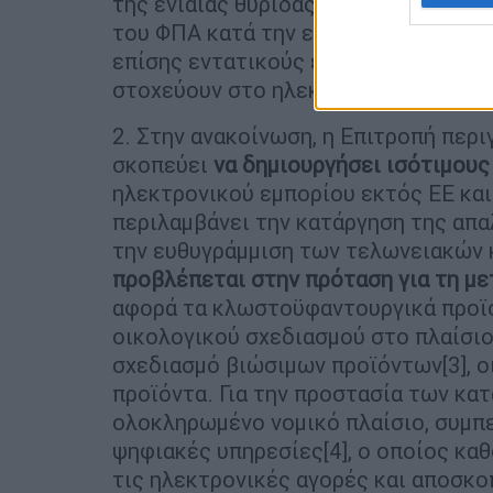
της ενιαίας θυρίδας εισφορών και τη
του ΦΠΑ κατά την εισαγωγή στους π
επίσης εντατικούς ελέγχους των τελ
στοχεύουν στο ηλεκτρονικό εμπόριο
2. Στην ανακοίνωση, η Επιτροπή περι
σκοπεύει
να δημιουργήσει ισότιμους
ηλεκτρονικού εμπορίου εκτός ΕΕ κα
περιλαμβάνει την κατάργηση της απ
την ευθυγράμμιση των τελωνειακών 
προβλέπεται στην πρόταση για τη μ
αφορά τα κλωστοϋφαντουργικά προϊόν
οικολογικού σχεδιασμού στο πλαίσιο
σχεδιασμό βιώσιμων προϊόντων[3], οι
προϊόντα. Για την προστασία των κα
ολοκληρωμένο νομικό πλαίσιο, συμπε
ψηφιακές υπηρεσίες[4], ο οποίος καθ
τις ηλεκτρονικές αγορές και αποσκο