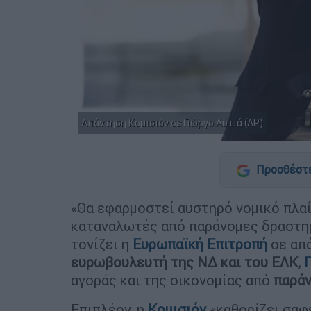
Απάντηση Κομισιόν σε Γιώργο Αυτιά (AP)
Προσθέστε
«Θα εφαρμοστεί αυστηρό νομικό πλαί
καταναλωτές από παράνομες δραστηρ
τονίζει η
Ευρωπαϊκή Επιτροπή
σε απ
ευρωβουλευτή της ΝΔ και του ΕΛΚ,
Γ
αγοράς και της οικονομίας από
παρά
Επιπλέον, η
Κομισιόν
«καθορίζει σαφε