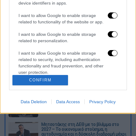
Σημειώνεται ότι η
ΜΚΟ
«
Gun Violence
device identifiers in apps.
Archive
» επισημαίνει πως τον τελευταίο
χρόνο έχουν γίνει 156 παρόμοια περιστατικά
I want to allow Google to enable storage
related to functionality of the website or app.
στις
ΗΠΑ
.
I want to allow Google to enable storage
Διαβάστε ακόμη
related to personalization.
Ξεφυλλίζοντας... τέσσερις ιστορίες για τη
I want to allow Google to enable storage
γνώση, τη φύση και την τεχνολογία
related to security, including authentication
functionality and fraud prevention, and other
user protection.
Απίστευτη ιστορία στην Ελλάδα – Πώς μια
μπάλα ταξίδεψε στη θάλασσα 80 μίλια για
CONFIRM
να κρατήσει ζωντανό έναν 30χρονο!
Κορυφώνεται το κύμα ζέστης: Πού θα
Data Deletion
Data Access
Privacy Policy
δείξει 40αρια το θερμόμετρο - Οι περιοχές
σε red code
Μητσοτάκης στη ΔΕΘ με το βλέμμα στο
2027 – Το οικονομικό στοίχημα, η
αυτοδυναμία και η δύσκολη διαδρομή μέχρι