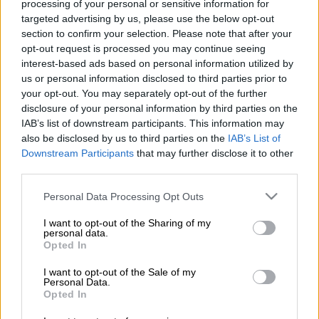
processing of your personal or sensitive information for
Προσθέστε το ΕΘΝΟΣ στη Google
targeted advertising by us, please use the below opt-out
section to confirm your selection. Please note that after your
Αιματηρό περιστατικό με τρεις νεκρούς από
opt-out request is processed you may continue seeing
πυροβολισμούς σημειώθηκε σε
φεστιβάλ
interest-based ads based on personal information utilized by
us or personal information disclosed to third parties prior to
στη
Γιούτα
των
ΗΠΑ
.
your opt-out. You may separately opt-out of the further
disclosure of your personal information by third parties on the
IAB’s list of downstream participants. This information may
ΔΙΑΒΑΣΤΕ ΕΠΙΣΗΣ
also be disclosed by us to third parties on the
IAB’s List of
Downstream Participants
that may further disclose it to other
Κόσμος
|
11.06.2025 19:03
third parties.
Μακελειό στην Αυστρία: Αυτός είναι
ο 21χρονος φονιάς του Γκρατς που
Please note that this website/app uses one or more Google
Personal Data Processing Opt Outs
services and may gather and store information including but
αιματοκύλησε το πρώην σχολείο του
not limited to your visit or usage behaviour. You may click to
I want to opt-out of the Sharing of my
personal data.
grant or deny consent to Google and its third-party tags to
Opted In
use your data for below specified purposes in below Google
consent section.
I want to opt-out of the Sale of my
Συγκεκριμένα, στη
Γιούτα
σημειώθηκε
Personal Data.
Opted In
συμπλοκή νεαρών, κατά τη διάρκεια του