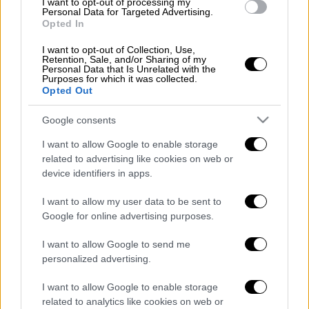
φεστιβάλ «
Westfest
» του
Σολτ Λέικ Σίτι
το
I want to opt-out of processing my
Personal Data for Targeted Advertising.
βράδυ της Κυριακής (15/6), με τρεις
Opted In
ανθρώπους να χάνουν τη ζωή τους, ενώ
I want to opt-out of Collection, Use,
άλλοι δύο τραυματίστηκαν. Μεταξύ των
Retention, Sale, and/or Sharing of my
Personal Data that Is Unrelated with the
ατόμων που σκοτώθηκαν είναι ένα βρέφος,
Purposes for which it was collected.
μια 41χρονη και ένας 18χρονος, όπως
Opted Out
ανέφερε η
τοπική αστυνομία
.
Google consents
Οι αρχές του
West Valley
ανέφεραν ότι κατά
I want to allow Google to enable storage
την άφιξη του κλιμακίου τους στο σημείο
related to advertising like cookies on web or
της
συμπλοκής
, ένας 16χρονος έβγαλε όπλο
device identifiers in apps.
και άρχισε να πυροβολεί, με τους
I want to allow my user data to be sent to
αστυνομικούς να ανταποδίδουν τα
πυρά
και
Google for online advertising purposes.
τον ανήλικο να συλλαμβάνεται στη συνέχεια.
I want to allow Google to send me
Εξάλλου, ένας άντρας και μια γυναίκα
personalized advertising.
τραυματίστηκαν, χωρίς να έχει γίνει γνωστό
I want to allow Google to enable storage
αν έχουν κάποια σύνδεση με τους δράστες.
related to analytics like cookies on web or