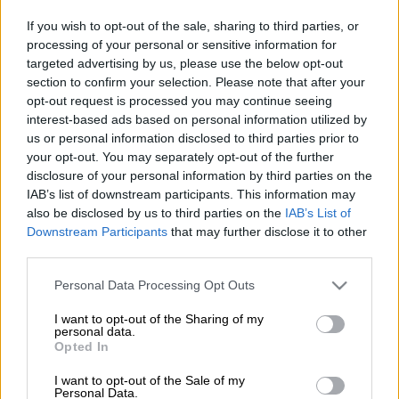
Προσθέστε το ΕΘΝΟΣ στη Google
If you wish to opt-out of the sale, sharing to third parties, or
processing of your personal or sensitive information for
Σειρήνες
αντιαεροπορικού συναγερμού
targeted advertising by us, please use the below opt-out
section to confirm your selection. Please note that after your
ήχησαν το βράδυ της Παρασκευής στην
opt-out request is processed you may continue seeing
Ιερουσαλήμ
, σύμφωνα με όσα μεταδίδει το
interest-based ads based on personal information utilized by
πρακτορείο
Reuters
, επικαλούμενο
us or personal information disclosed to third parties prior to
μαρτυρίες κατοίκων από την περιοχή. Οι
your opt-out. You may separately opt-out of the further
disclosure of your personal information by third parties on the
σειρήνες ακούστηκαν σε πολλές γειτονιές,
IAB’s list of downstream participants. This information may
προκαλώντας ανησυχία στους πολίτες που
also be disclosed by us to third parties on the
IAB’s List of
έσπευσαν να αναζητήσουν καταφύγιο.
Downstream Participants
that may further disclose it to other
third parties.
ΔΙΑΒΑΣΤΕ ΕΠΙΣΗΣ
Please note that this website/app uses one or more Google
Personal Data Processing Opt Outs
services and may gather and store information including but
Κόσμος
|
13.06.2025 18:50
not limited to your visit or usage behaviour. You may click to
I want to opt-out of the Sharing of my
personal data.
grant or deny consent to Google and its third-party tags to
Madleen: Ακυρώθηκαν οι πτήσεις
Opted In
use your data for below specified purposes in below Google
απέλασης των ακτιβιστών -
consent section.
I want to opt-out of the Sale of my
Κινδυνεύουν να μείνουν στις
Personal Data.