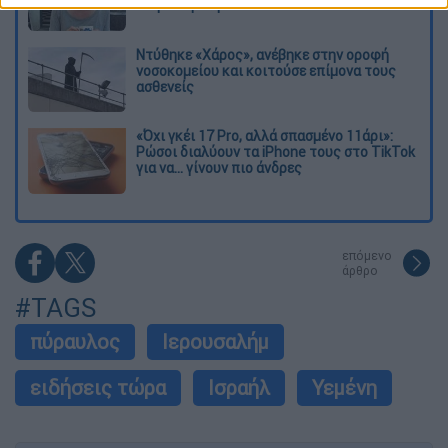
στην Κυψέλη
Ντύθηκε «Χάρος», ανέβηκε στην οροφή
νοσοκομείου και κοιτούσε επίμονα τους
ασθενείς
«Όχι γκέι 17 Pro, αλλά σπασμένο 11άρι»:
Ρώσοι διαλύουν τα iPhone τους στο TikTok
για να... γίνουν πιο άνδρες
επόμενο
άρθρο
#TAGS
πύραυλος
Ιερουσαλήμ
ειδήσεις τώρα
Ισραήλ
Υεμένη