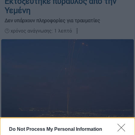
Εκτοξεύτηκε πύραυλος από την
Υεμένη
Δεν υπάρχουν πληροφορίες για τραυματίες
🕛 χρόνος ανάγνωσης: 1 λεπτό ┋
iron dome/AP
Do Not Process My Personal Information