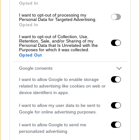
Opted In
ισραηλινές φυλακές για ένα μήνα
I want to opt-out of processing my
Personal Data for Targeted Advertising.
Κόσμος
|
13.06.2025 19:00
Opted In
Τραμπ στην WSJ για Ιράν: Ξέραμε ότι
I want to opt-out of Collection, Use,
επίκειται επίθεση του Ισραήλ
Retention, Sale, and/or Sharing of my
Personal Data that Is Unrelated with the
Purposes for which it was collected.
Opted Out
Google consents
⚡️⚡️A ballistic missile was launched at
Jerusalem from Yemen
I want to allow Google to enable storage
related to advertising like cookies on web or
device identifiers in apps.
The Houthi missile was intercepted
by Israeli military forces, according
I want to allow my user data to be sent to
to Israeli sources.
Google for online advertising purposes.
pic.twitter.com/sFofYFLruu
I want to allow Google to send me
— NEXTA (@nexta_tv)
June 13, 2025
personalized advertising.