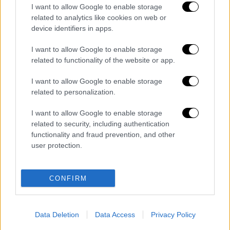
I want to allow Google to enable storage
Ο
ισραηλινός στρατός
επιβεβαίωσε ότι έχει
related to analytics like cookies on web or
εντοπίσει την
εκτόξευση ενός πυραύλου
device identifiers in apps.
από την
Υεμένη
με κατεύθυνση προς το
Ισραήλ. Όπως αναφέρεται σε ανακοίνωση
I want to allow Google to enable storage
related to functionality of the website or app.
του στρατού, οι
αμυντικές δυνάμεις
εργάζονται ήδη για την
αναχαίτισή του
,
I want to allow Google to enable storage
χωρίς να δίνονται μέχρι στιγμής
related to personalization.
περισσότερες λεπτομέρειες για το σημείο
I want to allow Google to enable storage
στόχευσης ή για το αν ο πύραυλος έχει ήδη
related to security, including authentication
αναχαιτιστεί.
functionality and fraud prevention, and other
user protection.
Διαβάστε ακόμη
Εκτελέσεις, συλλήψεις και νέοι
CONFIRM
περιορισμοί: Το Ιράν σκληραίνει τη γραμμή
στο εσωτερικό εν μέσω πολέμου
Data Deletion
Data Access
Privacy Policy
Η πρώτη δήλωση της οικογένειας της
38χρονης Βρετανίδας που δολοφονήθηκε