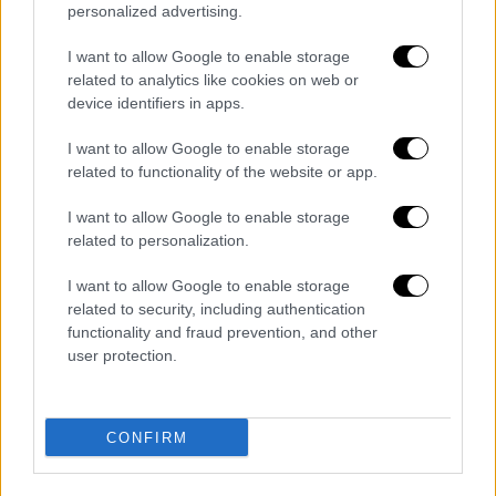
personalized advertising.
ήδη η Μονάδα Διαχείρισης Κρίσεων για την
ασφάλεια τους, ωστόσο προς το παρόν
δεν
I want to allow Google to enable storage
υποβληθεί κάποιο αίτημα επαναπατρισμού
.
related to analytics like cookies on web or
device identifiers in apps.
Προβληματισμός για την ελληνική
I want to allow Google to enable storage
φρεγάτα στην Ερυθρά Θάλασσα
related to functionality of the website or app.
Παράλληλα, συζητήθηκαν οι τυχόν
I want to allow Google to enable storage
επιπτώσεις της κρίσης στη Μέση Ανατολή
related to personalization.
και στις τιμές του πετρελαίου.
I want to allow Google to enable storage
Προβληματισμός επικρατεί και για την
related to security, including authentication
ελληνική φρεγάτα
που βρίσκεται στην
functionality and fraud prevention, and other
Ερυθρά Θάλασσα.
user protection.
Αυξημένα μέτρα σε πρεσβείες και
προξενεία
CONFIRM
Την ίδια, ώρα η ΕΛ.ΑΣ. προχώρησε στην