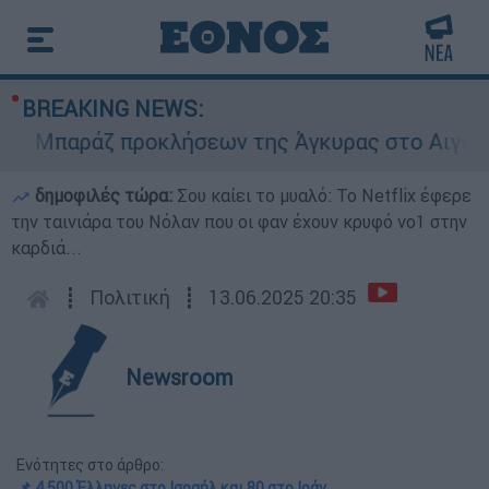
BREAKING NEWS:
Μπαράζ προκλήσεων της Άγκυρας στο Αιγαίο: Εικ
δημοφιλές τώρα:
Σου καίει το μυαλό: Το Netflix έφερε
την ταινιάρα του Νόλαν που οι φαν έχουν κρυφό νο1 στην
καρδιά...
┋
Πολιτική
┋
13.06.2025 20:35
Newsroom
Ενότητες στο άρθρο:
📌 4.500 Έλληνες στο Ισραήλ και 80 στο Ιράν