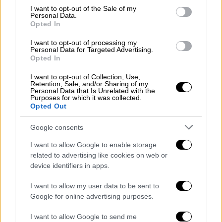
consent section.
I want to opt-out of the Sale of my
Personal Data.
Opted In
I want to opt-out of processing my
Personal Data for Targeted Advertising.
video
Opted In
I want to opt-out of Collection, Use,
Retention, Sale, and/or Sharing of my
Personal Data that Is Unrelated with the
Purposes for which it was collected.
Opted Out
4.500 Έλληνες στο Ισραήλ και 80 στο
Google consents
Ιράν
I want to allow Google to enable storage
Κατά τη διάρκεια της συνεδρίασης
related to advertising like cookies on web or
συζητήθηκαν τα
σχέδια εκκένωσης
των
device identifiers in apps.
4.500 Ελλήνων που βρίσκονται στο
Ισραήλ
I want to allow my user data to be sent to
και των άλλων
80 που βρίσκονται στο Ιράν
.
Google for online advertising purposes.
Όπως είπε το Υπουργός Εξωτερικών,
I want to allow Google to send me
Γιώργος Γεραπετρίτης έχει ενεργοποιηθεί