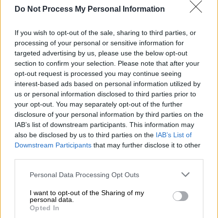
εξελίξεις στην περιοχή και καλεί τα δύο
Do Not Process My Personal Information
μέρη να
επιδείξουν αυτοσυγκράτηση
και να
επιλύσουν τις διαφορές τους
δια της οδού
If you wish to opt-out of the sale, sharing to third parties, or
της διπλωματίας.
Η χώρα μας μαζί με τους
processing of your personal or sensitive information for
εταίρους της θα συνεχίσει να εργάζεται
targeted advertising by us, please use the below opt-out
προς αυτή την κατεύθυνση προς όφελος της
section to confirm your selection. Please note that after your
opt-out request is processed you may continue seeing
σταθερότητας και της ασφάλειας.
interest-based ads based on personal information utilized by
us or personal information disclosed to third parties prior to
ΔΙΑΒΑΣΤΕ ΕΠΙΣΗΣ
your opt-out. You may separately opt-out of the further
disclosure of your personal information by third parties on the
IAB’s list of downstream participants. This information may
Πολιτική
|
13.06.2025 14:41
also be disclosed by us to third parties on the
IAB’s List of
Στην Ελλάδα το αεροπλάνο του
Downstream Participants
that may further disclose it to other
Νετανιάχου - Μετέφερε τον
third parties.
Ισραηλινό πρέσβη
Please note that this website/app uses one or more Google
Personal Data Processing Opt Outs
services and may gather and store information including but
not limited to your visit or usage behaviour. You may click to
I want to opt-out of the Sharing of my
personal data.
grant or deny consent to Google and its third-party tags to
Opted In
use your data for below specified purposes in below Google