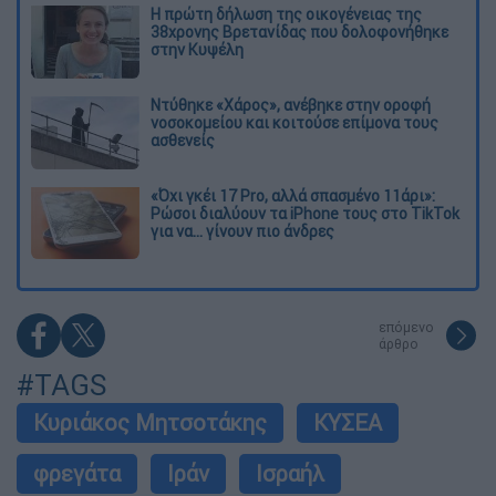
Η πρώτη δήλωση της οικογένειας της
38χρονης Βρετανίδας που δολοφονήθηκε
στην Κυψέλη
Ντύθηκε «Χάρος», ανέβηκε στην οροφή
νοσοκομείου και κοιτούσε επίμονα τους
ασθενείς
«Όχι γκέι 17 Pro, αλλά σπασμένο 11άρι»:
Ρώσοι διαλύουν τα iPhone τους στο TikTok
για να... γίνουν πιο άνδρες
επόμενο
άρθρο
#TAGS
Κυριάκος Μητσοτάκης
ΚΥΣΕΑ
φρεγάτα
Ιράν
Ισραήλ