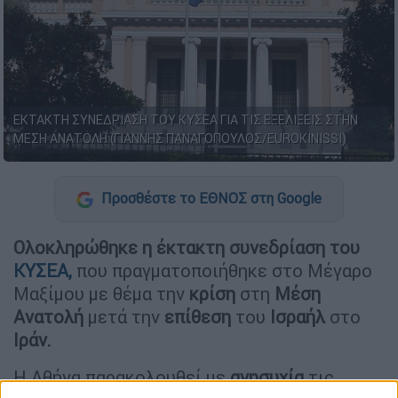
ΕΚΤΑΚΤΗ ΣΥΝΕΔΡΙΑΣΗ ΤΟΥ ΚΥΣΕΑ ΓΙΑ ΤΙΣ ΕΞΕΛΙΞΕΙΣ ΣΤΗΝ
ΜΕΣΗ ΑΝΑΤΟΛΗ (ΓΙΑΝΝΗΣ ΠΑΝΑΓΟΠΟΥΛΟΣ/EUROKINISSI)
Προσθέστε το ΕΘΝΟΣ στη Google
Ολοκληρώθηκε
η έκτακτη συνεδρίαση του
ΚΥΣΕΑ,
που πραγματοποιήθηκε στο Μέγαρο
Μαξίμου με θέμα την
κρίση
στη
Μέση
Ανατολή
μετά την
επίθεση
του
Ισραήλ
στο
Ιράν.
Η Αθήνα παρακολουθεί με
ανησυχία
τις