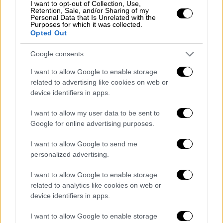
η συνάντηση αυτή να διεξαχθεί το
I want to opt-out of Collection, Use,
Retention, Sale, and/or Sharing of my
συντομότερο δυνατόν.
Personal Data that Is Unrelated with the
Purposes for which it was collected.
Opted Out
ΔΙΑΒΑΣΤΕ ΕΠΙΣΗΣ
Google consents
Κόσμος
|
19.05.2025 20:47
I want to allow Google to enable storage
«Ξεκινάμε αμέσως διαπραγματεύσεις
related to advertising like cookies on web or
για κατάπαυση πυρός και τέλος στον
device identifiers in apps.
πόλεμο»: Το πρώτο σχόλιο Τραμπ
I want to allow my user data to be sent to
μετά τη συζήτηση με τον Πούτιν
Google for online advertising purposes.
I want to allow Google to send me
personalized advertising.
Η σύνοδος θα μπορούσε να φιλοξενηθεί από
I want to allow Google to enable storage
την
Τουρκία
, το
Βατικανό
ή την
Ελβετία
,
related to analytics like cookies on web or
πρόσθεσε.
device identifiers in apps.
Διαβάστε ακόμη
I want to allow Google to enable storage