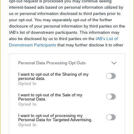
opt-out request is processed you may continue seeing
interest-based ads based on personal information utilized by
Προσθέστε το ΕΘΝΟΣ στη Google
us or personal information disclosed to third parties prior to
your opt-out. You may separately opt-out of the further
disclosure of your personal information by third parties on the
Ο πρόεδρος της Ουκρανίας
Βολοντίμιρ
IAB’s list of downstream participants. This information may
Ζελένσκι
ανακοίνωσε ότι το Κίεβο και οι
also be disclosed by us to third parties on the
IAB’s List of
εταίροι του εξετάζουν το ενδεχόμενο να
Downstream Participants
that may further disclose it to other
third parties.
οργανώσουν μια
σύνοδο
με τη συμμετοχή
των ηγετών της
Ουκρανίας
, της
Ρωσίας
, των
Please note that this website/app uses one or more Google
Personal Data Processing Opt Outs
ΗΠΑ
, των χωρών της
Ευρωπαϊκής Ένωσης
services and may gather and store information including but
not limited to your visit or usage behaviour. You may click to
I want to opt-out of the Sharing of my
και της
Βρετανίας
στο πλαίσιο των
personal data.
grant or deny consent to Google and its third-party tags to
προσπαθειών για τον τερματισμό του
Opted In
use your data for below specified purposes in below Google
πολέμου.
consent section.
I want to opt-out of the Sale of my
Personal Data.
Μιλώντας σε δημοσιογράφους στο Κίεβο
Opted In
μετά τις δύο τηλεφωνικές συνομιλίες που
I want to opt-out of processing my
είχε σήμερα με τον Αμερικανό πρόεδρο
Personal Data for Targeted Advertising.
Opted In
Ντόναλντ Τραμπ
, ο Ζελένσκι είπε ότι ελπίζει