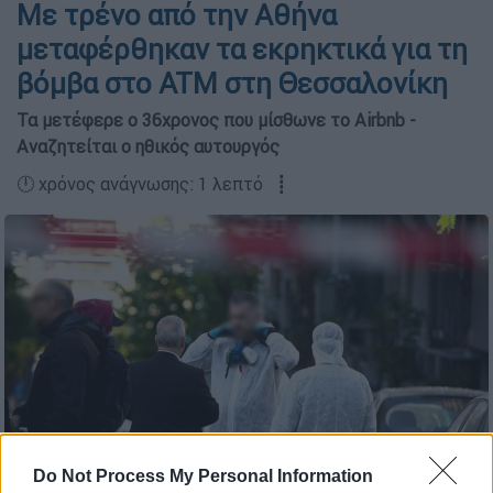
Με τρένο από την Αθήνα
μεταφέρθηκαν τα εκρηκτικά για τη
βόμβα στο ATM στη Θεσσαλονίκη
Τα μετέφερε ο 36χρονος που μίσθωνε το Airbnb -
Αναζητείται ο ηθικός αυτουργός
🕛 χρόνος ανάγνωσης: 1 λεπτό ┋
ΕΚΡΗΞΗ ΑΥΤΟΣΧΕΔΙΟΥ ΜΗΧΑΝΙΣΜΟΥ ΜΕ ΝΕΚΡΗ 38ΧΡΟΝΗ
Do Not Process My Personal Information
ΓΥΝΑΙΚΑ ΣΕ ΥΠΟΚΑΤΑΣΤΗΜΑ ΤΡΑΠΕΖΑΣ ΣΤΗΝ ΘΕΣΣΑΛΟΝΙΚΗ/