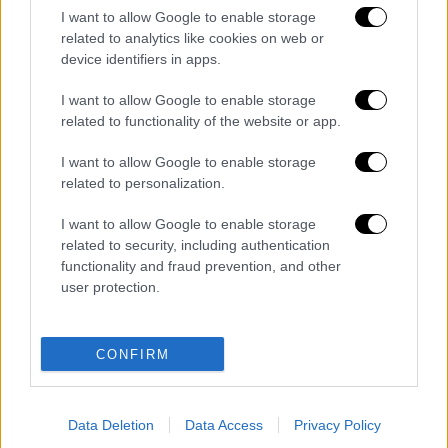
I want to allow Google to enable storage
Ο ίδιος το αρνείται και υποστηρίζει ότι
related to analytics like cookies on web or
device identifiers in apps.
απλά
παρέλαβε τα εκρηκτικά
από τον
σιδηροδρομικό σταθμό
, ωστόσο οι Αρχές
I want to allow Google to enable storage
έχουν στη διάθεση τους
βιντεοληπτικό
related to functionality of the website or app.
υλικό
που τον
διαψεύδει.
I want to allow Google to enable storage
related to personalization.
Από τις έρευνες προκύπτει επίσης ότι
οι
δύο τους συναρμολόγησαν τη βόμβα,
I want to allow Google to enable storage
ωστόσο πιστεύεται ότι ε
κτελούσαν τις
related to security, including authentication
εντολές τρίτου προσώπου.
functionality and fraud prevention, and other
user protection.
Διαβάστε ακόμη
O στρατηγός ήταν σχιζοφρενής, εμμονικός,
CONFIRM
πλησίαζε τα 75 όταν τον αντάμωσε η δόξα –
Εκείνος που άλλαξε την πορεία της
Ιστορίας!
Data Deletion
Data Access
Privacy Policy
Ελισάβετ Κωνσταντινίδου στο ethnos.gr:
«Κάθε πόλεμος είναι ένας εμφύλιος, όλοι