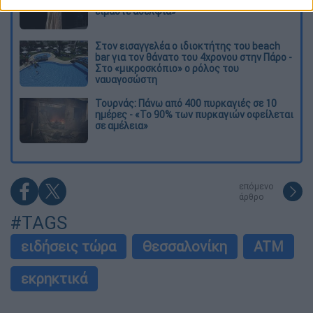
είμαστε αδέλφια»
Στον εισαγγελέα ο ιδιοκτήτης του beach
bar για τον θάνατο του 4χρονου στην Πάρο -
Στο «μικροσκόπιο» ο ρόλος του
ναυαγοσώστη
Τουρνάς: Πάνω από 400 πυρκαγιές σε 10
ημέρες - «Το 90% των πυρκαγιών οφείλεται
σε αμέλεια»
επόμενο
άρθρο
#TAGS
ειδήσεις τώρα
Θεσσαλονίκη
ATM
εκρηκτικά