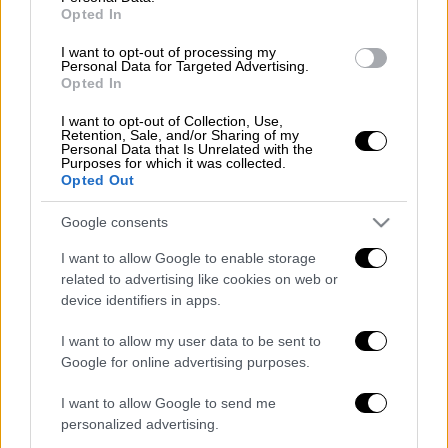
Σε κατάσταση έκτακτης ανάγκης ο
Opted In
δήμος Μαντουδίου μετά τους
I want to opt-out of processing my
σεισμούς - Ο πρώτος απολογισμός
Personal Data for Targeted Advertising.
Opted In
των ζημιών
I want to opt-out of Collection, Use,
Retention, Sale, and/or Sharing of my
Personal Data that Is Unrelated with the
Purposes for which it was collected.
Opted Out
Τα συναρμολόγησαν μόνοι τους
Google consents
I want to allow Google to enable storage
related to advertising like cookies on web or
device identifiers in apps.
I want to allow my user data to be sent to
Google for online advertising purposes.
I want to allow Google to send me
personalized advertising.