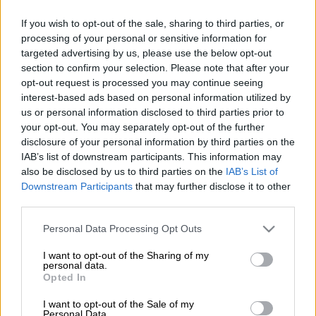
ΠΑΠΑΝΙΚΟΣ ΓΙΑΝΝΗΣ/ΙΝΤΙΜΕ
If you wish to opt-out of the sale, sharing to third parties, or
processing of your personal or sensitive information for
targeted advertising by us, please use the below opt-out
Προσθέστε το ΕΘΝΟΣ στη Google
section to confirm your selection. Please note that after your
opt-out request is processed you may continue seeing
Με
τρένο
έφτασαν στη
Θεσσαλονίκη
τα
interest-based ads based on personal information utilized by
us or personal information disclosed to third parties prior to
εκρηκτικά για τη βόβμα
που
τοποθετήθηκε η
your opt-out. You may separately opt-out of the further
38χρονη
κοντά σε
ΑΤΜ και προκάλεσαν
τον
disclosure of your personal information by third parties on the
θανάσιμο τραυματισμό
της.
IAB’s list of downstream participants. This information may
also be disclosed by us to third parties on the
IAB’s List of
Σύμφωνα με το MEGA,
ο
36χρονος
που
Downstream Participants
that may further disclose it to other
μίσθωνε το
Airbnb
στο οποίο διέμενε η
third parties.
38χρονη,
μετέφερε τα εκρηκτικά
από την
Please note that this website/app uses one or more Google
Personal Data Processing Opt Outs
Αθήνα
στη
Θεσσαλονίκη
με το
τρένο.
services and may gather and store information including but
not limited to your visit or usage behaviour. You may click to
I want to opt-out of the Sharing of my
personal data.
grant or deny consent to Google and its third-party tags to
ΔΙΑΒΑΣΤΕ ΕΠΙΣΗΣ
Opted In
use your data for below specified purposes in below Google
consent section.
I want to opt-out of the Sale of my
Ελλάδα
|
19.05.2025 16:29
Personal Data.