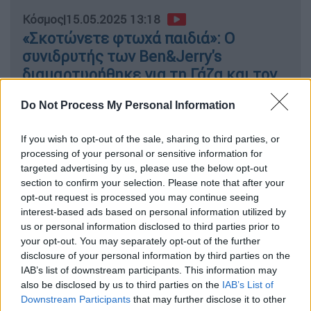
Κόσμος
|
15.05.2025 13:18
«Σκοτώνετε φτωχά παιδιά»: Ο
συνιδρυτής των Ben&Jerry's
διαμαρτυρήθηκε για τη Γάζα και τον
συνέλαβαν
Do Not Process My Personal Information
If you wish to opt-out of the sale, sharing to third parties, or
processing of your personal or sensitive information for
Ο γενικός διευθυντής της υγειονομικής
targeted advertising by us, please use the below opt-out
υπηρεσίας του
ΟΗΕ
, ο
Τέντρος Αντανόμ
section to confirm your selection. Please note that after your
Γκεμπρεέσους
, ανέφερε μέσω X ότι
opt-out request is processed you may continue seeing
αεροπορικό πλήγμα που διεξήχθη την Τρίτη
interest-based ads based on personal information utilized by
us or personal information disclosed to third parties prior to
στο ευρωπαϊκό νοσοκομείο της
Χαν Γιούνις
your opt-out. You may separately opt-out of the further
είχε αποτέλεσμα να «υποστεί σοβαρές
disclosure of your personal information by third parties on the
ζημιές και να είναι απροσπέλαστο».
IAB’s list of downstream participants. This information may
also be disclosed by us to third parties on the
IAB’s List of
Δεν είναι πλέον «επιχειρησιακό», πρόσθεσε,
Downstream Participants
that may further disclose it to other