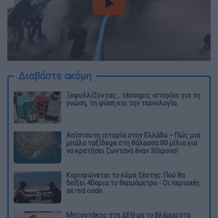
video
Διαβάστε ακόμη
Ξεφυλλίζοντας... τέσσερις ιστορίες για τη
γνώση, τη φύση και την τεχνολογία
Απίστευτη ιστορία στην Ελλάδα – Πώς μια
μπάλα ταξίδεψε στη θάλασσα 80 μίλια για
να κρατήσει ζωντανό έναν 30χρονο!
Κορυφώνεται το κύμα ζέστης: Πού θα
δείξει 40αρια το θερμόμετρο - Οι περιοχές
σε red code
Μητσοτάκης στη ΔΕΘ με το βλέμμα στο