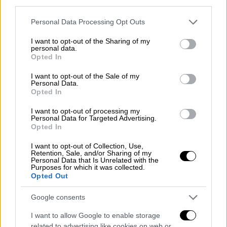
σημειώνοντας πως προσωπικό του
ΠΟΥ
third parties.
απομάκρυνε εσπευσμένα ομάδα
Please note that this website/app uses one or more Google
Personal Data Processing Opt Outs
εντατικολόγων του η οποία εργαζόταν εκεί
services and may gather and store information including but
κατά τη διάρκεια της επιδρομής.
not limited to your visit or usage behaviour. You may click to
I want to opt-out of the Sharing of my
personal data.
grant or deny consent to Google and its third-party tags to
Opted In
Ο επικεφαλής του
ΠΟΥ
διευκρίνισε ότι «το
use your data for below specified purposes in below Google
consent section.
κλείσιμο του νοσοκομείου διακόπτει
I want to opt-out of the Sale of my
Personal Data.
υπηρεσίες ζωτικής σημασίας, ανάμεσά τους
Opted In
νευροχειρουργικές, καρδιολογικές και
I want to opt-out of processing my
θεραπεία καρκίνων — οι οποίες δεν είναι
Personal Data for Targeted Advertising.
Opted In
διαθέσιμες πουθενά αλλού στη Γάζα».
I want to opt-out of Collection, Use,
Η διακοπή της λειτουργίας του βάζει επίσης
Retention, Sale, and/or Sharing of my
Personal Data that Is Unrelated with the
τέλος στον ρόλο του ιδρύματος ως κέντρου
Purposes for which it was collected.
για της ιατρικές διακομιδές, που «θέτει υπό
Opted Out
ακόμη μεγαλύτερη πίεση το σύστημα υγείας
Google consents
το οποίο είχε ήδη κατακλυστεί», πρόσθεσε ο
Δρ. Τέντρος.
I want to allow Google to enable storage
related to advertising like cookies on web or