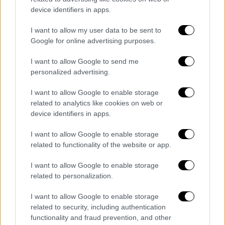
Η μη κυβερνητική οργάνωση
Γιατροί Χωρίς
device identifiers in apps.
Σύνορα
(Medecins sans frontieres, MSF)
I want to allow my user data to be sent to
καταδίκασε επίσης τις συνέπειες του
Google for online advertising purposes.
κλεισίματος του νοσοκομείου.
I want to allow Google to send me
Επρόκειτο για «ένα από τα τελευταία
personalized advertising.
σωσίβια του διαλυμένου συστήματος υγείας
I want to allow Google to enable storage
στη
Γάζα
», τόνισε η
ΜΚΟ
μέσω X,
related to analytics like cookies on web or
διευκρινίζοντας πως το νοσοκομείο
Νάσερ
device identifiers in apps.
είναι πλέον το μοναδικό που απομένει σε
I want to allow Google to enable storage
λειτουργία στη
Χαν Γιούνις
, στο νότιο τμήμα
related to functionality of the website or app.
της Λωρίδας της Γάζας.
I want to allow Google to enable storage
Σύμφωνα με την MSF, τα νοσοκομεία που
related to personalization.
έχουν απομείνει στον θύλακο, «τα
περισσότερα μόνο εν μέρει σε λειτουργία»,
I want to allow Google to enable storage
related to security, including authentication
είναι «μόνιμα κατακλυσμένα» από
functionality and fraud prevention, and other
τραυματίες κι ασθενείς.