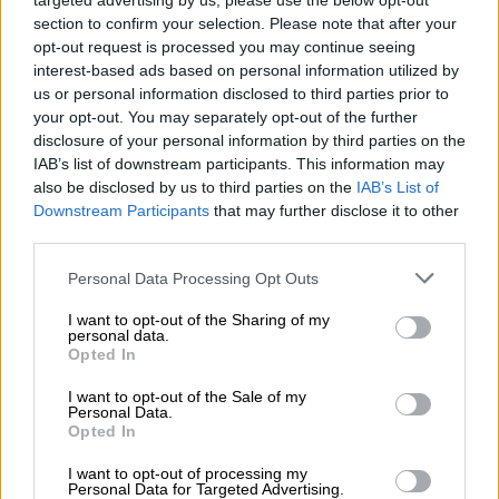
targeted advertising by us, please use the below opt-out
section to confirm your selection. Please note that after your
opt-out request is processed you may continue seeing
interest-based ads based on personal information utilized by
us or personal information disclosed to third parties prior to
your opt-out. You may separately opt-out of the further
disclosure of your personal information by third parties on the
IAB’s list of downstream participants. This information may
also be disclosed by us to third parties on the
IAB’s List of
Downstream Participants
that may further disclose it to other
third parties.
Please note that this website/app uses one or more Google
Personal Data Processing Opt Outs
Επιπλέον, ο Νετανιάχου γνωρίζει ότι αν
services and may gather and store information including but
not limited to your visit or usage behaviour. You may click to
I want to opt-out of the Sharing of my
συμβιβαζόταν με ένα
διαφορετικό
personal data.
grant or deny consent to Google and its third-party tags to
αποτέλεσμα
θα διαπομπευόταν από τους
Opted In
use your data for below specified purposes in below Google
ακροδεξιούς εξτρεμιστές της κυβέρνησής
consent section.
I want to opt-out of the Sale of my
του
, οι οποίοι θα μπορούσαν στη συνέχεια να
Personal Data.
Opted In
αποχωρήσουν από την κυβέρνηση και να
επιβάλουν
εκλογές
που οι
δημοσκοπήσεις
I want to opt-out of processing my
Personal Data for Targeted Advertising.
δείχνουν ότι θέλει το κοινό - και τις οποίες