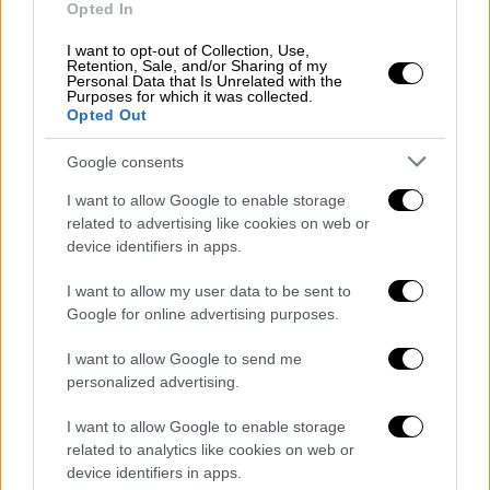
Opted In
θα έχανε άσχημα.
I want to opt-out of Collection, Use,
Retention, Sale, and/or Sharing of my
Χάνει έδαφος η παράταση της
Personal Data that Is Unrelated with the
Purposes for which it was collected.
κατάπαυσης του πυρός
Opted Out
Έτσι, όσοι πιέζουν για
παράταση της
Google consents
κατάπαυσης του πυρός
δεν έχουν πολλά
I want to allow Google to enable storage
χαρτιά στα χέρια τους. Βασίζονται στην
related to advertising like cookies on web or
ισχυρή εγχώρια συναισθηματική πίεση
από
device identifiers in apps.
τις
οικογένειες των ομήρων
που δεν έχουν
ακόμη απελευθερωθεί, καθώς και στη διεθνή
I want to allow my user data to be sent to
Google for online advertising purposes.
απαίτηση ότι η ανθρωπιστική βοήθεια
πρέπει να συνεχιστεί στη Γάζα. Οι επόμενες
I want to allow Google to send me
ημέρες μπορεί να κάνουν κάτι για να
personalized advertising.
υπογραμμίσουν πόσο κοντά έχει βρεθεί η
I want to allow Google to enable storage
Γάζα σε μια
μορφή μαζικής πείνας
.
related to analytics like cookies on web or
device identifiers in apps.
Οι διπλωμάτες βλέπουν τους τρεις