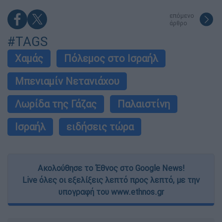
επόμενο
άρθρο
#TAGS
Χαμάς
Πόλεμος στο Ισραήλ
Μπενιαμίν Νετανιάχου
Λωρίδα της Γάζας
Παλαιστίνη
Ισραήλ
ειδήσεις τώρα
Ακολούθησε το Έθνος στο Google News!
Live όλες οι εξελίξεις λεπτό προς λεπτό, με την
υπογραφή του www.ethnos.gr