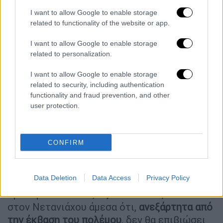
βασικούς παράγοντες στη λήψη αποφάσεων
I want to allow Google to enable storage
στο Ισραήλ ως το
υπουργικό συμβούλιο
related to functionality of the website or app.
πολέμου
, το γραφείο του Νετανιάχου και την
I want to allow Google to enable storage
υπηρεσία πληροφοριών
Μοσάντ
και από
related to personalization.
αυτούς τους τρεις, η Μοσάντ είναι
πιθανότερο να υποστηρίξει την
παράταση
I want to allow Google to enable storage
related to security, including authentication
της παύσης
.
functionality and fraud prevention, and other
user protection.
Ελπίζεται ότι
η Μοσάντ έχει τις γνώσεις για
να πείσει τον Νετανιάχου
ότι η
στρατιωτική
εξόντωση της Χαμάς
πρέπει τουλάχιστον να
CONFIRM
καθοριστεί και ενδεχομένως να
εξειδικευτεί
.
Data Deletion
Data Access
Privacy Policy
Υποστηρίζεται ότι εναπόκειται στον
πρόεδρο των ΗΠΑ,
Τζο Μπάιντεν
, να πει
στον Νετανιάχου άμεσα ότι,
ανεξάρτητα από
την έκβαση του πολέμου
, δεν θα επιβιώσει