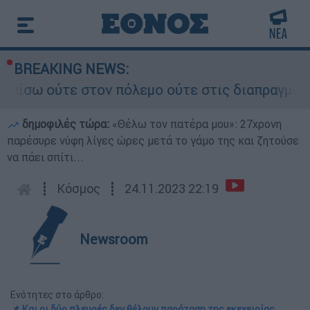
BREAKING NEWS:
τε στον πόλεμο ούτε στις διαπραγματεύσεις» - Ο
δημοφιλές τώρα:
«Θέλω τον πατέρα μου»: 27χρονη
παρέσυρε νύφη λίγες ώρες μετά το γάμο της και ζητούσε
να πάει σπίτι...
┋
Κόσμος
┋
24.11.2023 22:19
Newsroom
Ενότητες στο άρθρο:
📌 Και οι δύο πλευρές δεν θέλουν παράταση της εκεχειρίας