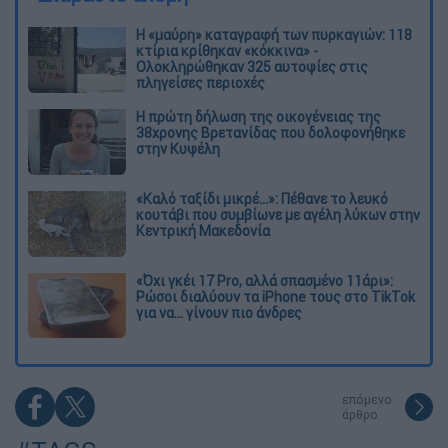
Η «μαύρη» καταγραφή των πυρκαγιών: 118
κτίρια κρίθηκαν «κόκκινα» -
Ολοκληρώθηκαν 325 αυτοψίες στις
πληγείσες περιοχές
Η πρώτη δήλωση της οικογένειας της
38χρονης Βρετανίδας που δολοφονήθηκε
στην Κυψέλη
«Καλό ταξίδι μικρέ...»: Πέθανε το λευκό
κουτάβι που συμβίωνε με αγέλη λύκων στην
Κεντρική Μακεδονία
«Όχι γκέι 17 Pro, αλλά σπασμένο 11άρι»:
Ρώσοι διαλύουν τα iPhone τους στο TikTok
για να... γίνουν πιο άνδρες
επόμενο
άρθρο