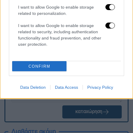
της κυβέρνησής μου για την ασφάλεια του
I want to allow Google to enable storage
Ισραήλ είναι ακλόνητη και αμετακίνητη»,
related to personalization.
επεσήμανε.
I want to allow Google to enable storage
related to security, including authentication
functionality and fraud prevention, and other
Τα σχολιά σας δημοσιεύονται άμεσα με δική σας ευθύνη. Το
user protection.
ΕΘΝΟΣ θα παρεμβαίνει και τα προσβλητικά σχόλια θα
διαγράφονται
CONFIRM
Data Deletion
Data Access
Privacy Policy
καταχώρηση
Διαβάστε ακόμη