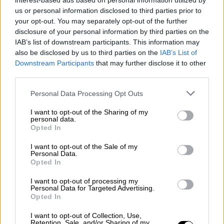
σεισμό στο Αφγανιστάν: Στους 120 οι
interest-based ads based on personal information utilized by
us or personal information disclosed to third parties prior to
νεκροί - Πάνω από 1.000 τραυματίες
your opt-out. You may separately opt-out of the further
disclosure of your personal information by third parties on the
Κόσμος
|
07.10.2023 20:43
IAB’s list of downstream participants. This information may
also be disclosed by us to third parties on the
IAB’s List of
Ισραήλ: Ο ηγέτης της αντιπολίτευσης
Downstream Participants
that may further disclose it to other
προτείνει τον σχηματισμό
third parties.
κυβέρνησης έκτακτης ανάγκης
Please note that this website/app uses one or more Google
Personal Data Processing Opt Outs
services and may gather and store information including but
not limited to your visit or usage behaviour. You may click to
I want to opt-out of the Sharing of my
personal data.
grant or deny consent to Google and its third-party tags to
Opted In
«Θα διασφαλίσουμε ότι θα έχουν τη
βοήθεια
use your data for below specified purposes in below Google
που χρειάζονται οι πολίτες τους και ότι θα
consent section.
I want to opt-out of the Sale of my
Personal Data.
μπορούν να συνεχίσουν να υπερασπίζονται
Opted In
τον εαυτό τους», πρόσθεσε.
I want to opt-out of processing my
Personal Data for Targeted Advertising.
Opted In
I want to opt-out of Collection, Use,
Retention, Sale, and/or Sharing of my