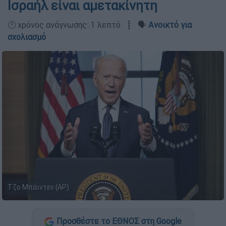
Ισραήλ είναι αμετακίνητη
🕛 χρόνος ανάγνωσης: 1 λεπτό ┋ 🗣️
Ανοικτό για
σχολιασμό
Τζο Μπάιντεν (AP)
Προσθέστε το ΕΘΝΟΣ στη Google