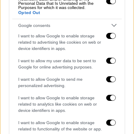
Personal Data that Is Unrelated with the
Purposes for which it was collected.
Opted Out
video
Google consents
I want to allow Google to enable storage
related to advertising like cookies on web or
device identifiers in apps.
Είπε επίσης ότι «χιλιάδες
ρουκέτες
» έχουν
I want to allow my user data to be sent to
πέσει στις ισραηλινές πόλεις και η Χαμάς
Google for online advertising purposes.
έχει σκοτώσει «αθώους» ανθρώπους.
I want to allow Google to send me
«Απέναντι σε αυτές τις
τρομοκρατικές
personalized advertising.
επιθέσεις, το Ισραήλ
έχει το δικαίωμα να
I want to allow Google to enable storage
υπερασπιστεί τον εαυτό του και τον λαό
related to analytics like cookies on web or
του, τελεία και παύλα», υπογράμμισε.
device identifiers in apps.
«Δεν υπάρχει ποτέ δικαιολογία για
I want to allow Google to enable storage
τρομοκρατικές επιθέσεις
και η υποστήριξη
related to functionality of the website or app.