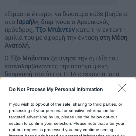
«Είμαστε έτοιμοι να δώσουμε κάθε βοήθεια
στο
Ισραήλ
», διεμήνυσε ο Αμερικανός
πρόεδρος
,
Τζο Μπάιντεν
κατά την έκτακτη
ομιλία του με αφορμή την ένταση
στη Μέση
Ανατολή.
Ο
Τζο Μπάιντεν
ξεκίνησε την ομιλία του
επαναλαμβάνοντας την προηγούμενη
δέσμευσή του ότι οι ΗΠΑ στέκονται στο
πλευρό του Ισραήλ και «δεν θα αποτύχουν
ποτέ να τους καλύψουν».
Do Not Process My Personal Information
If you wish to opt-out of the sale, sharing to third parties, or
ΔΙΑΒΑΣΤΕ ΕΠΙΣΗΣ
processing of your personal or sensitive information for
targeted advertising by us, please use the below opt-out
Κόσμος
|
07.10.2023 20:32
section to confirm your selection. Please note that after your
Δραματική η κατάσταση μετά τον
opt-out request is processed you may continue seeing