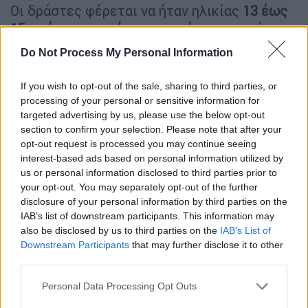
Οι δράστες φέρεται να ήταν ηλικίας
13 έως
15 ετών
και
η φρίκη καταγράφηκε
σε κάμερα
από μια ομάδα κοριτσιών που λέγεται ότι
Do Not Process My Personal Information
ανέβασαν το υλικό και το μετέδωσαν στο
διαδίκτυο, όπως μεταδίδει η
Daily Mail
.
If you wish to opt-out of the sale, sharing to third parties, or
processing of your personal or sensitive information for
Ένας άλλος μάρτυρας δήλωσε ότι ο Άλμπερτ
targeted advertising by us, please use the below opt-out
δέχτηκε
επίθεση
«
από φθόνο
» ως
section to confirm your selection. Please note that after your
opt-out request is processed you may continue seeing
επιτυχημένος αθλητής του τζούντο που «τα
interest-based ads based on personal information utilized by
πήγαινε καλύτερα από αυτούς». Ένας
us or personal information disclosed to third parties prior to
ντόπιος δήλωσε στα μέσα ενημέρωσης μετά
your opt-out. You may separately opt-out of the further
την επίθεση ότι «υπήρξε καυγάς... ένα από
disclosure of your personal information by third parties on the
τα μικρότερα παιδιά που ήταν μάρτυρας είπε
IAB’s list of downstream participants. This information may
also be disclosed by us to third parties on the
IAB’s List of
ότι
το θύμα χτυπήθηκε στα γόνατά του,
ώστε
Downstream Participants
that may further disclose it to other
να μην μπορεί να τρέξει
, ούτε καν να
third parties.
περπατήσει».
Please note that this website/app uses one or more Google
Personal Data Processing Opt Outs
services and may gather and store information including but
Ένα από τα αγόρια της ομάδας έτρεξε μακριά