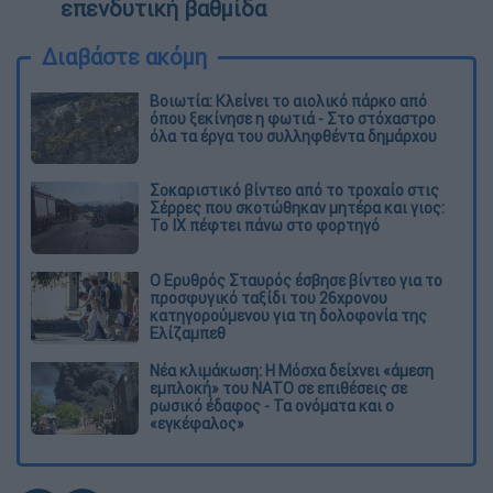
επενδυτική βαθμίδα
Διαβάστε ακόμη
Βοιωτία: Κλείνει το αιολικό πάρκο από
όπου ξεκίνησε η φωτιά - Στο στόχαστρο
όλα τα έργα του συλληφθέντα δημάρχου
Σοκαριστικό βίντεο από το τροχαίο στις
Σέρρες που σκοτώθηκαν μητέρα και γιος:
Το ΙΧ πέφτει πάνω στο φορτηγό
Ο Ερυθρός Σταυρός έσβησε βίντεο για το
προσφυγικό ταξίδι του 26χρονου
κατηγορούμενου για τη δολοφονία της
Ελίζαμπεθ
Νέα κλιμάκωση: Η Μόσχα δείχνει «άμεση
εμπλοκή» του ΝΑΤΟ σε επιθέσεις σε
ρωσικό έδαφος - Τα ονόματα και ο
«εγκέφαλος»