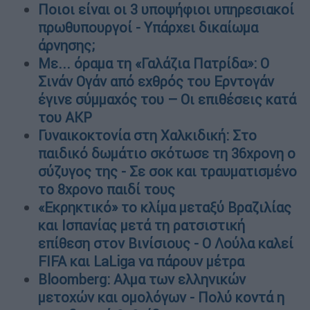
Ποιοι είναι οι 3 υποψήφιοι υπηρεσιακοί
πρωθυπουργοί - Υπάρχει δικαίωμα
άρνησης;
Με... όραμα τη «Γαλάζια Πατρίδα»: Ο
Σινάν Ογάν από εχθρός του Ερντογάν
έγινε σύμμαχός του – Οι επιθέσεις κατά
του AKP
Γυναικοκτονία στη Χαλκιδική: Στο
παιδικό δωμάτιο σκότωσε τη 36χρονη ο
σύζυγος της - Σε σοκ και τραυματισμένο
το 8χρονο παιδί τους
«Εκρηκτικό» το κλίμα μεταξύ Βραζιλίας
και Ισπανίας μετά τη ρατσιστική
επίθεση στον Βινίσιους - Ο Λούλα καλεί
FIFA και LaLiga να πάρουν μέτρα
Bloomberg: Αλμα των ελληνικών
μετοχών και ομολόγων - Πολύ κοντά η