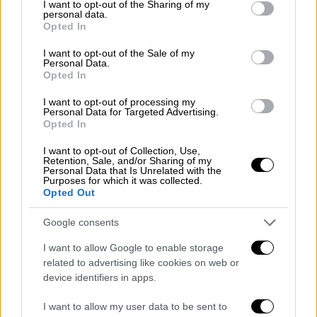
not limited to your visit or usage behaviour. You may click to
I want to opt-out of the Sharing of my
καθώς τα μεγαλύτερα παιδιά επιτέθηκαν
personal data.
grant or deny consent to Google and its third-party tags to
Opted In
στον Άλμπερτ.
use your data for below specified purposes in below Google
consent section.
I want to opt-out of the Sale of my
«Ο φίλος μου κάηκε μέχρι θανάτου»
Personal Data.
Opted In
Ο
πατέρας ενός από τους φίλους
του είπε
I want to opt-out of processing my
ότι ο γιος του είχε φύγει από το σημείο πριν
Personal Data for Targeted Advertising.
Opted In
από τη φρίκη και επέστρεψε αργότερα για να
διαπιστώσει ότι ο Άλμπερτ είχε καεί μέχρι
I want to opt-out of Collection, Use,
Retention, Sale, and/or Sharing of my
θανάτου.
Personal Data that Is Unrelated with the
Purposes for which it was collected.
«Στις 7 το απόγευμα μου τηλεφώνησε
Opted Out
κλαίγοντας», είπε ο πατέρας. «Μου είπε: "
Ο
Google consents
φίλος μου κάηκε
μέχρι θανάτου στο
παράπηγμα". Πήγα εκεί. Είδα τις φλόγες.
I want to allow Google to enable storage
related to advertising like cookies on web or
Εκείνη την ώρα δεν μπορούσε να σωθεί».
device identifiers in apps.
I want to allow my user data to be sent to