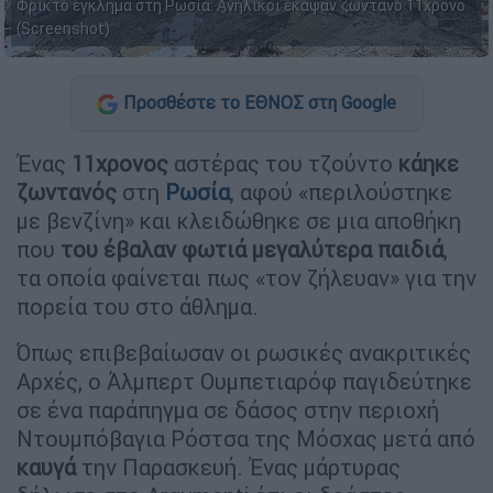
Φρικτό έγκλημα στη Ρωσία: Ανήλικοι έκαψαν ζωντανό 11χρονο
(Screenshot)
Προσθέστε το ΕΘΝΟΣ στη Google
Ένας
11χρονος
αστέρας του τζούντο
κάηκε
ζωντανός
στη
Ρωσία
, αφού «περιλούστηκε
με βενζίνη» και κλειδώθηκε σε μια αποθήκη
που
του έβαλαν φωτιά
μεγαλύτερα παιδιά
,
τα οποία φαίνεται πως «τον ζήλευαν» για την
πορεία του στο άθλημα.
Όπως επιβεβαίωσαν οι ρωσικές ανακριτικές
Αρχές, ο Άλμπερτ Ουμπετιαρόφ παγιδεύτηκε
σε ένα παράπηγμα σε δάσος στην περιοχή
Ντουμπόβαγια Ρόστσα της Μόσχας μετά από
καυγά
την Παρασκευή. Ένας μάρτυρας