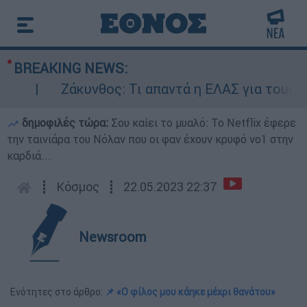
BREAKING NEWS:
Ζάκυνθος: Τι απαντά η ΕΛΑΣ για τους 8 βια
δημοφιλές τώρα:
Σου καίει το μυαλό: Το Netflix έφερε
την ταινιάρα του Νόλαν που οι φαν έχουν κρυφό νο1 στην
καρδιά...
┋
Κόσμος
┋
22.05.2023 22:37
Newsroom
Ενότητες στο άρθρο:
📌 «Ο φίλος μου κάηκε μέχρι θανάτου»