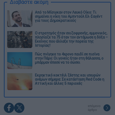
Διαβάστε ακόμη
Από το Μίσιγκαν στον Λευκό Οίκο: Τι
σημαίνει η νίκη του Αμπντούλ Ελ-Σαγέντ
για τους Δημοκρατικούς
O στρατηγός ήταν σχιζοφρενής, εμμονικός,
πλησίαζε τα 75 όταν τον αντάμωσε η δόξα –
Εκείνος που άλλαξε την πορεία της
Ιστορίας!
Πώς πνίγηκε το 4χρονο παιδί σε πισίνα
στην Πάρο: Οι γονείς ήταν στη θάλασσα, ο
μπάρμαν έπεσε να το σώσει
Εκρηκτικό κοκτέιλ ζέστης και ισχυρών
ανέμων σήμερα: Σε κατάσταση Red Code η
Αττική και άλλες 5 περιοχές
επόμενο
άρθρο