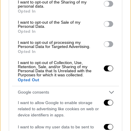
την μεταπολίτευση, να έχει κάτω από 40%
not limited to your visit or usage behaviour. You may click to
I want to opt-out of the Sharing of my
personal data.
αθροιστικά, εκτός από την κυβέρνηση
grant or deny consent to Google and its third-party tags to
Opted In
use your data for below specified purposes in below Google
ΣΥΡΙΖΑ-ΑΝΕΛ που ήταν μια κυνική κίβδηλη
consent section.
συναίνεση».
I want to opt-out of the Sale of my
Personal Data.
Opted In
Οι αναφορές του κ. Γεραπετρίτη προκάλεσαν
την αντίδραση του κοινοβουλευτικού
I want to opt-out of processing my
Personal Data for Targeted Advertising.
εκπροσώπου του ΣΥΡΙΖΑ
Δημήτρη
Opted In
Τζανακόπουλο
. «Όσα είπε ο κ. Γεραπετρίτης,
I want to opt-out of Collection, Use,
μέσα στον επιχειρηματολογικό του οίστρο,
Retention, Sale, and/or Sharing of my
Personal Data that Is Unrelated with the
δεν τιμούν ούτε την αίθουσα, ούτε το Σώμα,
Purposes for which it was collected.
Opted Out
ούτε τον ίδιο, ούτε την παράταξή του, ούτε
την κυβέρνησή του», είπε ο Δημήτρης
Google consents
Τζανακόπουλος. Ο υπουργός Επικρατείας
I want to allow Google to enable storage
«δεν δίστασε, στην προσπάθεια να
related to advertising like cookies on web or
υπερασπιστεί τα πλειοψηφικά συστήματα ή
device identifiers in apps.
τα συστήματα ενισχυμένης αναλογικής, να
αποδώσει στην απλή αναλογική την ευθύνη
I want to allow my user data to be sent to