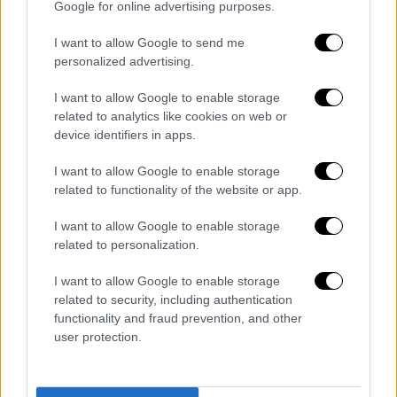
Google for online advertising purposes.
για το γεγονός ότι υπήρξε διορισμός του
Αδόλφου Χίτλερ το 1933, καγκελαρίου της
I want to allow Google to send me
Γερμανίας. Να αποδώσει δηλαδή την ευθύνη
personalized advertising.
για την άνοδο του ναζισμού στη Γερμανία,
I want to allow Google to enable storage
στην απλή αναλογική» παρατήρησε ο Δ.
related to analytics like cookies on web or
Τζανακόπουλος και συνέχισε καλώντας τον
device identifiers in apps.
κ. Γεραπετρίτη, να ανακαλέσει τη δήλωσή
του:
I want to allow Google to enable storage
related to functionality of the website or app.
«Θέλετε να πείτε ότι δεν έφταιγε η συνθήκη
I want to allow Google to enable storage
των Βερσαλλιών, ότι δεν έφταιγαν οι
related to personalization.
υπέρογκες αποζημιώσεις, δεν έφταιγαν οι
ουρές του Α' Παγκοσμίου Πολέμου, δεν
I want to allow Google to enable storage
έφταιγε ο αντισημιτισμός, δεν έφταιγε η
related to security, including authentication
functionality and fraud prevention, and other
άνοδος του φασισμού σε ολόκληρη την
user protection.
Ευρώπη, δεν έφταιγε ένα συνολικό πολιτικό
και ιδεολογικό κλίμα για την άνοδο του
Χίτλερ, αλλά έφταιγε η απλή αναλογική.