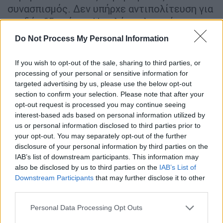
συνασπισμός. Δεν υπήρχε αντιπολίτευση για
σχεδόν 65 χρόνια. Η απλή αναλογική, που
ήταν το κυρίαρχο σύστημα στη μεταπολεμική
Do Not Process My Personal Information
Ιταλία, οδήγησε στη τεράστια ιταλική ύφεση
και την αδυναμία σχηματισμού κυβερνήσεων
If you wish to opt-out of the sale, sharing to third parties, or
και στο φαινόμενο της κυβέρνησης του
processing of your personal or sensitive information for
targeted advertising by us, please use the below opt-out
Τζιβάνι Σπαντολίνι, του 3%».
section to confirm your selection. Please note that after your
opt-out request is processed you may continue seeing
Αναφερόμενος στο παρόν, ο υπουργός
interest-based ads based on personal information utilized by
Επικρατείας κατηγόρησε την αξιωματική
us or personal information disclosed to third parties prior to
αντιπολίτευση ότι μέμφεται το
your opt-out. You may separately opt-out of the further
πλειοψηφικό σύστημα, αν και η ίδια το έχει
disclosure of your personal information by third parties on the
IAB’s list of downstream participants. This information may
αξιοποιήσει δύο φορές για να βρεθεί στην
also be disclosed by us to third parties on the
IAB’s List of
εξουσία.
Κατηγόρησε επίσης τον
ΣΥΡΙΖΑ
για
Downstream Participants
that may further disclose it to other
υποκρισία
, γιατί «για πρώτη φορά, είχαμε
third parties.
κυβερνητικό συνασπισμό με λιγότερο από
Please note that this website/app uses one or more Google
Personal Data Processing Opt Outs
40% και δεν υπήρξε άλλη κυβέρνηση μετά
services and may gather and store information including but