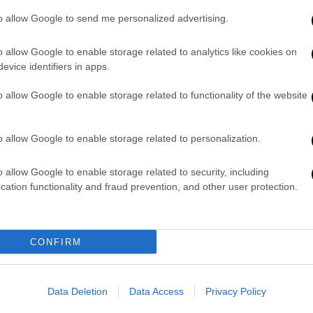
ια πρώην επικεφαλής του
to allow Google to send me personalized advertising.
o allow Google to enable storage related to analytics like cookies on
 για
πρώην επικεφαλής του ΟΠΕΚΕΠΕ
, ο
evice identifiers in apps.
ουργός της παράβασης καθήκοντος, δίχως
οπιστούν επαρκείς ενδείξεις
για την τέλεση
o allow Google to enable storage related to functionality of the website
o allow Google to enable storage related to personalization.
Εφετών Αθηνών η οποία
καλείται να
ας Πρωτοδικών για αρχειοθέτηση της
o allow Google to enable storage related to security, including
cation functionality and fraud prevention, and other user protection.
εξέταση για το συγκεκριμένο σκέλος που
βιβαστεί για έρευνα από την Εισαγγελία
CONFIRM
Ευρωπαϊκή Εισαγγελία, καθότι το
ης καθήκοντος
δεν περιλαμβάνεται στις
 μπορεί να ερευνηθεί από αυτή.
Data Deletion
Data Access
Privacy Policy