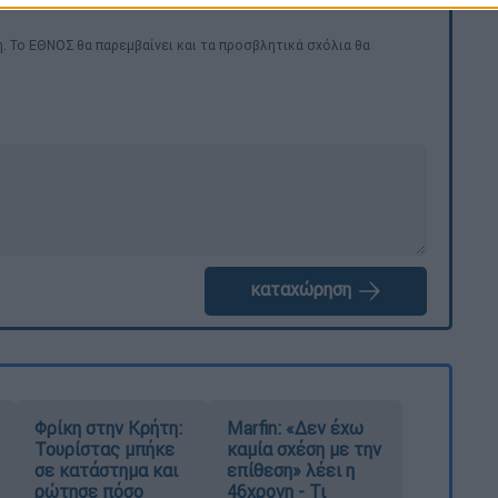
. Το ΕΘΝΟΣ θα παρεμβαίνει και τα προσβλητικά σχόλια θα
καταχώρηση
Φρίκη στην Κρήτη:
Marfin: «Δεν έχω
Τουρίστας μπήκε
καμία σχέση με την
σε κατάστημα και
επίθεση» λέει η
ρώτησε πόσο
46χρονη - Τι