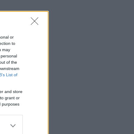
sonal or
ection to
ou may
 personal
out of the
 downstream
B’s List of
er and store
to grant or
ed purposes