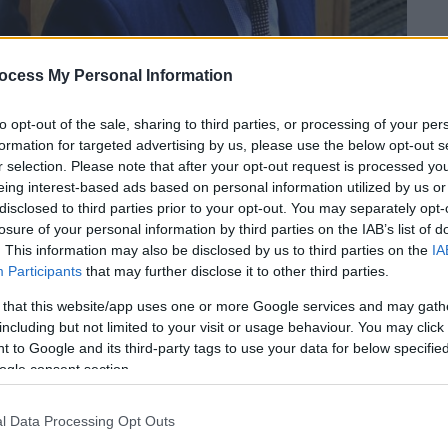
ocess My Personal Information
to opt-out of the sale, sharing to third parties, or processing of your per
formation for targeted advertising by us, please use the below opt-out s
r selection. Please note that after your opt-out request is processed y
eing interest-based ads based on personal information utilized by us or
ISSI) - Χαράλαμπος Αθανασίου (ΓΙΩΡΓΟΣ
disclosed to third parties prior to your opt-out. You may separately opt-
losure of your personal information by third parties on the IAB’s list of
. This information may also be disclosed by us to third parties on the
IA
Participants
that may further disclose it to other third parties.
 το ΕΘΝΟΣ στη Google
 that this website/app uses one or more Google services and may gath
including but not limited to your visit or usage behaviour. You may click 
ς, ζητά η
δικογραφία
σε βάρος των δύο εν
 to Google and its third-party tags to use your data for below specifi
μπου Αθανασίου
και
Τάσου Χατζηβασιλείου
,
ogle consent section.
ει στο αρχείο λόγω ελλείψεως επαρκών
l Data Processing Opt Outs