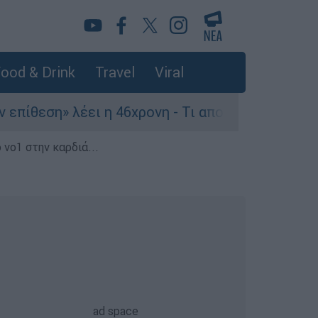
ood & Drink
Travel
Viral
η» λέει η 46χρονη - Τι αποκάλυψε στους αστυνομ
 νο1 στην καρδιά...