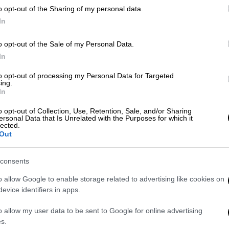
λικές Αρχές κατέληξαν ότι
δεν έχουν
o opt-out of the Sharing of my personal data.
αδικήματα της ηθικής αυτουργίας σε
In
εκριμένους βουλευτές
, οι οποίοι έχουν
του.
o opt-out of the Sale of my Personal Data.
In
to opt-out of processing my Personal Data for Targeted
ing.
In
λληνικού Δημοσίου πρότεινε η
o opt-out of Collection, Use, Retention, Sale, and/or Sharing
ersonal Data that Is Unrelated with the Purposes for which it
πών
lected.
Out
consents
υπαλλήλων για την απόδραση από τις
o allow Google to enable storage related to advertising like cookies on
φυγε ο κρατούμενος
evice identifiers in apps.
o allow my user data to be sent to Google for online advertising
s.