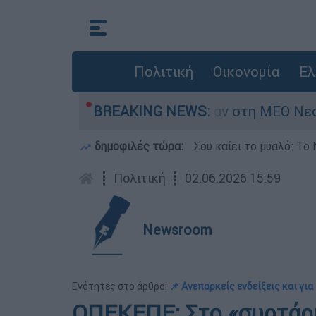
Πολιτική
Οικονομία
Ελ
ς 8 ημερών - Νοσηλευόταν στη ΜΕΘ Νεογνών
BREAKING NEWS:
δημοφιλές τώρα:
Σου καίει το μυαλό: Το 
┋
Πολιτική
┋
02.06.2026 15:59
Newsroom
Ενότητες στο άρθρο:
📌 Ανεπαρκείς ενδείξεις και γ
ΟΠΕΚΕΠΕ: Στο «συρτάρι