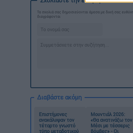
Τα σχολιά σας δημοσιεύονται άμεσα με δική σας ευθύνη
διαγράφονται
Διαβάστε ακόμη
Επιστήμονες
Μουντιάλ 2026:
ανακάλυψαν τον
«Θα ανατινάξω τον
τέταρτο γνωστό
Μέσι με τέσσερις
τύπο μεταδοτικού
βόμβες» - Οι