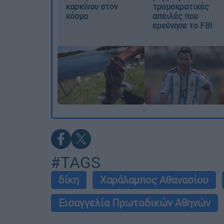
καρκίνου στον
τρομοκρατικές
κόσμο
απειλές που
ερεύνησε το FBI
#TAGS
δίκη
Χαράλαμπος Αθανασίου
Εισαγγελία Πρωτοδικών Αθηνών