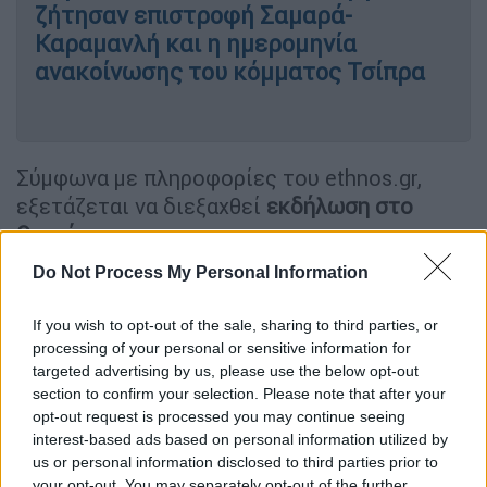
ζήτησαν επιστροφή Σαμαρά-
Καραμανλή και η ημερομηνία
ανακοίνωσης του κόμματος Τσίπρα
Σύμφωνα με πληροφορίες του ethnos.gr,
εξετάζεται να διεξαχθεί
εκδήλωση στο
Θησείο
.
Do Not Process My Personal Information
Το ethnos.gr, στη
σημερινή του
αποκαλυπτική στήλη x-ray
έγραφε από νωρίς
If you wish to opt-out of the sale, sharing to third parties, or
το πρωί πως ο Αλέξης Τσίπρας θα
processing of your personal or sensitive information for
ανακοινώσει την ίδρυση κόμματος στις 26 ή
targeted advertising by us, please use the below opt-out
τις 27 Μαΐου στο Θησείο. Εξ ου και τα
section to confirm your selection. Please note that after your
opt-out request is processed you may continue seeing
σύντομα βίντεο που δημοσίευσε στα μέσα
interest-based ads based on personal information utilized by
κοινωνικής δικτύωσης με αναφορές στην
us or personal information disclosed to third parties prior to
πρόσφατη ατάκα του πως «τον Μάρτιο ήταν
your opt-out. You may separately opt-out of the further