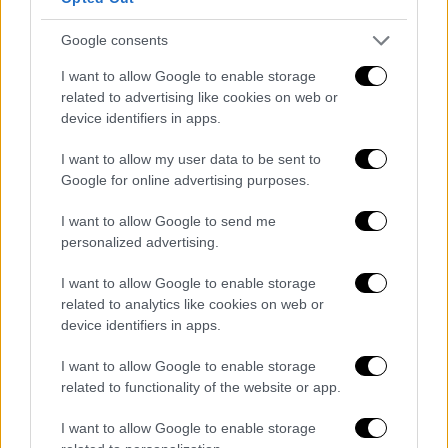
Google consents
I want to allow Google to enable storage
related to advertising like cookies on web or
device identifiers in apps.
I want to allow my user data to be sent to
Google for online advertising purposes.
I want to allow Google to send me
personalized advertising.
I want to allow Google to enable storage
related to analytics like cookies on web or
Στην πρόσφατη
ομιλία του στο Χαλάνδρι
ο
device identifiers in apps.
Αλέξης Τσίπρας αφενός έθεσε για την
I want to allow Google to enable storage
παράταξή του τον στόχο της νίκης στην
related to functionality of the website or app.
κάλπη, σημειώνοντας πως πρέπει να υπάρξει
μια δύναμη που δεν θα ασκεί αντιπολίτευση
I want to allow Google to enable storage