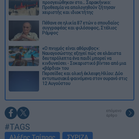
προσγειώθηκαν στο... Σαρακήνικο:
Προθεσμία να απολογηθούν ζήτησαν
χειριστής και ιδιοκτήτης
Πέθανε σε ηλικία 87 ετών ο σπουδαίος
συγγραφέας και φιλόσοφος, Στέλιος
Ράμφος
«Ο πνιγμός είναι αθόρυβος»:
Ναυαγοσώστης εξηγεί πώς σε ελάχιστα
δευτερόλεπτα ένα παιδί μπορεί να
κινδυνεύσει - Σοκαριστικό βίντεο από μια
«βάρδια» του
Περσείδες και ολική έκλειψη Ηλίου: Δύο
εντυπωσιακά φαινόμενα στον ουρανό στις
12 Αυγούστου
επόμενο
άρθρο
#TAGS
Αλέξης Τσίπρας
ΣΥΡΙΖΑ