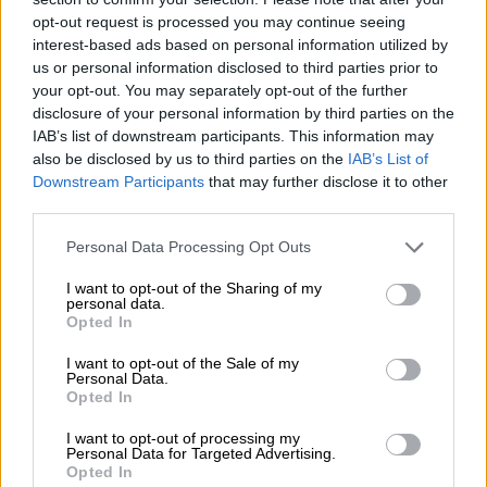
opt-out request is processed you may continue seeing
το 30% η αισχροκέρδεια,
interest-based ads based on personal information utilized by
το 18% ο πόλεμος στο Ιράν,
us or personal information disclosed to third parties prior to
ενώ ένα 5% δεν ξέρω, δεν απαντώ.
your opt-out. You may separately opt-out of the further
disclosure of your personal information by third parties on the
Στο
κατά πόσο ωφελούν τα οικονομικά
IAB’s list of downstream participants. This information may
μέτρα
που ανακοίνωσε η κυβέρνηση:
also be disclosed by us to third parties on the
IAB’s List of
Downstream Participants
that may further disclose it to other
το 59% λέει καθόλου,
third parties.
το 25% λίγο,
Please note that this website/app uses one or more Google
Personal Data Processing Opt Outs
το 6% αρκετά
services and may gather and store information including but
και μόλις το 2% πολύ.
not limited to your visit or usage behaviour. You may click to
I want to opt-out of the Sharing of my
personal data.
grant or deny consent to Google and its third-party tags to
Opted In
Για το αν η
επίσκεψη Μακρόν ισχυροποιεί
use your data for below specified purposes in below Google
consent section.
τις σχέσεις Ελλάδας και Γαλλίας
το 44% λέει
I want to opt-out of the Sale of my
Personal Data.
ναι και το 36% όχι.
Opted In
I want to opt-out of processing my
Personal Data for Targeted Advertising.
Opted In