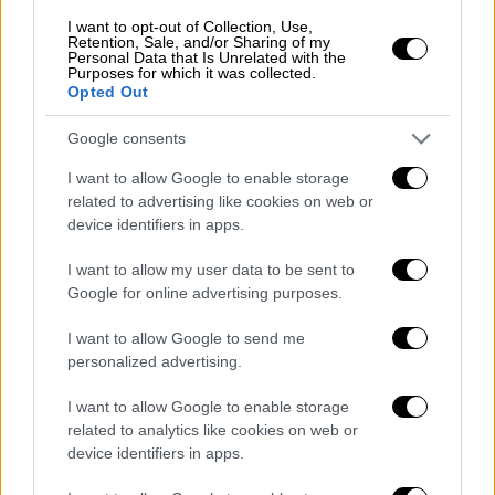
I want to opt-out of Collection, Use,
Retention, Sale, and/or Sharing of my
Personal Data that Is Unrelated with the
Purposes for which it was collected.
Opted Out
Google consents
I want to allow Google to enable storage
related to advertising like cookies on web or
Νίκος Δένδιας, ο πιο δημοφιλής
device identifiers in apps.
υπουργός της κυβέρνησης
I want to allow my user data to be sent to
Google for online advertising purposes.
Όσον αφορά τους
δημοφιλέστερους
υπουργούς
της κυβέρνησης:
I want to allow Google to send me
personalized advertising.
το 29% επιλέγει τον Νίκο Δένδια, και
ακολουθούν
I want to allow Google to enable storage
related to analytics like cookies on web or
ο Κυριάκος Πιερρακάκης με 14%,
device identifiers in apps.
ο Άδωνις Γεωργιάδης με 8%,
ο Κωστής Χατζηδάκης με 6%,