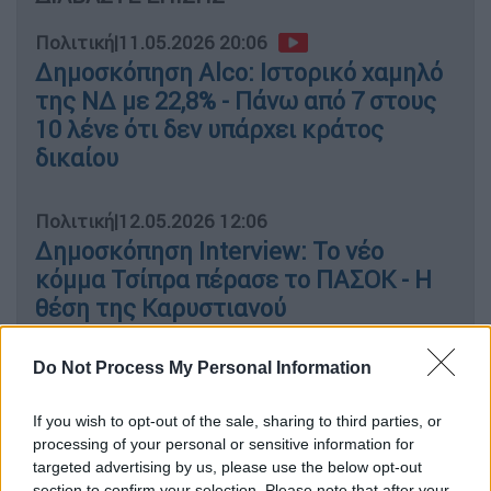
Πολιτική
|
11.05.2026 20:06
Δημοσκόπηση Alco: Ιστορικό χαμηλό
της ΝΔ με 22,8% - Πάνω από 7 στους
10 λένε ότι δεν υπάρχει κράτος
δικαίου
Πολιτική
|
12.05.2026 12:06
Δημοσκόπηση Interview: Το νέο
κόμμα Τσίπρα πέρασε το ΠΑΣΟΚ - Η
θέση της Καρυστιανού
Do Not Process My Personal Information
Αναλυτικότερα, στο ερώτημα για το
ποιος
If you wish to opt-out of the sale, sharing to third parties, or
φταίει για την ακρίβεια:
processing of your personal or sensitive information for
targeted advertising by us, please use the below opt-out
το 47% λέει η κυβέρνηση,
section to confirm your selection. Please note that after your