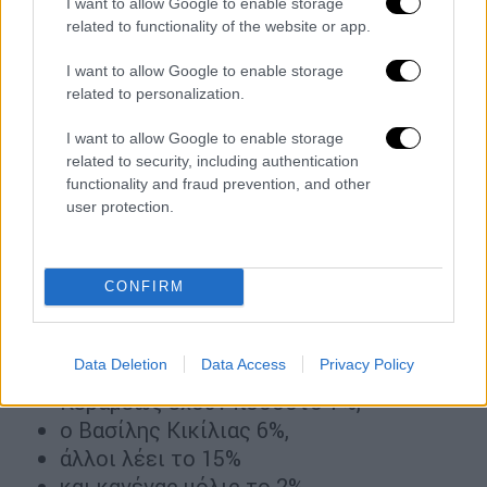
I want to allow Google to enable storage
ο Μιχάλης Χρυσοχοίδης με 4%,
related to functionality of the website or app.
ο Βασίλης Κικίλιας,
I want to allow Google to enable storage
η Νίκη Κεραμέως με 2%,
related to personalization.
άλλοι λέει το 7%
και κανένας λέει το 49%.
I want to allow Google to enable storage
related to security, including authentication
Στους
ψηφοφόρους της Νέας Δημοκρατίας
:
functionality and fraud prevention, and other
user protection.
ο Νίκος Δένδιας προηγείται με ποσοστό
61% και ακολουθούν
ο Κυριάκος Πιερρακάκης με 36%,
CONFIRM
ο Άδωνις Γεωργιάδης με 32%,
ο Κωστής Χατζηδάκης με 21%,
Data Deletion
Data Access
Privacy Policy
ο Μιχάλης Χρυσοχοίδης και ο Νίκη
Κεραμέως έχουν ποσοστό 7%,
ο Βασίλης Κικίλιας 6%,
άλλοι λέει το 15%
και κανένας μόλις το 2%.