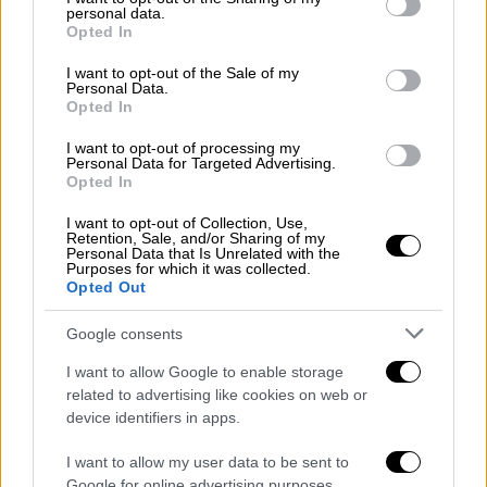
χρηματισμού, διαφθοράς και διαφόρων
personal data.
grant or deny consent to Google and its third-party tags to
παράνομων ενεργειών.
Opted In
use your data for below specified purposes in below Google
consent section.
I want to opt-out of the Sale of my
Βάσει των ίδιων πηγών, στο συγκεκριμένο
Personal Data.
Opted In
ηχητικό υλικό ακούγονται υπουργοί και
βουλευτές
να μιλούν με στελέχη του
I want to opt-out of processing my
Personal Data for Targeted Advertising.
οργανισμού, διεκδικώντας συγκεκριμένες
Opted In
εξυπηρετήσεις για ιδιώτες που αφορούσαν
I want to opt-out of Collection, Use,
άμεσα την εκλογική τους πελατεία.
Retention, Sale, and/or Sharing of my
Personal Data that Is Unrelated with the
Purposes for which it was collected.
Ο νέος φάκελος, ο οποίος καταρτίστηκε από
Opted Out
την Αρχή Καταπολέμησης της Διαφθοράς,
εμπεριέχει ευρήματα που δείχνουν μαζικές
Google consents
παραβάσεις στην κατανομή των ενισχύσεων.
I want to allow Google to enable storage
related to advertising like cookies on web or
device identifiers in apps.
I want to allow my user data to be sent to
Google for online advertising purposes.