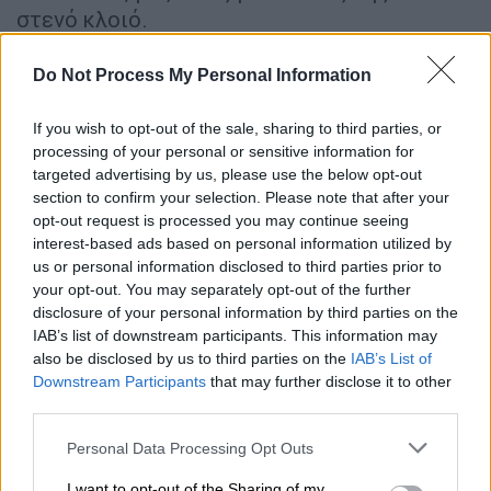
στενό κλοιό.
Do Not Process My Personal Information
ΔΙΑΒΑΣΤΕ ΕΠΙΣΗΣ
Πολιτική
|
09.05.2026 18:42
If you wish to opt-out of the sale, sharing to third parties, or
processing of your personal or sensitive information for
Άγρια κόντρα Μαξίμου και Τσίπρα: Η
targeted advertising by us, please use the below opt-out
πρόταση του πρώην πρωθυπουργού
section to confirm your selection. Please note that after your
για τις τράπεζες που άναψε «φωτιές»
opt-out request is processed you may continue seeing
interest-based ads based on personal information utilized by
us or personal information disclosed to third parties prior to
your opt-out. You may separately opt-out of the further
disclosure of your personal information by third parties on the
Σύμφωνα με το MEGA, η διερεύνηση αγγίζει
IAB’s list of downstream participants. This information may
16 στελέχη του ΟΠΕΚΕΠΕ
τα οποία
also be disclosed by us to third parties on the
IAB’s List of
βρίσκονταν υπό παρακολούθηση από την
Downstream Participants
that may further disclose it to other
third parties.
Ελληνική Αστυνομία και την Υπηρεσία
Εσωτερικών Υποθέσεων το διάστημα 2022-
Please note that this website/app uses one or more Google
Personal Data Processing Opt Outs
2023, έπειτα από καταγγελίες περί
services and may gather and store information including but
not limited to your visit or usage behaviour. You may click to
I want to opt-out of the Sharing of my