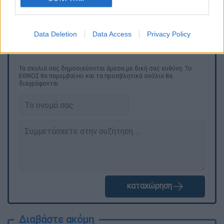
Δύο επιπλέον πρόσωπα, εξεταζόμενα
στενά από την ίδια την Ευρωπαϊκή
Εισαγγελία.
Data Deletion
Data Access
Privacy Policy
Τα σχολιά σας δημοσιεύονται άμεσα με δική σας ευθύνη. Το
ΕΘΝΟΣ θα παρεμβαίνει και τα προσβλητικά σχόλια θα
διαγράφονται
καταχώρηση
Διαβάστε ακόμη