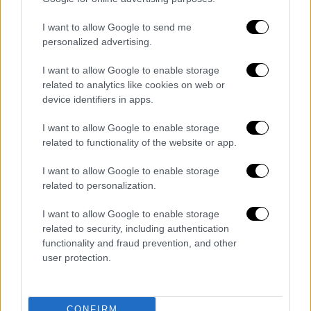
I want to allow Google to send me
personalized advertising.
I want to allow Google to enable storage
related to analytics like cookies on web or
device identifiers in apps.
Τα πρόσωπα που βρίσκονται υπό
I want to allow Google to enable storage
έλεγχο
related to functionality of the website or app.
Σύμφωνα με τις ίδιες πληροφορίες, σε αυτό
I want to allow Google to enable storage
related to personalization.
το στάδιο των ερευνών εμπλέκονται τα
παρακάτω πρόσωπα:
I want to allow Google to enable storage
related to security, including authentication
Ένας
πρώην υπουργός
, με κομβικό ρόλο
functionality and fraud prevention, and other
στο κυβερνητικό οικονομικό επιτελείο.
user protection.
Δύο στελέχη της ΝΔ
, συνδεόμενα με το
υπουργείο Αγροτικής Ανάπτυξης.
CONFIRM