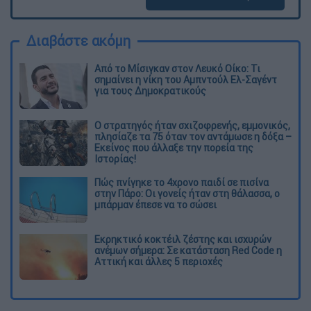
Διαβάστε ακόμη
Από το Μίσιγκαν στον Λευκό Οίκο: Τι
σημαίνει η νίκη του Αμπντούλ Ελ-Σαγέντ
για τους Δημοκρατικούς
O στρατηγός ήταν σχιζοφρενής, εμμονικός,
πλησίαζε τα 75 όταν τον αντάμωσε η δόξα –
Εκείνος που άλλαξε την πορεία της
Ιστορίας!
Πώς πνίγηκε το 4χρονο παιδί σε πισίνα
στην Πάρο: Οι γονείς ήταν στη θάλασσα, ο
μπάρμαν έπεσε να το σώσει
Εκρηκτικό κοκτέιλ ζέστης και ισχυρών
ανέμων σήμερα: Σε κατάσταση Red Code η
Αττική και άλλες 5 περιοχές