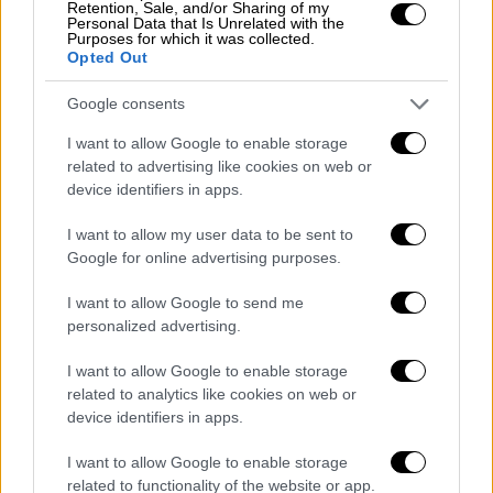
Retention, Sale, and/or Sharing of my
Personal Data that Is Unrelated with the
Όλα έγιναν περίπου στις εννέα το πρωί της
Purposes for which it was collected.
Opted Out
Τετάρτης(15/4), στη διάρκεια του λεγόμενου
«πρωινού καφέ» στο Μέγαρο Μαξίμου.
Εκεί
Google consents
ο Γιώργος Μυλωνάκης υπέστη
λιποθυμικό
I want to allow Google to enable storage
επεισόδιο
και παράλληλα με τις
related to advertising like cookies on web or
προσπάθειες να τον συνεφέρουν εκλήθη
device identifiers in apps.
ασθενοφόρο
που τον μετέφερε στο
νοσοκομείο Ευαγγελισμός.
I want to allow my user data to be sent to
Google for online advertising purposes.
I want to allow Google to send me
personalized advertising.
I want to allow Google to enable storage
related to analytics like cookies on web or
device identifiers in apps.
I want to allow Google to enable storage
related to functionality of the website or app.