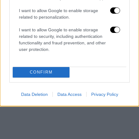
I want to allow Google to enable storage
Μέχρι αργά το απόγευμα συνεχίζονταν οι
related to personalization.
προσελεύσεις στελεχών της κυβέρνησης και
I want to allow Google to enable storage
της Νέας Δημοκρατίας στον «Ευαγγελισμό»,
related to security, including authentication
όπου νοσηλεύεται σε σοβαρή κατάσταση ο
functionality and fraud prevention, and other
Γιώργος Μυλωνάκης. Αμέσως μετά τη
user protection.
διακομιδή του κ. Μυλωνάκη, στο νοσοκομείο
έφτασαν ο υπουργός και ο υφυπουργός
CONFIRM
Υγείας
Αδωνις Γεωργιάδης και Μάριος
Θεμιστοκλέους
, ενώ περίπου στις 11.30
μετέβη και ο πρωθυπουργός,
Κυριάκος
Data Deletion
Data Access
Privacy Policy
Μητσοτάκης
.