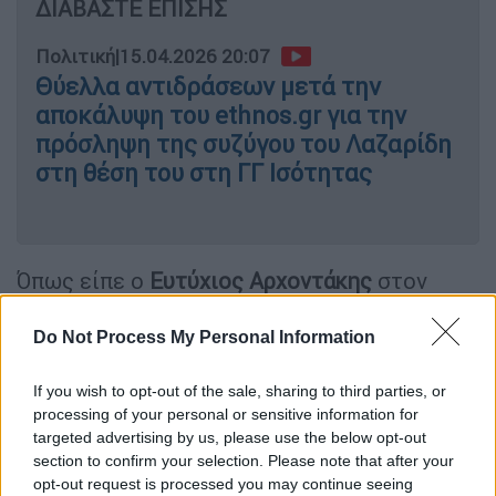
ΔΙΑΒΑΣΤΕ ΕΠΙΣΗΣ
Πολιτική
|
15.04.2026 20:07
Θύελλα αντιδράσεων μετά την
αποκάλυψη του ethnos.gr για την
πρόσληψη της συζύγου του Λαζαρίδη
στη θέση του στη ΓΓ Ισότητας
Όπως είπε ο
Ευτύχιος Αρχοντάκης
στον
ΑΝΤ1, «οι πρώτες μέρες είναι δύσκολες» και
«
πρέπει να ξεπεραστούν κάποιοι κίνδυνο
ι».
Do Not Process My Personal Information
Τόνισε ότι καθαρή εικόνα για την κατάστασή
If you wish to opt-out of the sale, sharing to third parties, or
του θα έχουν οι γιατροί αφού περάσουν 10
processing of your personal or sensitive information for
ημέρες. «Θα είναι 10 μέρες αγωνίας»,
targeted advertising by us, please use the below opt-out
εξήγησε. «
Δράσαμε γρήγορα, το ανεύρυσμα
section to confirm your selection. Please note that after your
αποκλείστηκε αμέσως
», είπε ο κ.
opt-out request is processed you may continue seeing