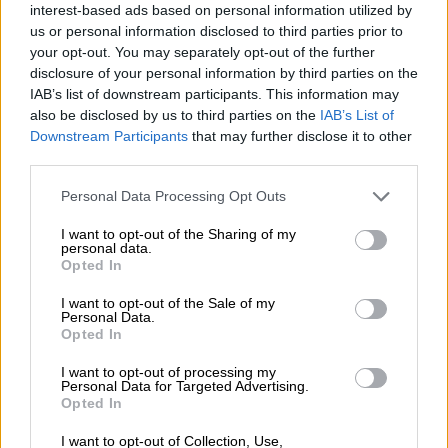
Αρχοντάκης που δήλωσε ικανοποιημένος
interest-based ads based on personal information utilized by
us or personal information disclosed to third parties prior to
από την επέμβαση που πραγματοποιήθηκε.
your opt-out. You may separately opt-out of the further
disclosure of your personal information by third parties on the
Σημείωσε παράλληλα ότι οι διεθνείς
IAB’s list of downstream participants. This information may
οδηγίες αναφέρουν ότι οι
γιατροί πρέπει να
also be disclosed by us to third parties on the
IAB’s List of
δράσουν εντός 48 ωρών
από το επεισόδιο
Downstream Participants
that may further disclose it to other
και σημείωσε ότι οι πιθανότητες ρήξης είναι
third parties.
πιο πολλές τις πρώτες ώρες.
Please note that this website/app uses one or more Google
Personal Data Processing Opt Outs
services and may gather and store information including but
not limited to your visit or usage behaviour. You may click to
I want to opt-out of the Sharing of my
personal data.
grant or deny consent to Google and its third-party tags to
Opted In
use your data for below specified purposes in below Google
consent section.
I want to opt-out of the Sale of my
Personal Data.
Opted In
I want to opt-out of processing my
Personal Data for Targeted Advertising.
Opted In
I want to opt-out of Collection, Use,