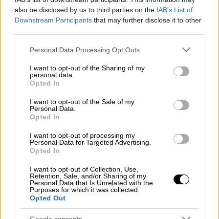
και ταυτόχρονα παράνομη συμπεριφορά
also be disclosed by us to third parties on the
IAB’s List of
ορισμένων υπαλλήλων».
Downstream Participants
that may further disclose it to other
third parties.
Το modus operandi των επιτήδειων
Please note that this website/app uses one or more Google
Personal Data Processing Opt Outs
services and may gather and store information including but
Η επιστολή
δεν έμεινε σε αόριστες
not limited to your visit or usage behaviour. You may click to
I want to opt-out of the Sharing of my
καταγγελίες
, αλλά περιέγραψε με
personal data.
grant or deny consent to Google and its third-party tags to
Opted In
ανατριχιαστική ακρίβεια τη
μεθοδολογία
της
use your data for below specified purposes in below Google
consent section.
εγκληματικής οργάνωσης.
I want to opt-out of the Sale of my
Personal Data.
Opted In
Σύμφωνα με τους καταγγέλλοντες,
«μαϊμού»
κτηνοτρόφοι
έβαζαν στην τσέπη
I want to opt-out of processing my
Personal Data for Targeted Advertising.
εκατομμύρια ευρώ κάθε χρόνο
, απομυζώντας
Opted In
τα ευρωπαϊκά κονδύλια που προορίζονταν
I want to opt-out of Collection, Use,
για τους νόμιμους δικαιούχους. Το κόλπο
Retention, Sale, and/or Sharing of my
Personal Data that Is Unrelated with the
ήταν καλοστημένο: Η ομάδα
εντόπιζε
Purposes for which it was collected.
μεγάλες ανεκμετάλλευτες εκτάσεις του
Opted Out
δημοσίου
. Στη συνέχεια,
έβαζαν
Google consents