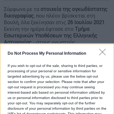
Σύμφωνα με τα
στοιχεία της ογκωδέστατης
δικογραφίας
, που πλέον βρίσκεται στη
Βουλή, όλα ξεκίνησαν στις
26 Ιουλίου 2021
.
Εκείνη την ημέρα έφτασε στο
Τμήμα
Εσωτερικών Υποθέσεων της Ελληνικής
Αστυνομίας
- στους γνωστούς
«Αδιάφθορους» - ένα άκρως εμπιστευτικό
Do Not Process My Personal Information
έγγραφο. Ήταν μια επιστολή γραμμένη από
υπαλλήλους του ΟΠΕΚΕΠΕ, οι οποίοι
If you wish to opt-out of the sale, sharing to third parties, or
αποφάσισαν να σπάσουν τη σιωπή τους
processing of your personal or sensitive information for
βλέποντας το... όργιο των παράνομων
targeted advertising by us, please use the below opt-out
επιδοτήσεων.
section to confirm your selection. Please note that after your
opt-out request is processed you may continue seeing
Όπως εξήγησαν, είχαν γίνει
αποδέκτες
interest-based ads based on personal information utilized by
us or personal information disclosed to third parties prior to
αμέτρητων παραπόνων
από πραγματικούς
your opt-out. You may separately opt-out of the further
αγρότες και κτηνοτρόφους, των οποίων
disclosure of your personal information by third parties on the
«έχει καταστραφεί η ζωή με την
απάνθρωπη
IAB’s list of downstream participants. This information may