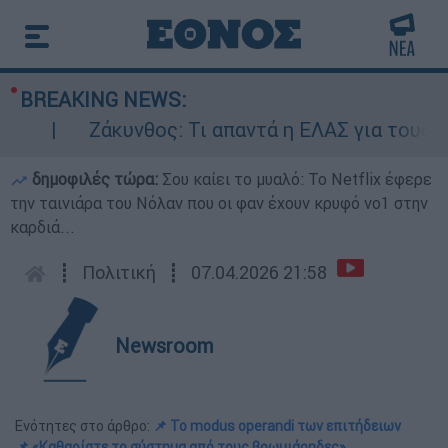
BREAKING NEWS:
Ζάκυνθος: Τι απαντά η ΕΛΑΣ για τους 8 βι
δημοφιλές τώρα:
Σου καίει το μυαλό: Το Netflix έφερε
την ταινιάρα του Νόλαν που οι φαν έχουν κρυφό νο1 στην
καρδιά...
┋
Πολιτική
┋
07.04.2026 21:58
Newsroom
Ενότητες στο άρθρο:
📌 Το modus operandi των επιτήδειων
📌 «Καθαρίστε το σύστημα από τους βρωμιάρηδες»