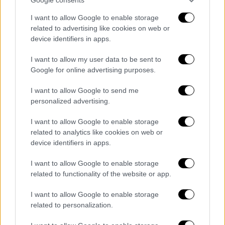
«αχυρανθρώπους» και δικούς τους
ανθρώπους
να δηλώνουν αυτές τις εκτάσεις
I want to allow Google to enable storage
related to advertising like cookies on web or
στις
φορολογικές τους δηλώσεις
ως
device identifiers in apps.
ιδιόκτητες.
I want to allow my user data to be sent to
Ακολούθως,
κατέθεταν πλαστά έγγραφα
Google for online advertising purposes.
υποστηρίζοντας πως
δήθεν εκτρέφουν ζώα
στις συγκεκριμένες εκτάσεις, προκειμένου
I want to allow Google to send me
personalized advertising.
να εισπράξουν τις παχυλές επιδοτήσεις,
χωρίς οι ίδιοι να γνωρίζουν καν πού
I want to allow Google to enable storage
βρίσκονται
τα χωράφια.
related to analytics like cookies on web or
device identifiers in apps.
I want to allow Google to enable storage
related to functionality of the website or app.
I want to allow Google to enable storage
related to personalization.
video