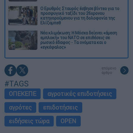
Ο Ερυθρός Σταυρός έσβησε βίντεο για το
προσφυγικό ταξίδι του 26χρονου
κατηγορούμενου για τη δολοφονία της
Ελίζαμπεθ
Νέα κλιμάκωση: Η Μόσχα δείχνει «άμεση
εμπλοκή» του ΝΑΤΟ σε επιθέσεις σε
ρωσικό έδαφος - Τα ονόματα και ο
«εγκέφαλος»
επόμενο
άρθρο
#TAGS
ΟΠΕΚΕΠΕ
αγροτικές επιδοτήσεις
αγρότες
επιδοτήσεις
ειδήσεις τώρα
OPEN