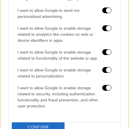
Βουλευτής:
Αυτός ήταν τα θέματα με τα
I want to allow Google to send me
personalized advertising.
γάλατα. Δεν τον αφήσαμε να κάνει
τροποποιητική με αποτέλεσμα, ενώ
I want to allow Google to enable storage
μπορεί, ενώ πρέπει να πάρει λεφτά, να
related to analytics like cookies on web or
μην τον αφήνουμε να πάρει λεφτά.
device identifiers in apps.
Πρόεδρος ΟΠΕΚΕΠΕ:
Κανονικά οι
I want to allow Google to enable storage
διοικητικές πράξεις, άρα οι
related to functionality of the website or app.
τροποποιήσεις είναι δική μας
I want to allow Google to enable storage
εφεύρεση. Δεν τον άφηνε το σύστημα,
related to personalization.
αλλά αυτό, για αυτό σου εξήγησα πριν,
επειδή μας έδωσε τη δυνατότητα, μόνο
I want to allow Google to enable storage
μία που να φαίνεται προφανές λάθος και
related to security, including authentication
functionality and fraud prevention, and other
ελέγχεται πλέον το σύστημα, δεν ήταν
user protection.
χειρόγραφα, όπως πριν που μας τα
φέρνατε, τα αλλάζαμε και το βάζαμε
στην άκρη και το κρύβαμε.
CONFIRM