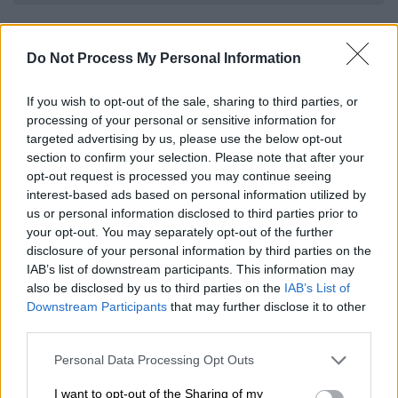
Ιδιαίτερα αποκαλυπτικοί είναι,
χαρακτηριστικά, οι
διάλογοι του 2021
Do Not Process My Personal Information
ανάμεσα σε
διευθυντή πολιτικού γραφείου
βουλευτή και τον πρόεδρο του ΟΠΕΚΕΠΕ
, οι
If you wish to opt-out of the sale, sharing to third parties, or
processing of your personal or sensitive information for
οποίοι καταγράφονται στην αρχική
targeted advertising by us, please use the below opt-out
δικογραφία.
section to confirm your selection. Please note that after your
opt-out request is processed you may continue seeing
Διευθυντής:
Μπορείς να πεις στον δικό
interest-based ads based on personal information utilized by
μας να μας βγάλει μια λίστα δικαιούχων
us or personal information disclosed to third parties prior to
για κλημεντίνες στην …;
your opt-out. You may separately opt-out of the further
disclosure of your personal information by third parties on the
Πρόεδρος ΟΠΕΚΕΠΕ:
ΟΣΔΕ κλημεντίνης;
IAB’s list of downstream participants. This information may
Διευθυντής:
Ναι. Πόσοι είναι, τι ποσά,
also be disclosed by us to third parties on the
IAB’s List of
αν γίνεται και ανά περιοχή ή και ονόματα
Downstream Participants
that may further disclose it to other
(…) Να δούμε αν είναι 2–2,5
third parties.
εκατομμύρια, μήπως τα κόψουμε από
Please note that this website/app uses one or more Google
Personal Data Processing Opt Outs
αλλού και τα δώσουμε στους δικούς μας
services and may gather and store information including but
λόγω COVID.
not limited to your visit or usage behaviour. You may click to
I want to opt-out of the Sharing of my