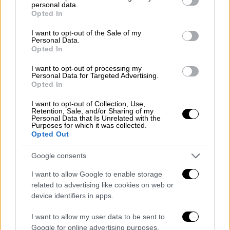
personal data.
grant or deny consent to Google and its third-party tags to
Πρόεδρος ΟΠΕΚΕΠΕ:
Εντάξει. Στείλ' το
Opted In
use your data for below specified purposes in below Google
να σου έρθει στο e-mail (…) Για το άλλο
consent section.
I want to opt-out of the Sale of my
που μου είπες, δεν είναι μόνο θέμα
Personal Data.
Opted In
ελεγκτών. Πρέπει να δώσουν report.
Διευθυντής:
Μπορούμε να το πάμε πιο
I want to opt-out of processing my
Personal Data for Targeted Advertising.
πίσω χρονικά;
Opted In
Πρόεδρος ΟΠΕΚΕΠΕ:
Όσο μπορώ θα το
πάω, αλλά οι πληρωμές εξαρτώνται από
I want to opt-out of Collection, Use,
Retention, Sale, and/or Sharing of my
αυτούς τους ελέγχους. Δεν μπορεί να
Personal Data that Is Unrelated with the
Purposes for which it was collected.
πάει στο τέλος του έτους.
Opted Out
«Πρέπει να πάρει τα λεφτά»
Google consents
Όπως αποκαλύπτει η
συνομιλία άλλου
I want to allow Google to enable storage
related to advertising like cookies on web or
βουλευτή
, ζητούσαν ακόμα και
παρεμβάσεις
device identifiers in apps.
στο ψηφιακό σύστημα
προκειμένου να
αλλάξουν τα δηλωθέντα στοιχεία
I want to allow my user data to be sent to
παραγωγών
.
Google for online advertising purposes.