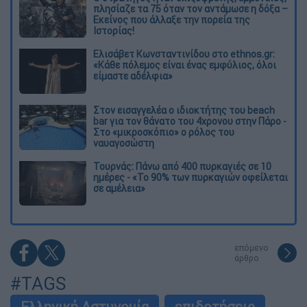
πλησίαζε τα 75 όταν τον αντάμωσε η δόξα –
Εκείνος που άλλαξε την πορεία της
Ιστορίας!
Ελισάβετ Κωνσταντινίδου στο ethnos.gr:
«Κάθε πόλεμος είναι ένας εμφύλιος, όλοι
είμαστε αδέλφια»
Στον εισαγγελέα ο ιδιοκτήτης του beach
bar για τον θάνατο του 4χρονου στην Πάρο -
Στο «μικροσκόπιο» ο ρόλος του
ναυαγοσώστη
Τουρνάς: Πάνω από 400 πυρκαγιές σε 10
ημέρες - «Το 90% των πυρκαγιών οφείλεται
σε αμέλεια»
επόμενο
άρθρο
#TAGS
Ελληνική Αστυνομία
επιδοτήσεις