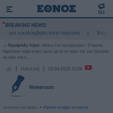
BREAKING NEWS:
κε η κολύμβηση στην περιοχή
Χανιά: 24χ
δημοφιλές τώρα:
«Θέλω τον πατέρα μου»: 27χρονη
παρέσυρε νύφη λίγες ώρες μετά το γάμο της και ζητούσε
να πάει σπίτι...
┋
Πολιτική
┋
03.04.2026 22:06
Newsroom
Ενότητες στο άρθρο:
📌 «Πρέπει να πάρει τα λεφτά»