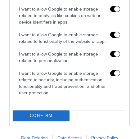
I want to allow Google to enable storage
related to analytics like cookies on web or
device identifiers in apps.
I want to allow Google to enable storage
related to functionality of the website or app.
I want to allow Google to enable storage
related to personalization.
Χειριστές ραντάρ της ελληνικής πολεμικής αεροπορίας
I want to allow Google to enable storage
παρακολουθούν οθόνες σε μια βάση πυραύλων Patriot στην
αεροπορική βάση Τατόι (AP)
related to security, including authentication
functionality and fraud prevention, and other
user protection.
Άγκυρα για Patriot στην Κάρπαθο:
«Παράνομη η ενέργεια της Ελλάδας»
CONFIRM
Λίγο νωρίτερα, για
«παράνομη ενέργεια» της
Ελλάδας
, έκανε λόγο η
Τουρκία
για τους
Patriot
στην Κάρπαθο καθώς, όπως
Data Deletion
Data Access
Privacy Policy