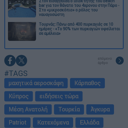
Στον εισαγγελέα ο ιδιοκτήτης του beach
bar για τον θάνατο του 4χρονου στην Πάρο -
Στο «μικροσκόπιο» ο ρόλος του
ναυαγοσώστη
Τουρνάς: Πάνω από 400 πυρκαγιές σε 10
ημέρες - «Το 90% των πυρκαγιών οφείλεται
σε αμέλεια»
επόμενο
άρθρο
#TAGS
μαχητικά αεροσκάφη
Κάρπαθος
Κύπρος
ειδήσεις τώρα
Μέση Ανατολή
Τουρκία
Άγκυρα
Patriot
Κατεχόμενα
Ελλάδα