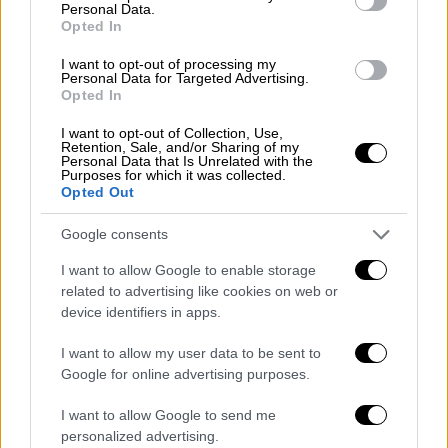
Personal Data.
μονομερείς αιτιάσεις περί
Opted In
αποστρατιωτικοποίησης των νησιών του
I want to opt-out of processing my
Αιγαίου είναι ανυπόστατες και έχουν
Personal Data for Targeted Advertising.
απορριφθεί επανειλημμένως. Το καθεστώς
Opted In
των ελληνικών νησιών του Ανατολικού
I want to opt-out of Collection, Use,
Αιγαίου διέπεται από τη
Συνθήκη της
Retention, Sale, and/or Sharing of my
Personal Data that Is Unrelated with the
Λωζάννης του 1923, τη Σύμβαση του Μοντρέ
Purposes for which it was collected.
Opted Out
του 1936 και τη Συνθήκη των Παρισίων του
1947,
στην οποία η Τουρκία δεν είναι καν
Google consents
συμβαλλόμενο μέρος. Οι συνθήκες αυτές,
I want to allow Google to enable storage
όπως υπογραμμίστηκε, δεν αφήνουν καμία
related to advertising like cookies on web or
αμφιβολία για το καθεστώς των νησιών, ενώ
device identifiers in apps.
η αμυντική διάταξη της Ελλάδας είναι
αδιαπραγμάτευτη, ιδίως σε μια περίοδο
I want to allow my user data to be sent to
Google for online advertising purposes.
αυξημένης αστάθειας στην ευρύτερη
περιοχή.
I want to allow Google to send me
personalized advertising.