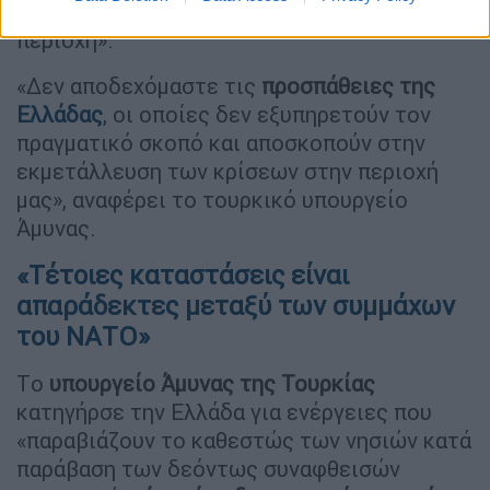
δήλωσε,
«εκμεταλλεύεται την κρίση στην
περιοχή».
«Δεν αποδεχόμαστε τις
προσπάθειες της
Ελλάδας
, οι οποίες δεν εξυπηρετούν τον
πραγματικό σκοπό και αποσκοπούν στην
εκμετάλλευση των κρίσεων στην περιοχή
μας», αναφέρει το τουρκικό υπουργείο
Άμυνας.
«Τέτοιες καταστάσεις είναι
απαράδεκτες μεταξύ των συμμάχων
του ΝΑΤΟ»
Tο
υπουργείο Άμυνας της Τουρκίας
κατηγήρσε την Ελλάδα για ενέργειες που
«παραβιάζουν το καθεστώς των νησιών κατά
παράβαση των δεόντως συναφθεισών