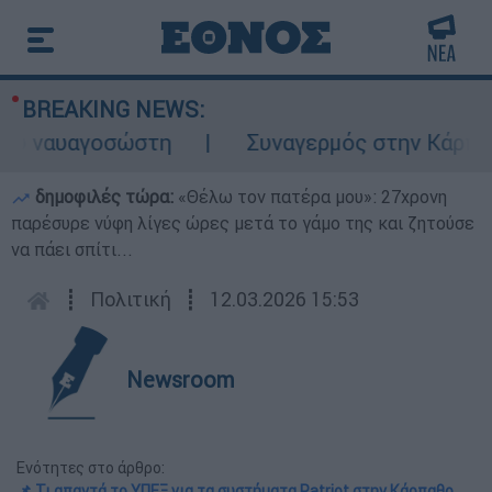
BREAKING NEWS:
ναυαγοσώστη
Συναγερμός στην Κάρπαθο: Βρ
δημοφιλές τώρα:
«Θέλω τον πατέρα μου»: 27χρονη
παρέσυρε νύφη λίγες ώρες μετά το γάμο της και ζητούσε
να πάει σπίτι...
┋
Πολιτική
┋
12.03.2026 15:53
Newsroom
Ενότητες στο άρθρο:
📌 Τι απαντά το ΥΠΕΞ για τα συστήματα Patriot στην Κάρπαθο