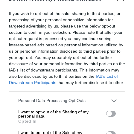
If you wish to opt-out of the sale, sharing to third parties, or
processing of your personal or sensitive information for
targeted advertising by us, please use the below opt-out
section to confirm your selection. Please note that after your
opt-out request is processed you may continue seeing
Αξιωματικοί της Ελληνικής Πολεμικής Αεροπορίας
interest-based ads based on personal information utilized by
στέκονται μπροστά από έναν εκτοξευτή πυραύλων Patriot
us or personal information disclosed to third parties prior to
στην αεροπορική βάση Τατόι (AP)
your opt-out. You may separately opt-out of the further
disclosure of your personal information by third parties on the
Τι απαντά το ΥΠΕΞ για τα συστήματα
IAB’s list of downstream participants. This information may
also be disclosed by us to third parties on the
IAB’s List of
Patriot στην Κάρπαθο
Downstream Participants
that may further disclose it to other
third parties.
Το υπουργείο Εξωτερικών, σε ό,τι αφορά τη
νέα τουρκική ανακοίνωση για συστήματα
Please note that this website/app uses one or more Google
Personal Data Processing Opt Outs
services and may gather and store information including but
Patriot
στην Κάρπαθο
, επισήμανε ότι η
not limited to your visit or usage behaviour. You may click to
I want to opt-out of the Sharing of my
απάντηση της Αθήνας
έχει ήδη δοθεί και
personal data.
grant or deny consent to Google and its third-party tags to
Opted In
παραμένει η ίδια
. Όπως ανέφερε η
use your data for below specified purposes in below Google
εκπρόσωπος του ΥΠ.ΕΞ.,
Λάνα Ζωχιού
, οι
consent section.
I want to opt-out of the Sale of my