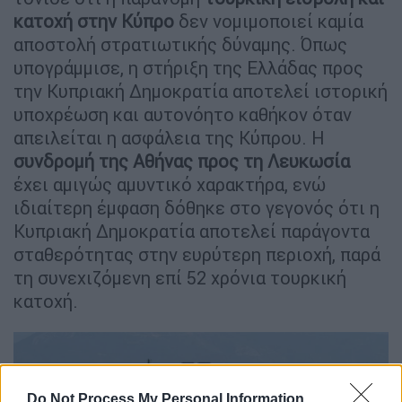
κατοχή στην Κύπρο
δεν νομιμοποιεί καμία
αποστολή στρατιωτικής δύναμης. Όπως
υπογράμμισε, η στήριξη της Ελλάδας προς
την Κυπριακή Δημοκρατία αποτελεί ιστορική
υποχρέωση και αυτονόητο καθήκον όταν
απειλείται η ασφάλεια της Κύπρου. Η
συνδρομή της Αθήνας προς τη Λευκωσία
έχει αμιγώς αμυντικό χαρακτήρα, ενώ
ιδιαίτερη έμφαση δόθηκε στο γεγονός ότι η
Κυπριακή Δημοκρατία αποτελεί παράγοντα
σταθερότητας στην ευρύτερη περιοχή, παρά
τη συνεχιζόμενη επί 52 χρόνια τουρκική
κατοχή.
Do Not Process My Personal Information