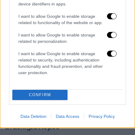
device identifiers in apps.
Analysis
στο ερώτημα αν προτιμούν
ολοκλήρωση της τετραετίας ή πρόωρες
I want to allow Google to enable storage
εκλογές, το 49% θέλει «να πάμε σε πρόωρες
related to functionality of the website or app.
εκλογές», ενώ το 48% ζητά «εξάντληση της
I want to allow Google to enable storage
τετραετίας».
related to personalization.
Στην ίδια έρευνα,
το 63% δηλώνει ότι θέλει
I want to allow Google to enable storage
«πολιτική αλλαγή»
, ενώ το 36% ζητά
related to security, including authentication
«πολιτική σταθερότητα». Και μπορεί η
functionality and fraud prevention, and other
user protection.
πλειοψηφία να θέλει πολιτική αλλαγή, αλλά
στην κυβέρνηση δεν περνά απαρατήρητο
πως ένα 36% ζητά «πολιτική σταθερότητα»
CONFIRM
και σε αυτό το κοινό θα επιχειρήσουν να
μιλήσουν το επόμενο διάστημα.
Data Deletion
Data Access
Privacy Policy
«Φρένο» στα σενάρια
ανασχηματισμού