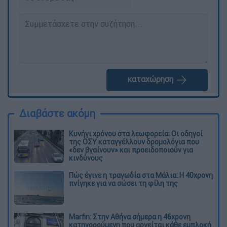
καταχώρηση
Διαβάστε ακόμη
Κυνήγι χρόνου στα λεωφορεία: Οι οδηγοί
της ΟΣΥ καταγγέλλουν δρομολόγια που
«δεν βγαίνουν» και προειδοποιούν για
κινδύνους
Πώς έγινε η τραγωδία στα Μάλια: Η 40χρονη
πνίγηκε για να σώσει τη φίλη της
Marfin: Στην Αθήνα σήμερα η 46χρονη
κατηγορούμενη που αρνείται κάθε εμπλοκή