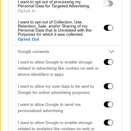
I want to opt-out of processing my
κάλπες, ασκώντας παράλληλα κριτική στην
Personal Data for Targeted Advertising.
Opted In
αντιπολίτευση πως δεν καταθέτει αξιόπιστη
εναλλακτική πρόταση.
I want to opt-out of Collection, Use,
Retention, Sale, and/or Sharing of my
Personal Data that Is Unrelated with the
«Η αντιπολίτευση έχει πρόβλημα αυτή τη
Purposes for which it was collected.
Opted Out
στιγμή
διακυβερνησιμότητας
. Η χώρα έχει
σταθερή κυβέρνηση και αποτελεί εξαίρεση
Google consents
στην Ευρώπη. Έχει μία κυβέρνηση με άνετη
I want to allow Google to enable storage
κοινοβουλευτική πλειοψηφία, με ισχυρή
related to advertising like cookies on web or
λαϊκή εντολή, μέχρι την άνοιξη του 2027»
device identifiers in apps.
υπογράμμισε ο πρωθυπουργός, σε πρόσφατη
συνέντευξή του.
I want to allow my user data to be sent to
Google for online advertising purposes.
Στο Μαξίμου διαβάζουν με προσοχή τα
I want to allow Google to send me
ευρήματα των μετρήσεων, αν και γνωρίζουν
personalized advertising.
πώς οι δημοσκοπήσεις αποτελούν μια
φωτογραφία της στιγμής. Όσον αφορά στην
I want to allow Google to enable storage
επόμενη ημέρα σύμφωνα με την
Metron
related to analytics like cookies on web or