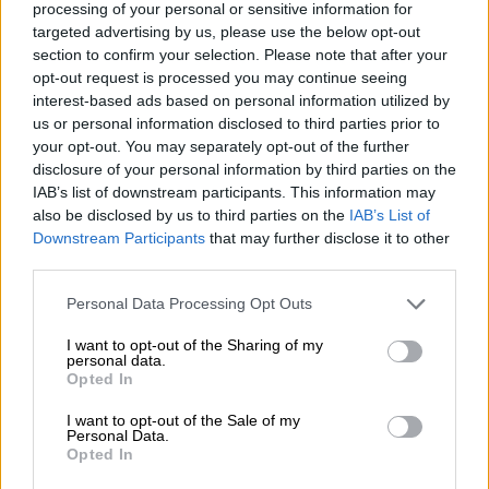
processing of your personal or sensitive information for
μάχη θα δοθεί στο πεδίο της οικονομίας.
targeted advertising by us, please use the below opt-out
Όσον αφορά την πολυσυζητημένη
section to confirm your selection. Please note that after your
τροπολογία για τον Άγνωστο Στρατιώτη, με
opt-out request is processed you may continue seeing
βάση την οποία δεν θα επιτρέπονται στο
interest-based ads based on personal information utilized by
us or personal information disclosed to third parties prior to
μέλλον εκδηλώσεις διαμαρτυρίας στον χώρο
your opt-out. You may separately opt-out of the further
του Μνημείου, οι πολίτες εμφανίζονται
disclosure of your personal information by third parties on the
διχασμένοι. Ειδικότερα το 46% δηλώνει ότι
IAB’s list of downstream participants. This information may
«σίγουρα/ μάλλον» συμφωνεί, ενώ το 44%
also be disclosed by us to third parties on the
IAB’s List of
Downstream Participants
that may further disclose it to other
λέει πως «μάλλον/ σίγουρα» διαφωνεί.
third parties.
Γιατί προτάσσει το αφήγημα
Please note that this website/app uses one or more Google
Personal Data Processing Opt Outs
σταθερότητας η κυβέρνηση
services and may gather and store information including but
not limited to your visit or usage behaviour. You may click to
I want to opt-out of the Sharing of my
personal data.
Επιμένει στο αφήγημα της σταθερότητας η
grant or deny consent to Google and its third-party tags to
Opted In
use your data for below specified purposes in below Google
κυβέρνηση,
επιδιώκοντας να συσφίξει τις
consent section.
I want to opt-out of the Sale of my
σχέσεις της με ένα κοινό που δεν θέλει
Personal Data.
περιπέτειες. Με ανάλογη στρατηγική θέλουν
Opted In
οι «
γαλάζιοι
» να πάνε μέχρι τις επόμενες