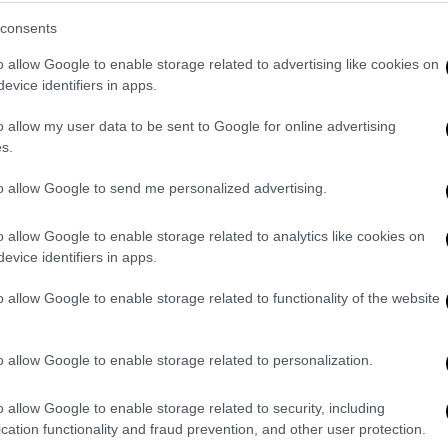
επειδή έχουν ελλείμματα, να αυξήσουν τους
consents
 Ελλάδα μπορεί να παράγει όχι απλά
o allow Google to enable storage related to advertising like cookies on
νάσματα. Έτσι, όπως τόνισε,
υπάρχει η
evice identifiers in apps.
 για αυξήσεις δαπανών σε κρίσιμους τομείς
o allow my user data to be sent to Google for online advertising
s.
 σειρά θετικών στοιχείων από το πεδίο της
ωρίζουν πως η ακρίβεια «ροκανίζει» το
to allow Google to send me personalized advertising.
ίσιο αυτό στόχος είναι με μια σειρά μέτρων
o allow Google to enable storage related to analytics like cookies on
της ΔΕΘ οι πολίτες να δουν να ενισχύονται
evice identifiers in apps.
οί.
o allow Google to enable storage related to functionality of the website
λαφρύνσεις
προσοχή στρέφεται στο
πακέτο της ΔΕΘ
, που
o allow Google to enable storage related to personalization.
οποιηθούν οι τελευταίες λεπτομέρειες. Ο
λαμβάνει αλλαγές στη φορολογική κλίμακα,
o allow Google to enable storage related to security, including
cation functionality and fraud prevention, and other user protection.
αία εισοδήματα και στις οικογένειες με