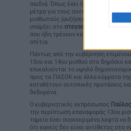
παιδιά. Όπως έχει ήδη γράψει το
ethn
μέτρα για τους συνταξιούχους (π.χ.
μισθωτούς (αυξήσεις σε μισθούς, μεί
υπάρξει στο
στεγαστικό με νέα πρόγ
που ήδη τρέχουν καθώς και περαιτέρω
σπίτια.
Πάντως από την κυβέρνηση επιμένουν
13ου και 14ου μισθού στο δημόσιο κα
επικαλούνται το υψηλό δημοσιονομι
προς το ΠΑΣΟΚ και άλλα κόμματα της
καταθέτουν ουτοπικές προτάσεις κα
δεδομένα.
Ο κυβερνητικός εκπρόσωπος
Παύλος
την περίπτωση επαναφοράς 13ου μισθ
ταμείο έχει συγκεκριμένα λεφτά να 
ότι κανείς δεν είναι αντίθετος στο ν