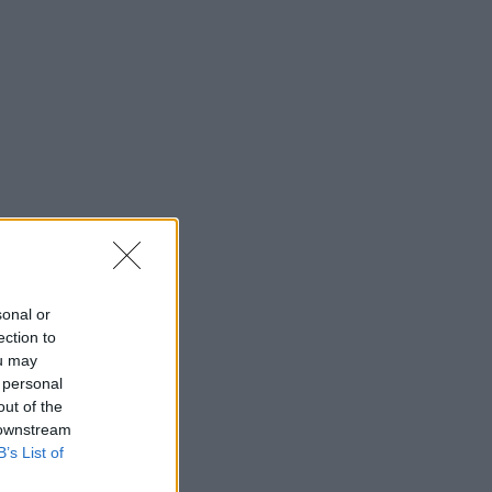
sonal or
ection to
ou may
 personal
out of the
 downstream
B’s List of