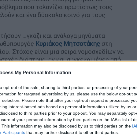
 πρόβλημα που ταλανίζει πρωτίστως τους
λούν και ένα δύσκολο κοινό για τους
τήσουν …γκάζι και ανάλογα μηνύματα
πρωθυπουργός
Κυριάκος Μητσοτάκης
στη
ου. Στόχος είναι μια σειρά νομοσχεδίων να
οσεχές διάστημα, αν και συγκεκριμένες από
ούν ήδη αντιδράσεις από την
ocess My Personal Information
περιλαμβάνονται στο εργασιακό νομοσχέδιο
ση).
to opt-out of the sale, sharing to third parties, or processing of your per
formation for targeted advertising by us, please use the below opt-out s
r selection. Please note that after your opt-out request is processed y
eing interest-based ads based on personal information utilized by us or
disclosed to third parties prior to your opt-out. You may separately opt-
losure of your personal information by third parties on the IAB’s list of
υς 120 εκατ. ευρώ η ανάπλαση της
. This information may also be disclosed by us to third parties on the
IA
πισκευαστεί το Βελλίδειο
Participants
that may further disclose it to other third parties.