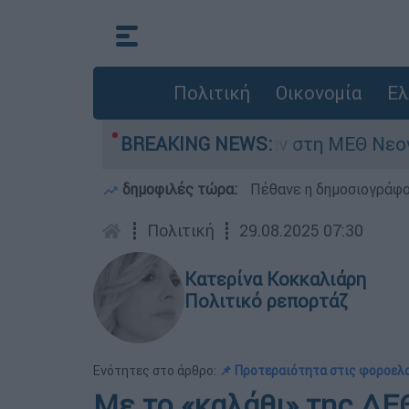
Πολιτική
Οικονομία
Ελ
 ημερών - Νοσηλευόταν στη ΜΕΘ Νεογνών
BREAKING NEWS:
δημοφιλές τώρα:
Πέθανε η δημοσιογράφο
┋
Πολιτική
┋
29.08.2025 07:30
Κατερίνα Κοκκαλιάρη
Πολιτικό ρεπορτάζ
Ενότητες στο άρθρο:
📌 Προτεραιότητα στις φοροελ
Με το «καλάθι» της ΔΕ