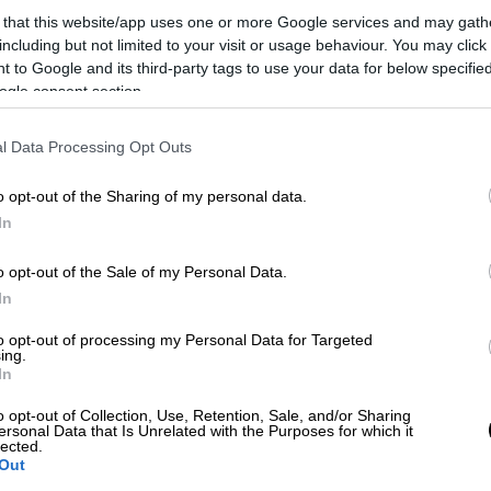
 that this website/app uses one or more Google services and may gath
including but not limited to your visit or usage behaviour. You may click 
λονίκης με πράσινο, πάρκινγκ και
 to Google and its third-party tags to use your data for below specifi
ogle consent section.
ασε ο Κυριάκος Μητσοτάκης
l Data Processing Opt Outs
o opt-out of the Sharing of my personal data.
 του υπουργικού συμβουλίου
ο
In
αναμένεται να αναφερθεί εκ νέου στη
γα μηνύματα θα εκπέμψει και από το βήμα
o opt-out of the Sale of my Personal Data.
ης εστίασε στην κατάσταση που βρίσκεται
In
 άλλες ευρωπαϊκές χώρες και τόνισε την
to opt-out of processing my Personal Data for Targeted
ταθερότητας και της δυνατότητας
μιας
ing.
οχωρά απρόσκοπτα στην υλοποίηση του
In
οένα και αυξανόμενη πόλωση και στην
o opt-out of Collection, Use, Retention, Sale, and/or Sharing
ersonal Data that Is Unrelated with the Purposes for which it
lected.
Out
η συγκυρία
όπου άλλες ευρωπαϊκές χώρες,