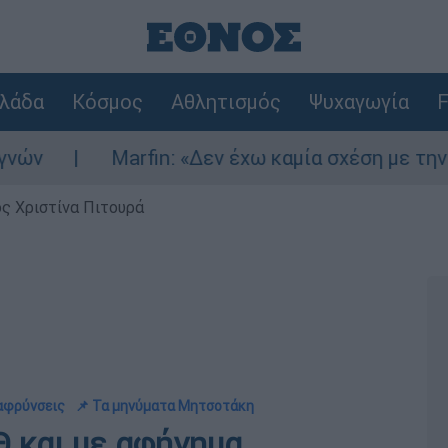
λάδα
Κόσμος
Αθλητισμός
Ψυχαγωγία
F
Marfin: «Δεν έχω καμία σχέση με την επίθεση» 
ς Χριστίνα Πιτουρά
αφρύνσεις
📌 Τα μηνύματα Μητσοτάκη
Θ και με αφήγημα