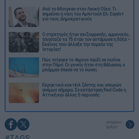
Από το Μίσιγκαν στον Λευκό Οίκο: Τι
σημαίνει η νίκη του Αμπντούλ Ελ-Σαγέντ
για τους Δημοκρατικούς
O στρατηγός ήταν σχιζοφρενής, εμμονικός,
πλησίαζε τα 75 όταν τον αντάμωσε η δόξα –
Εκείνος που άλλαξε την πορεία της
Ιστορίας!
Πώς πνίγηκε το 4χρονο παιδί σε πισίνα
στην Πάρο: Οι γονείς ήταν στη θάλασσα, ο
μπάρμαν έπεσε να το σώσει
Εκρηκτικό κοκτέιλ ζέστης και ισχυρών
ανέμων σήμερα: Σε κατάσταση Red Code η
Αττική και άλλες 5 περιοχές
επόμενο
άρθρο
#TAGS