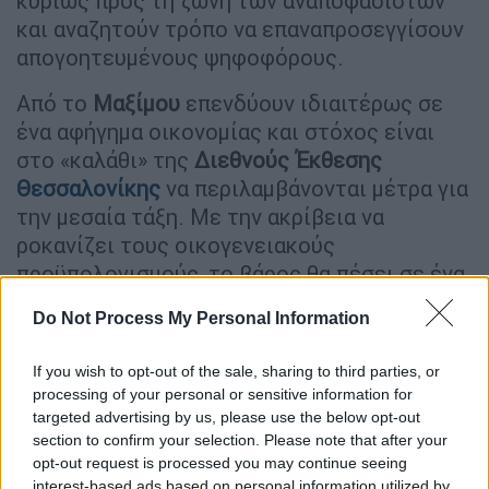
κυρίως προς τη ζώνη των αναποφάσιστων
και αναζητούν τρόπο να επαναπροσεγγίσουν
απογοητευμένους ψηφοφόρους.
Από το
Μαξίμου
επενδύουν ιδιαιτέρως σε
ένα αφήγημα οικονομίας και στόχος είναι
στο «καλάθι» της
Διεθνούς Έκθεσης
Θεσσαλονίκης
να περιλαμβάνονται μέτρα για
την μεσαία τάξη. Με την ακρίβεια να
ροκανίζει τους οικογενειακούς
προϋπολογισμούς, το βάρος θα πέσει σε ένα
πακέτο φοροαπαλλαγών ενώ στοχευμένες
Do Not Process My Personal Information
κινήσεις θα υπάρξουν στο πεδίο των μισθών
και των συντάξεων.
If you wish to opt-out of the sale, sharing to third parties, or
processing of your personal or sensitive information for
Ωστόσο με την κυβέρνηση να βρίσκεται ήδη
targeted advertising by us, please use the below opt-out
στα μισά της δεύτερης τετραετίας- και μετά
section to confirm your selection. Please note that after your
το.. μήνυμα των περσινών ευρωεκλογών - η
opt-out request is processed you may continue seeing
interest-based ads based on personal information utilized by