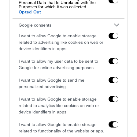
Personal Data that Is Unrelated with the
Μετά από όλες αυτές τις εξελίξεις το κλίμα
Purposes for which it was collected.
Opted Out
στο εσωτερικό της
Κοινοβουλευτικής
Ομάδας
του κυβερνώντος κόμματος δεν
Google consents
είναι και το καλύτερο. Με την
I want to allow Google to enable storage
αντιπολίτευση - μετά από όσα έγιναν στη
related to advertising like cookies on web or
θυελλώδη συνεδρίαση της Βουλής για τον
device identifiers in apps.
ΟΠΕΚΕΠΕ
και την .. επεισοδιακή ψηφοφορία
I want to allow my user data to be sent to
να κατηγορεί την κυβέρνηση πως φοβήθηκε
Google for online advertising purposes.
τους βουλευτές της.
I want to allow Google to send me
Δεδομένο είναι πως το επόμενο διάστημα
personalized advertising.
από το «γαλάζιο» στρατόπεδο θα
επιχειρήσουν μια… φυγή προς τα εμπρός και
I want to allow Google to enable storage
related to analytics like cookies on web or
θέλουν να ανοίξουν τη βεντάλια των
device identifiers in apps.
θεμάτων
. Στόχος είναι να δείξουν πως δεν
υπάρχει μεταρρυθμιστική κόπωση, με το
I want to allow Google to enable storage
βάρος να πέφτει σε δύσκολους τομείς, όπως
related to functionality of the website or app.