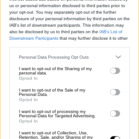
προσέγγιση των αναποφάσιστων
us or personal information disclosed to third parties prior to
ψηφοφόρων δεν θεωρείται πως μπορεί να
your opt-out. You may separately opt-out of the further
γίνει μόνο μέσα από το πακέτο της
ΔΕΘ
. Το
disclosure of your personal information by third parties on the
τοπίο πλέον είναι σύνθετο με τους
IAB’s list of downstream participants. This information may
«
γαλάζιους
» να καλούνται να
also be disclosed by us to third parties on the
IAB’s List of
Downstream Participants
that may further disclose it to other
αντιμετωπίσουν πολλαπλές προκλήσεις σε
third parties.
διαφορετικούς τομείς.
Please note that this website/app uses one or more Google
Personal Data Processing Opt Outs
Η αντιπολίτευση πρόκειται να συνεχίσει το
services and may gather and store information including but
ασφυκτικό πρεσάρισμα για το
σκάνδαλο
του
not limited to your visit or usage behaviour. You may click to
I want to opt-out of the Sharing of my
personal data.
grant or deny consent to Google and its third-party tags to
ΟΠΕΚΕΠΕ
, ενώ μένει να φανεί αν θα
Opted In
use your data for below specified purposes in below Google
προκύψουν και νέα στοιχεία το
επόμενο
consent section.
I want to opt-out of the Sale of my
διάστημα
. Σε αυτή τη χρονική συγκυρία από
Personal Data.
Opted In
την κυβέρνηση επιδιώκουν να επιστραφούν
χρήματα που έχουν καταβληθεί παρανόμως,
I want to opt-out of processing my
Personal Data for Targeted Advertising.
με την προσοχή να στρέφεται κατά
Opted In
προτεραιότητα σε όσους έχουν πάρει τα
μεγαλύτερα ποσά.
I want to opt-out of Collection, Use,
Retention, Sale, and/or Sharing of my