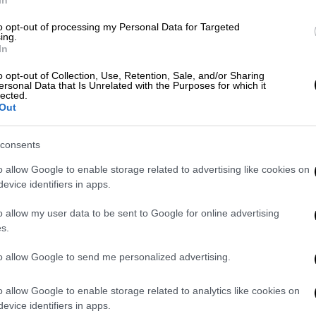
In
to opt-out of processing my Personal Data for Targeted
ing.
ξελίξεις στη Μέση Ανατολή -
In
o opt-out of Collection, Use, Retention, Sale, and/or Sharing
ersonal Data that Is Unrelated with the Purposes for which it
lected.
Out
ι η διαφωνία Σπίρτζη
consents
o allow Google to enable storage related to advertising like cookies on
 του
Παύλου Πολάκη
ο οποίος κατέθεσε
evice identifiers in apps.
οπής Θέσεων για το θέμα της επανάκτησης
ας από το Δημόσιο, αλλά και δημόσιων
o allow my user data to be sent to Google for online advertising
νια και αεροδρόμια. Την πρόταση της
s.
ς Παππάς ο οποίος υποστήριξε ότι το
to allow Google to send me personalized advertising.
ίου στο τραπεζικό σύστημα και όχι κατ’
ς των μετοχών. Συμβιβασμός προέκυψε για
o allow Google to enable storage related to analytics like cookies on
ετική θέση εξέφρασε ο
Παύλος
Πολάκης
και
evice identifiers in apps.