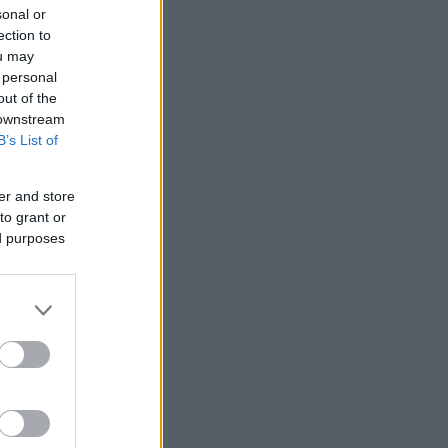
sonal or
ection to
ou may
 personal
out of the
 downstream
B’s List of
er and store
to grant or
ed purposes