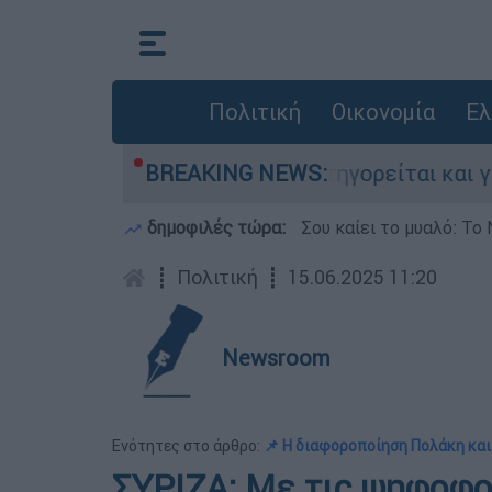
Πολιτική
Οικονομία
Ελ
ονίες στην Ελλάδα - Κατηγορείται και για την 
BREAKING NEWS:
δημοφιλές τώρα:
Σου καίει το μυαλό: Το 
┋
Πολιτική
┋
15.06.2025 11:20
Newsroom
Ενότητες στο άρθρο:
📌 Η διαφοροποίηση Πολάκη και
ΣΥΡΙΖΑ: Με τις ψηφοφορ