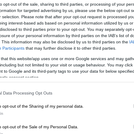
to opt-out of the sale, sharing to third parties, or processing of your per
formation for targeted advertising by us, please use the below opt-out s
r selection. Please note that after your opt-out request is processed y
eing interest-based ads based on personal information utilized by us or
disclosed to third parties prior to your opt-out. You may separately opt-
losure of your personal information by third parties on the IAB’s list of
. This information may also be disclosed by us to third parties on the
IA
Participants
that may further disclose it to other third parties.
 that this website/app uses one or more Google services and may gath
including but not limited to your visit or usage behaviour. You may click 
 to Google and its third-party tags to use your data for below specifi
ogle consent section.
 το ΕΘΝΟΣ στη Google
l Data Processing Opt Outs
ων θέσεων και για το νέο καταστατικό και
o opt-out of the Sharing of my personal data.
μματος Σωκράτη Φάμελλου, ολοκληρώνονται
In
υ 5ου Συνεδρίου του
ΣΥΡΙΖΑ-ΠΣ.
o opt-out of the Sale of my Personal Data.