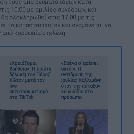
αση τους από ρεύματα ιδεών κατά
τις 10:00 με ομιλίες συνέδρων, και
 θα ολοκληρωθεί στις 17:00 με τις
ι το καταστατικό, αν και αναμένεται να
ς από κορυφαία στελέχη.
«Χρειάζομαι
«Εσένα σ’ αρέσει
βοήθεια»: Η πρώτη
αυτό;»: Η
δήλωση του Πέρεζ
αντίδραση της
Χίλτον μετά τον
Ιουλίας Καλλιμάνη
live
όταν της πέταξαν
αυτοτραυματισμό
λουλούδια στο
στο TikTok
πρόσωπο