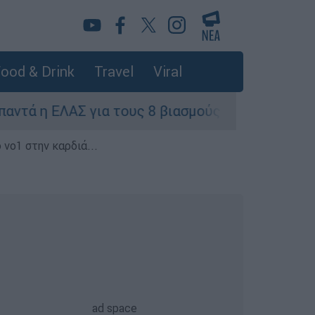
ood & Drink
Travel
Viral
 ΕΛΑΣ για τους 8 βιασμούς τουριστριών - «Μόνο 
 νο1 στην καρδιά...