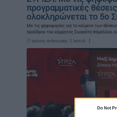
προγραμματικές θέσεις
ολοκληρώνεται το 5ο Σ
Με τις ψηφοφορίες για το κείμενο των θέσεων 
προέδρου του κόμματος Σωκράτη Φάμελλου, ο
🕛 χρόνος ανάγνωσης: 2 λεπτά ┋
Do Not Pr