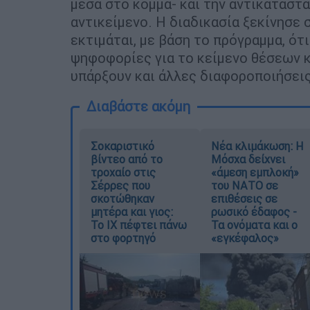
μέσα στο κόμμα- και την αντικατάστ
αντικείμενο. Η διαδικασία ξεκίνησε σ
εκτιμάται, με βάση το πρόγραμμα, ότι
ψηφοφορίες για το κείμενο θέσεων κα
υπάρξουν και άλλες διαφοροποιήσει
Διαβάστε ακόμη
Σοκαριστικό
Νέα κλιμάκωση: Η
βίντεο από το
Μόσχα δείχνει
τροχαίο στις
«άμεση εμπλοκή»
Σέρρες που
του ΝΑΤΟ σε
σκοτώθηκαν
επιθέσεις σε
μητέρα και γιος:
ρωσικό έδαφος -
Το ΙΧ πέφτει πάνω
Τα ονόματα και ο
στο φορτηγό
«εγκέφαλος»