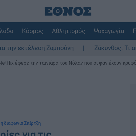
λάδα
Κόσμος
Αθλητισμός
Ψυχαγωγία
F
εκτέλεση Ζαμπούνη
Ζάκυνθος: Τι απαντά η
Netflix έφερε την ταινιάρα του Νόλαν που οι φαν έχουν κρυφό
 η διαφωνία Σπίρτζη
ίες για τις