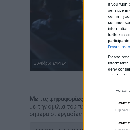
If you wish 
sensitive in
confirm you
continue se
information 
further disc
participants
Downstream 
Please note
Συνέδριο ΣΥΡΙΖΑ
information 
deny consent
in below Go
Προσθέστε
Persona
Με τις ψηφοφορίες
για το κείμενο τ
I want t
με την ομιλία του προέδρου του κό
Opted 
σήμερα οι εργασίες του τετραήμερο
I want t