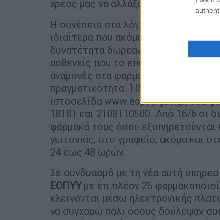
χρέος μας να αλλάξουμε τα δεδομένα
authenti
Η συνέπεια στα λόγια και στα έργα εί
ιδιαίτερα που ακόμα μία δέσμευσή μ
δυνατότητα δωρεάν κατ’ οίκον διαν
ασθενείς που το επιθυμούν, ώστε να
αναμονές στα φαρμακεία του
ΕΟΠΥΥ
πραγματικότητα. Ήδη από την Πέμπτ
ιστοσελίδα www.eopyy.gov.gr, στα φ
18181 και 2108110500. Από 16/6 οι δ
φάρμακά τους όπου εξυπηρετούνται κ
γειτονιάς, στο γραφείο, ακόμα και σ
24 έως 48 ωρών.
Σε συνδυασμό με τη νέα αυτή υπηρεσί
ΕΟΠΥΥ
με επιπλέον 25 φαρμακοποιού
κλείνονται μέσω ηλεκτρονικής πλατφ
να συγχαρώ πάλι όσους δούλεψαν συ