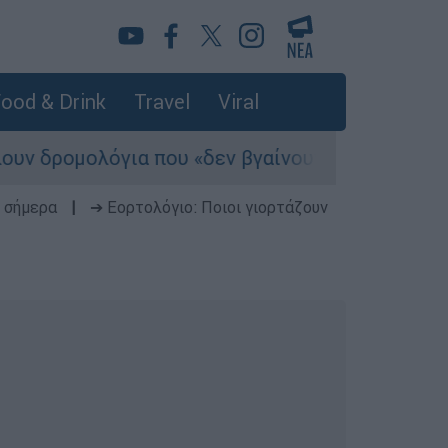
ood & Drink
Travel
Viral
για που «δεν βγαίνουν» και προειδοποιούν για
 σήμερα
|
➔ Εορτολόγιο: Ποιοι γιορτάζουν