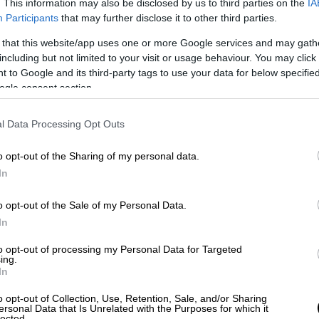
. This information may also be disclosed by us to third parties on the
IA
Participants
that may further disclose it to other third parties.
ίται αυτοσυγκράτηση και ψυχραιμία. Είχα
 that this website/app uses one or more Google services and may gath
 θέσεις μας στον
Ισραηλινό
ομόλογό μου, κ.
including but not limited to your visit or usage behaviour. You may click 
ια τηλεφωνικής μας επικοινωνίας. Τόνισα
 to Google and its third-party tags to use your data for below specifi
πυρηνικό οπλοστάσιο. Η λύση, ωστόσο, δεν
ogle consent section.
πογράμμισα εμφατικά την ανάγκη για άμεση
ση όλων των ομήρων και την απρόσκοπτη
l Data Processing Opt Outs
Ελλάδα
παραμένει σε εγρήγορση για τους
ν περιοχή. Θα συνεχίσουμε να εργαζόμαστε
o opt-out of the Sharing of my personal data.
In
ος της ειρήνης, της ασφάλειας και της
o opt-out of the Sale of my Personal Data.
θέμα για σήμερα είναι η ψήφιση του νέου
In
ει έμφαση στην πρόληψη και την αλλαγή
to opt-out of processing my Personal Data for Targeted
αι στη
Βουλή
: δεν μπορούμε να
ing.
In
 το χάος στους δρόμους που κόβουν
ρώπων και διαλύουν οικογένειες. Ο νέος
o opt-out of Collection, Use, Retention, Sale, and/or Sharing
ersonal Data that Is Unrelated with the Purposes for which it
ς για τις πιο συχνές και πιο επικίνδυνες
lected.