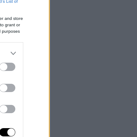
B’s List of
er and store
to grant or
ed purposes