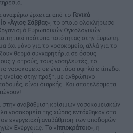
πηρεσία.
να αναφέρω έρχεται από το
Γενικό
ίο
«
Άγιος Σάββας
», το οποίο ολοκλήρωσε
ν Οργανισμό Ευρωπαϊκών Ογκολογικών
απαιτητικά πρότυπα ποιότητας στην Ευρώπη.
α όχι μόνο για το νοσοκομείο, αλλά για το
ίζουν θερμά συγχαρητήρια σε όσους
στους γιατρούς, τους νοσηλευτές, το
το νοσοκομείο σε ένα τόσο υψηλό επίπεδο.
ς υγείας στην πράξη, με ανθρώπινο
ποδομές, είναι διαρκής. Και αποτελέσματα
αιώνουν!
ι στην αναβάθμιση κρίσιμων νοσοκομειακών
άλα νοσοκομεία της χώρας εντάχθηκαν στο
 σε ενεργειακή αναβάθμιση των υποδομών
γών Ενέργειας. Το «
Ιπποκράτειο
», η