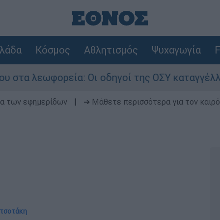
λάδα
Κόσμος
Αθλητισμός
Ψυχαγωγία
F
ορεία: Οι οδηγοί της ΟΣΥ καταγγέλλουν δρομολό
δα των εφημερίδων
|
➔ Μάθετε περισσότερα για τον καιρό
ητσοτάκη