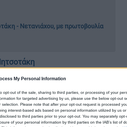
τάκη - Νετανιάχου, με πρωτοβουλία
Μητσοτάκη
ας. Μία ακόμη κρίση σε ένα ήδη βεβαρημένο
ocess My Personal Information
ι πιθανότητες περαιτέρω κλιμάκωσης
υνέπειες για την ασφάλεια και τη
to opt-out of the sale, sharing to third parties, or processing of your per
όσο και σε παγκόσμιο επίπεδο. Οι
formation for targeted advertising by us, please use the below opt-out s
ύν έντονη ανησυχία. Από την πρώτη
r selection. Please note that after your opt-out request is processed y
eing interest-based ads based on personal information utilized by us or
ι στο πλευρό των Ελλήνων πολιτών που
disclosed to third parties prior to your opt-out. You may separately opt-
αρέχοντας κάθε δυνατή συνδρομή.
losure of your personal information by third parties on the IAB’s list of
.