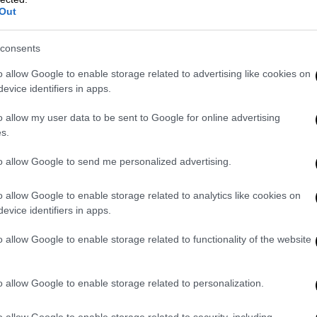
Out
αραβίαση του κόκκινου, συνδυασμός
ρήση κράνους από τους δικυκλιστές, ενώ
consents
οπής. Σύντομα θα θέσουμε σε εφαρμογή και
μα ψηφιακής βεβαίωσης κλήσεων με τη
o allow Google to enable storage related to advertising like cookies on
ι με ποινές ανάλογα με την παράβαση.
evice identifiers in apps.
ά δεν αρκούν. Πρέπει ως πολίτες να
o allow my user data to be sent to Google for online advertising
s.
εί η ασφάλεια στους ελληνικούς δρόμους.
 παράλληλα με όλα αυτά, αυξάνουμε και
to allow Google to send me personalized advertising.
Μαζικής Μεταφοράς
σε
Αθήνα
και
κόμα πολύ σημαντικό: προχωράμε στην
o allow Google to enable storage related to analytics like cookies on
ρό
και του
Τραμ
τα Σάββατα, έτσι ώστε να
evice identifiers in apps.
τους νεότερους συμπολίτες μας να
o allow Google to enable storage related to functionality of the website
ν έχει προηγηθεί κατανάλωση αλκοόλ. Η
 κόμματα της αντιπολίτευσης συνιστά
η για ασφαλείς δρόμους μας ενώνει. Δεν
o allow Google to enable storage related to personalization.
ε εκατοντάδες θύματα κάθε χρόνο. Είναι
o allow Google to enable storage related to security, including