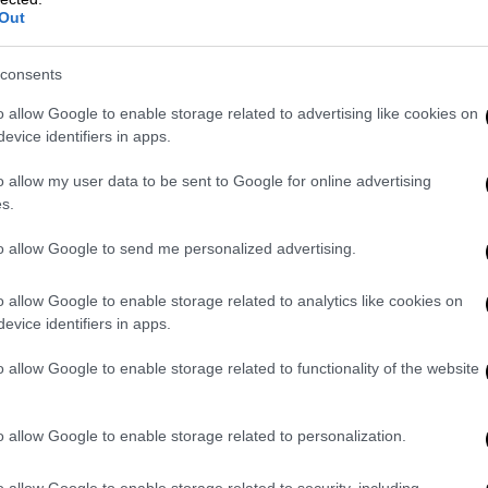
ίτης έχει συγκεντρωμένη όλη
Out
ρογράμματα, τις φορολογικές ελαφρύνσεις
ν στη στήριξη της οικογένειας και του
consents
o allow Google to enable storage related to advertising like cookies on
evice identifiers in apps.
ηματοδοτείται από το Ταμείο Ανάκαμψης και
ωμένη εκδοχή του ήδη επιτυχημένου
o allow my user data to be sent to Google for online advertising
με ακόμα μεγαλύτερη επιτυχία.
s.
το 47,5% του συνολικού του
to allow Google to send me personalized advertising.
 μήνες. Αυτό σημαίνει ότι 7.592
θελαν και στη συνέχεια έκαναν αίτηση για
o allow Google to enable storage related to analytics like cookies on
evice identifiers in apps.
 σπίτι της επιλογής τους. Συνεπώς, δεν
ια πραγματικά βήματα προς την
o allow Google to enable storage related to functionality of the website
υ «Σπίτι μου ΙΙ»οφείλεται σε πολύ μεγάλο
o allow Google to enable storage related to personalization.
ά ακίνητα, είναι διαθέσιμα στην αγορά.
o allow Google to enable storage related to security, including