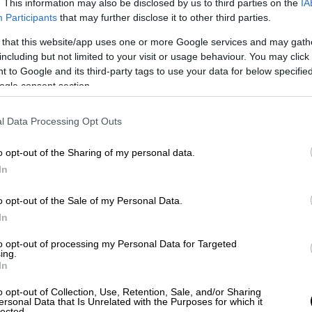
. This information may also be disclosed by us to third parties on the
IA
οβλήματα που αντιμετωπίζουν οι νεότερες
Participants
that may further disclose it to other third parties.
γαστικό. Πώς προχωρά η υλοποίηση των
 για παράδειγμα το «Σπίτι Μου 2») και
 that this website/app uses one or more Google services and may gath
including but not limited to your visit or usage behaviour. You may click 
λογηθούν το επόμενο διάστημα;
 to Google and its third-party tags to use your data for below specifi
ogle consent section.
κό είναι ένα ζήτημα που μας αφορά όλους,
ου θέλουν να φτιάξουν τη ζωή τους, να
l Data Processing Opt Outs
τε για σπουδές είτε για να φτιάξουν
αστικού είναι για μας προτεραιότητα.
o opt-out of the Sharing of my personal data.
 σε πολλά επίπεδα. Χρειάζονται
In
στε η προσφορά να ανταποκρίνεται στη
ής στήριξης των νοικοκυριών, χρειάζονται
o opt-out of the Sale of my Personal Data.
των να προχωρούν σε μακροχρόνιες
In
αι «τρέχουν» 43 στεγαστικά προγράμματα
to opt-out of processing my Personal Data for Targeted
να μίγμα πολιτικής που «απαντά» στην
ing.
In
ι προσιτή στέγη.
o opt-out of Collection, Use, Retention, Sale, and/or Sharing
gov.gr που δημιουργήσαμε και παρουσιάσαμε
ersonal Data that Is Unrelated with the Purposes for which it
lected.