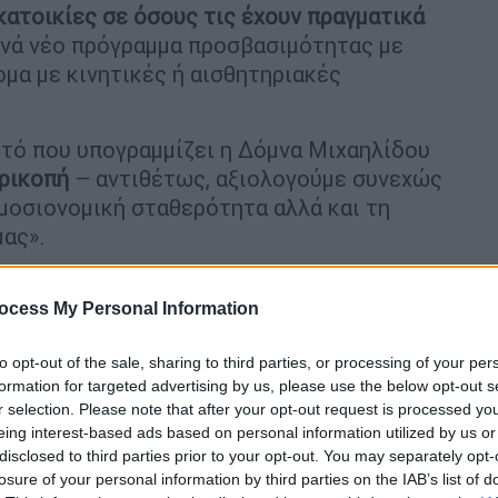
κατοικίες σε όσους τις έχουν πραγματικά
κινά νέο πρόγραμμα προσβασιμότητας με
ομα με κινητικές ή αισθητηριακές
τό που υπογραμμίζει η Δόμνα Μιχαηλίδου
ερικοπή
– αντιθέτως, αξιολογούμε συνεχώς
ημοσιονομική σταθερότητα αλλά και τη
ας».
ουργός Κοινωνικής Συνοχής και
υ καλοκαιριού θα κατατεθεί
στη Βουλή
ocess My Personal Information
σταση «Παρατηρητήριου για τη δημογραφική
to opt-out of the sale, sharing to third parties, or processing of your per
ισμένη καταγραφή όλων των
δημογραφικών
formation for targeted advertising by us, please use the below opt-out s
ονται πολιτικές και λύσεις.
r selection. Please note that after your opt-out request is processed y
eing interest-based ads based on personal information utilized by us or
ς Δόμνας Μιχαηλίδου
disclosed to third parties prior to your opt-out. You may separately opt-
losure of your personal information by third parties on the IAB’s list of