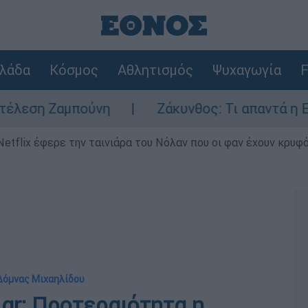
λάδα
Κόσμος
Αθλητισμός
Ψυχαγωγία
F
πούνη
Ζάκυνθος: Τι απαντά η ΕΛΑΣ για το
Netflix έφερε την ταινιάρα του Νόλαν που οι φαν έχουν κρυφό
 Δόμνας Μιχαηλίδου
gr: Προτεραιότητα η