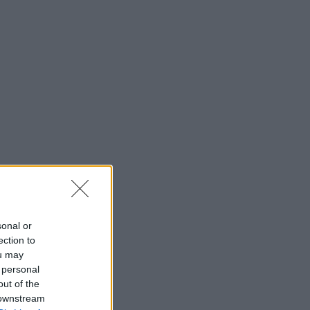
sonal or
ection to
ou may
 personal
out of the
 downstream