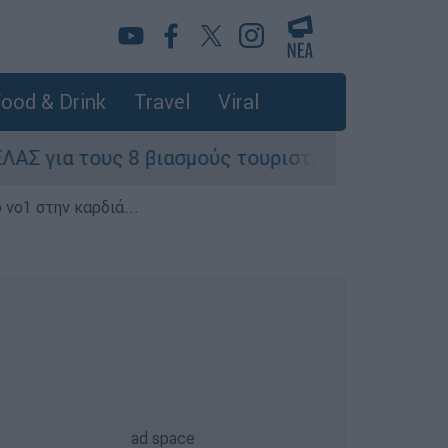
ood & Drink
Travel
Viral
υς 8 βιασμούς τουριστριών - «Μόνο 3 περιστατικ
 νο1 στην καρδιά...