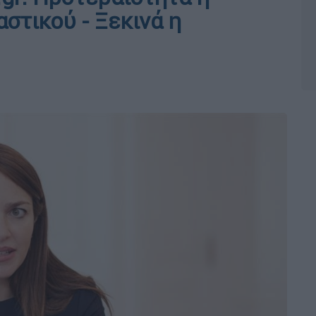
στικού - Ξεκινά η