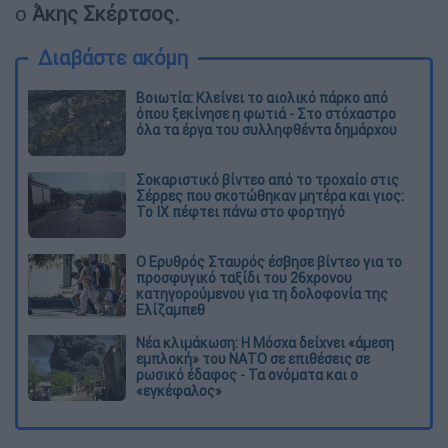
ο
Άκης Σκέρτσος.
Διαβάστε ακόμη
Βοιωτία: Κλείνει το αιολικό πάρκο από
όπου ξεκίνησε η φωτιά - Στο στόχαστρο
όλα τα έργα του συλληφθέντα δημάρχου
Σοκαριστικό βίντεο από το τροχαίο στις
Σέρρες που σκοτώθηκαν μητέρα και γιος:
Το ΙΧ πέφτει πάνω στο φορτηγό
Ο Ερυθρός Σταυρός έσβησε βίντεο για το
προσφυγικό ταξίδι του 26χρονου
κατηγορούμενου για τη δολοφονία της
Ελίζαμπεθ
Νέα κλιμάκωση: Η Μόσχα δείχνει «άμεση
εμπλοκή» του ΝΑΤΟ σε επιθέσεις σε
ρωσικό έδαφος - Τα ονόματα και ο
«εγκέφαλος»