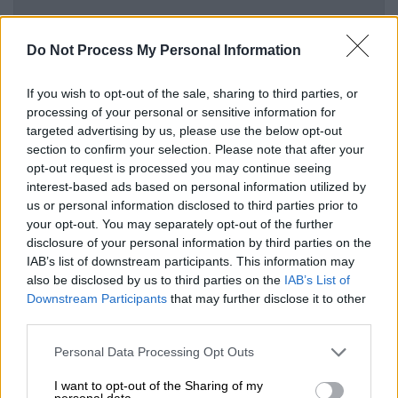
Σινεμά
|
22.03.2025 21:15
Ο Ρόμπερτ Ντε Νίρο επιστρέφει στο
Do Not Process My Personal Information
τέταρτο μέρος της ταινίας
«Πεθερικά της συμφοράς»
If you wish to opt-out of the sale, sharing to third parties, or
processing of your personal or sensitive information for
targeted advertising by us, please use the below opt-out
Κόσμος
|
22.03.2025 20:50
section to confirm your selection. Please note that after your
opt-out request is processed you may continue seeing
Ερντογάν: Δεν θα εγκαταλείψουμε
interest-based ads based on personal information utilized by
ποτέ την κοινή λογική
us or personal information disclosed to third parties prior to
your opt-out. You may separately opt-out of the further
disclosure of your personal information by third parties on the
IAB’s list of downstream participants. This information may
«Επιβίωσε, χάρη στην προσεκτική
also be disclosed by us to third parties on the
IAB’s List of
Downstream Participants
that may further disclose it to other
ζωή»
third parties.
«Επιβίωσε, χάρη στην προσεκτική ζωή που
Please note that this website/app uses one or more Google
Personal Data Processing Opt Outs
έκανε και τη φροντίδα της μάνας μου, από
services and may gather and store information including but
not limited to your visit or usage behaviour. You may click to
I want to opt-out of the Sharing of my
μια ακόμη βαριά ανακοπή καρδιάς που έπαθε
personal data.