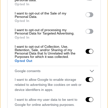
grant or deny consent to Google and its third-party tags to
16 χρόνια μετά, για να τον χάσουμε από
Opted In
use your data for below specified purposes in below Google
κοντά μας δυστυχώς το 2009, από το μοιραίο
consent section.
I want to opt-out of the Sale of my
σπάσιμο της καρδιάς του.
Με πονάει ακόμη η
Personal Data.
Opted In
απουσία του και λυπάμαι βαθιά που ο γιος
μου
, που του μοιάζει τόσο και πήρε το όνομα
I want to opt-out of processing my
Personal Data for Targeted Advertising.
του, δεν τον έχει γνωρίσει. Θα μοιράζονταν
Opted In
πολλά οι δυο τους» συμπλήρωσε ο
Άκης
I want to opt-out of Collection, Use,
Σκέρτσος.
Retention, Sale, and/or Sharing of my
Personal Data that Is Unrelated with the
Purposes for which it was collected.
Opted Out
Google consents
I want to allow Google to enable storage
related to advertising like cookies on web or
device identifiers in apps.
I want to allow my user data to be sent to
Google for online advertising purposes.