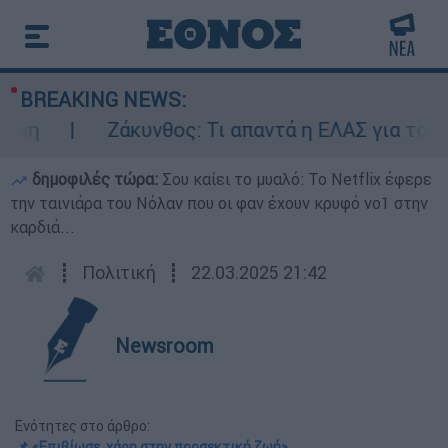
BREAKING NEWS:
η
Ζάκυνθος: Τι απαντά η ΕΛΑΣ για τους 8 
δημοφιλές τώρα:
Σου καίει το μυαλό: Το Netflix έφερε
την ταινιάρα του Νόλαν που οι φαν έχουν κρυφό νο1 στην
καρδιά...
┋
Πολιτική
┋
22.03.2025 21:42
Newsroom
Ενότητες στο άρθρο:
📌 «Επιβίωσε, χάρη στην προσεκτική ζωή»