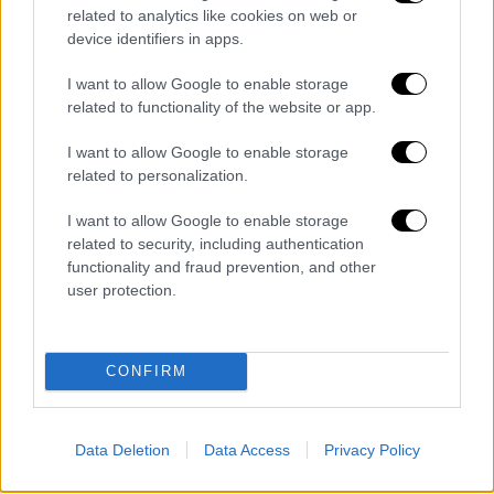
τους
ελεύθερους επαγγελματίες
, όπως τους
related to analytics like cookies on web or
δικηγόρους.
device identifiers in apps.
Πιο συγκεκριμένα, όταν ο παρουσιαστής της
I want to allow Google to enable storage
related to functionality of the website or app.
εκπομπής «Πρωινή Ζώνη», Γιώργος
Κακούσης, του είπε πως «έχω φίλο δικηγόρο
I want to allow Google to enable storage
που δουλεύει σε δικηγόρικο γραφείο και
related to personalization.
παίρνει 900 ευρώ και έχω φίλο ντελιβερά
I want to allow Google to enable storage
που παίρνει 1.400 ευρώ», ο Παναγιώτης
related to security, including authentication
Τσακλόγλου τού απάντησε «γιατί δεν πάει ο
functionality and fraud prevention, and other
φίλος σας, ο δικηγόρος να δουλέψει
user protection.
ντελιβεράς;».
«Για να το πω λίγο διαφορετικά. Προφανώς ο
CONFIRM
δικηγόρος συνεκτιμά και τις σπουδές του,
το βιοτικό επίπεδο που έχει γίνει, τις
συνθήκες εργασίας και ούτω καθεξής. Εάν
Data Deletion
Data Access
Privacy Policy
το ντελιβεράδικο πήγαινε στα
3.000 ευρώ
θα