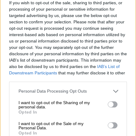
If you wish to opt-out of the sale, sharing to third parties, or
υφυπουργούς (στο πιο πολυπληθές
processing of your personal or sensitive information for
κυβερνητικό σχήμα της Ευρώπης),
targeted advertising by us, please use the below opt-out
τους καλώ να…
section to confirm your selection. Please note that after your
pic.twitter.com/qi8i8SwlKM
opt-out request is processed you may continue seeing
interest-based ads based on personal information utilized by
— Stefanos Kasselakis - Στέφανος
us or personal information disclosed to third parties prior to
your opt-out. You may separately opt-out of the further
Κασσελάκης (@skasselakis)
disclosure of your personal information by third parties on the
November 24, 2023
IAB’s list of downstream participants. This information may
also be disclosed by us to third parties on the
IAB’s List of
Ζήτησε συγγνώμη ο Παναγιώτης
Downstream Participants
that may further disclose it to other
Τσακλόγλου
third parties.
Please note that this website/app uses one or more Google
Personal Data Processing Opt Outs
Ο υφυπουργός Εργασίας ζήτησε αργότερα
services and may gather and store information including but
συγγνώμη αναφορικά με τη δήλωσή του. Σε
not limited to your visit or usage behaviour. You may click to
I want to opt-out of the Sharing of my
personal data.
ανάρτησή του στο Facebook αναφέρει:
grant or deny consent to Google and its third-party tags to
Opted In
use your data for below specified purposes in below Google
«Σε συνέντευξή μου σήμερα στο Action24
consent section.
I want to opt-out of the Sale of my
Personal Data.
προχώρησα σε δήλωση η οποία
Opted In