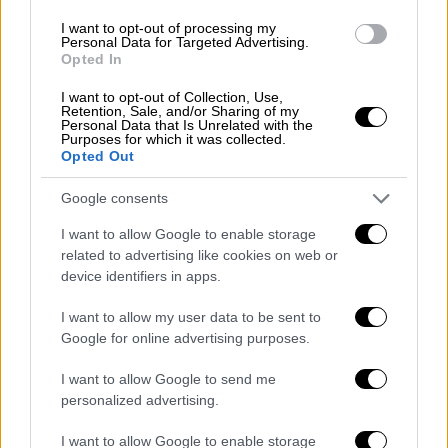
ήταν
άστοχη
και για την οποία
θα ήθελα να
ζητήσω συγνώμη.
Σε καμία περίπτωση δεν
I want to opt-out of processing my
Personal Data for Targeted Advertising.
είχα πρόθεση να προσβάλω τους δικηγόρους
Opted In
τους οποίους σέβομαι. Σε όλη μου τη
I want to opt-out of Collection, Use,
διαδρομή πορεύομαι με βαθειά εκτίμηση
Retention, Sale, and/or Sharing of my
Personal Data that Is Unrelated with the
προς όλες τις επαγγελματικές ομάδες. Το
Purposes for which it was collected.
Opted Out
θέμα της φοροδιαφυγής είναι ζήτημα
πρωτίστως κοινωνικής δικαιοσύνης.
Μια
Google consents
λανθασμένη έκφραση δεν πρέπει να
I want to allow Google to enable storage
οδηγήσει στο να αναιρέσει την ουσία της
related to advertising like cookies on web or
συζήτησης».
device identifiers in apps.
Τι προηγήθηκε
I want to allow my user data to be sent to
Google for online advertising purposes.
Ο υφυπουργός Εργασίας, Παναγιώτης
Τσακλόγλου κατά τη διάρκεια παρουσίας του
I want to allow Google to send me
στο Action24, σχολίασε το πώς το νέο
personalized advertising.
ασφαλιστικό νομοσχέδιο θα επηρεάσει
I want to allow Google to enable storage