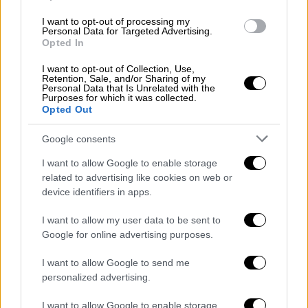
φυσικά δεν μπορεί να μείνει έτσι.
I want to opt-out of processing my
Όπως τονίζει κλείνοντας θα προσφύγει
Personal Data for Targeted Advertising.
Opted In
άμεσα στη Δικαιοσύνη, «
ζητώντας την πλήρη
αποκατάσταση της αλήθειας
και φυσικά
θα
I want to opt-out of Collection, Use,
Retention, Sale, and/or Sharing of my
κινηθώ νομικά
εναντίον οποιουδήποτε
Personal Data that Is Unrelated with the
Purposes for which it was collected.
άλλου τολμήσει να χρησιμοποιήσει το όνομα
Opted Out
μου σε αυτή την τραγική υπόθεση».
Google consents
I want to allow Google to enable storage
related to advertising like cookies on web or
device identifiers in apps.
I want to allow my user data to be sent to
video
Google for online advertising purposes.
I want to allow Google to send me
personalized advertising.
I want to allow Google to enable storage