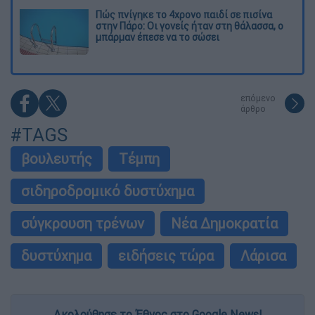
Πώς πνίγηκε το 4χρονο παιδί σε πισίνα
στην Πάρο: Οι γονείς ήταν στη θάλασσα, ο
μπάρμαν έπεσε να το σώσει
επόμενο
άρθρο
#TAGS
βουλευτής
Τέμπη
σιδηροδρομικό δυστύχημα
σύγκρουση τρένων
Νέα Δημοκρατία
δυστύχημα
ειδήσεις τώρα
Λάρισα
Ακολούθησε το Έθνος στο Google News!