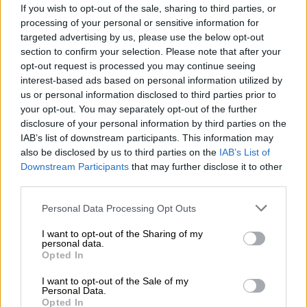
Κούγια: Παρέμβαση πολιτικού για να
If you wish to opt-out of the sale, sharing to third parties, or
τοποθετηθεί ο σταθμάρχης
processing of your personal or sensitive information for
targeted advertising by us, please use the below opt-out
section to confirm your selection. Please note that after your
opt-out request is processed you may continue seeing
interest-based ads based on personal information utilized by
«Άθλιοι προβοκάτορες με
us or personal information disclosed to third parties prior to
ονοματεπώνυμο»
your opt-out. You may separately opt-out of the further
disclosure of your personal information by third parties on the
«Την ώρα που όλοι πενθούμε τον χαμό
IAB’s list of downstream participants. This information may
δεκάδων ανθρώπων στο
τραγικό δυστύχημα
also be disclosed by us to third parties on the
IAB’s List of
των
Τεμπών
, κάποιοι
άθλιοι προβοκάτορες
Downstream Participants
that may further disclose it to other
third parties.
με ονοματεπώνυμο
επιχειρούν να συνδέσουν
ευθέως το όνομά μου
με την υπόθεση του
Please note that this website/app uses one or more Google
Personal Data Processing Opt Outs
services and may gather and store information including but
σταθμάρχη της Λάρισας, φτάνοντας μάλιστα
not limited to your visit or usage behaviour. You may click to
I want to opt-out of the Sharing of my
στο σημείο να ισχυρίζονται πως
η κόρη του
personal data.
grant or deny consent to Google and its third-party tags to
Opted In
δουλεύει στο πολιτικό μου γραφείο
»,
use your data for below specified purposes in below Google
αναφέρει χαρακτηριστικά και προσθέτει πως
consent section.
I want to opt-out of the Sale of my
Personal Data.
η αθλιότητα αυτή δεν έχει προηγούμενο και
Opted In