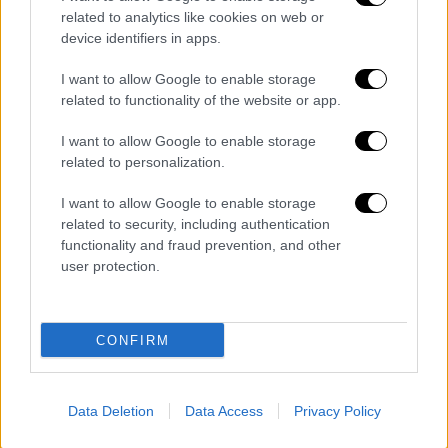
related to analytics like cookies on web or
ΟΛΕΣ ΟΙ ΕΙΔΗΣΕΙΣ
device identifiers in apps.
Πρώην σταθμάρχης Βόλου: Πριν 3-4
I want to allow Google to enable storage
χρόνια λειτουργούσε η τηλεδιοίκηση
related to functionality of the website or app.
που θα απέτρεπε τέτοιο λάθος - Δεν
υπάρχει πλέον προσωπικό
I want to allow Google to enable storage
related to personalization.
Η τελευταία φωτογραφία από το τρίτο
και ένα από τα μοιραία βαγόνια -
I want to allow Google to enable storage
Τραβήχτηκε λίγο πριν το δυστύχημα
related to security, including authentication
Απίστευτες εικόνες: Σηκώνεται η μπάρα
functionality and fraud prevention, and other
user protection.
για να περάσει το... τρένο σε
φυλασσόμενη διάβαση στο Αμύνταιο
Φλώρινας
CONFIRM
Η απόλυτη διαστροφή: Ποιοι ήταν
εκείνοι που παρακολουθούσαν
συγκρούσεις τρένων και το
Data Deletion
Data Access
Privacy Policy
απολάμβαναν