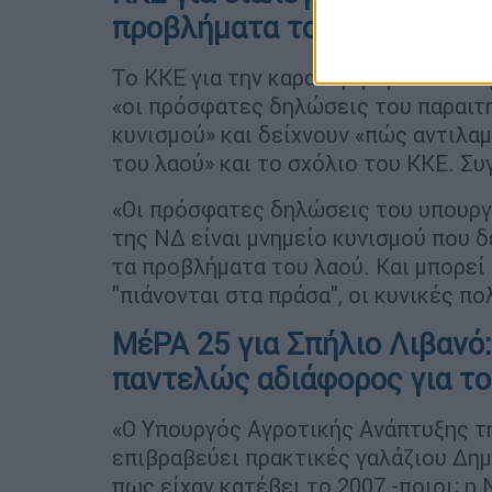
προβλήματα του λαού»
Το ΚΚΕ για την καρατόμηση του υπου
«οι πρόσφατες δηλώσεις του παραιτη
κυνισμού» και δείχνουν «πώς αντιλα
του λαού» και το σχόλιο του ΚΚΕ. Συ
«Οι πρόσφατες δηλώσεις του υπουργ
της ΝΔ είναι μνημείο κυνισμού που δ
τα προβλήματα του λαού. Και μπορεί 
"πιάνονται στα πράσα", οι κυνικές πο
ΜέΡΑ 25 για Σπήλιο Λιβανό:
παντελώς αδιάφορος για το
«O Υπουργός Αγροτικής Ανάπτυξης τη
επιβραβεύει πρακτικές γαλάζιου Δη
πως είχαν κατέβει το 2007 -ποιοι; η 