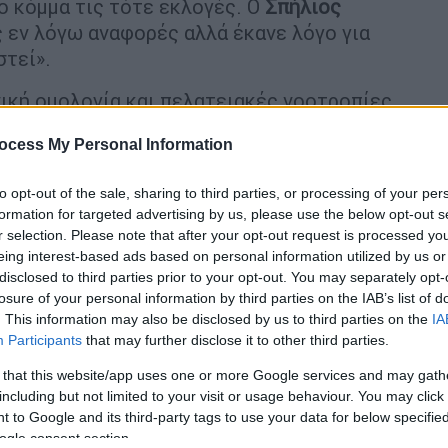
το κόμμα τις τότε εκλογές. Ο
Σπήλιος
 εν λόγω αναφορές αλλά έκανε λόγο για
στεί».
νική ομολογία και πελατειακές νοοτροπίες
ωτερικό της ΝΔ, παρομοιάζοντας τις τότε
ocess My Personal Information
την πρόσφατη κίνηση να δοθούν 2.000 ευρώ
ην Αττική Οδό κατά τη διάρκεια της
to opt-out of the sale, sharing to third parties, or processing of your per
formation for targeted advertising by us, please use the below opt-out s
r selection. Please note that after your opt-out request is processed y
» και σχολιάζει ότι «έτσι αντιλαμβάνονται
eing interest-based ads based on personal information utilized by us or
ροβλήματα του λαού».
disclosed to third parties prior to your opt-out. You may separately opt-
losure of your personal information by third parties on the IAB’s list of
ακτηρίζει τον υπουργό Ανάπτυξης ως
. This information may also be disclosed by us to third parties on the
IA
ιάφορος για τους αγρότες».
Participants
that may further disclose it to other third parties.
 that this website/app uses one or more Google services and may gath
νού: Οι πελατειακές νοοτροπίες
including but not limited to your visit or usage behaviour. You may click 
τη ΝΔ
 to Google and its third-party tags to use your data for below specifi
ogle consent section.