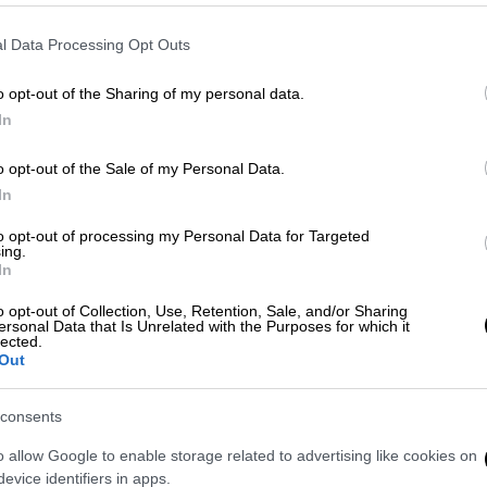
Δ, που προσβάλλει τη μνήμη των θυμάτων
ΚΙΝΑΛ, σχολιάζοντας την καρατόμηση
l Data Processing Opt Outs
νακοίνωσή της αναφέρει χαρακτηριστικά:
o opt-out of the Sharing of my personal data.
ια την ''πολιτική εποποιία'' της
In
οφικές πυρκαγιές του 2007 στην Ηλεία,
o opt-out of the Sale of my Personal Data.
ι αποκαλύπτει τις πελατειακές
In
 στο κόμμα της ΝΔ, μετατρέποντας ακόμη
ο μικροκομματικής εκμετάλλευσης
to opt-out of processing my Personal Data for Targeted
ing.
In
τες αλλά και στο χιόνι, ήταν και
 της νεοσυντηρητικής αντίληψης για την
o opt-out of Collection, Use, Retention, Sale, and/or Sharing
ersonal Data that Is Unrelated with the Purposes for which it
οφών.
lected.
Out
ύν την πρώτη ύλη για να αποφεύγουν
ουν τις ευθύνες τους.
consents
λεία, συνέβη και στις πυρκαγιές του
o allow Google to enable storage related to advertising like cookies on
ατη κακοκαιρία.
evice identifiers in apps.