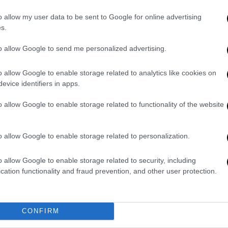
πέμψει τον κ.Λιβανό από την κυβέρνηση
o allow my user data to be sent to Google for online advertising
s.
ς εποποιίας’’ της κυβέρνησης Καραμανλή να
του 2007, μοιράζοντας τριχίλιαρα με κάθε
to allow Google to send me personalized advertising.
υπουργός Οικονομικών της κυβέρνησης της
o allow Google to enable storage related to analytics like cookies on
evice identifiers in apps.
οοτροπίες και αυτές οι πρακτικές δεν
ν κάποιοι που θεωρούν το κράτος
o allow Google to enable storage related to functionality of the website
o allow Google to enable storage related to personalization.
κών καταστροφών δεν αποδίδονται ευθύνες
χείριση στην αντιμετώπιση των συνεπειών
o allow Google to enable storage related to security, including
cation functionality and fraud prevention, and other user protection.
ιαρα για να κλείνουν στόματα και να
CONFIRM
Δούκα: «Έτσι αντιλαμβάνονται τα