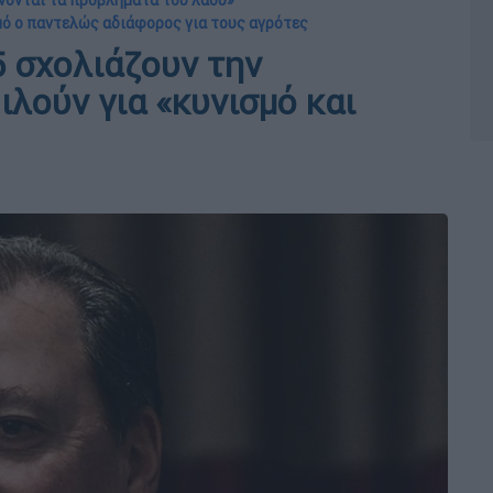
άνονται τα προβλήματα του λαού»
σμό ο παντελώς αδιάφορος για τους αγρότες
 σχολιάζουν την
λούν για «κυνισμό και