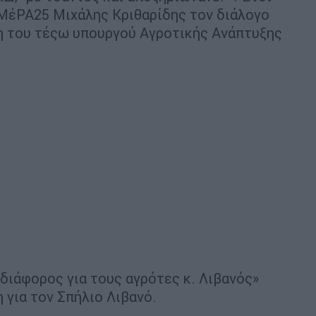
ΜέΡΑ25 Μιχάλης Κριθαρίδης τον διάλογο
ση του τέςω υπουργού Αγροτικής Ανάπτυξης
διάφορος για τους αγρότες κ. Λιβανός»
η για τον Σπήλιο Λιβανό.