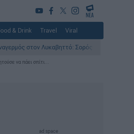
ood & Drink
Travel
Viral
ον Λυκαβηττό: Σορός σε προχωρημένη σήψη εντ
τούσε να πάει σπίτι...