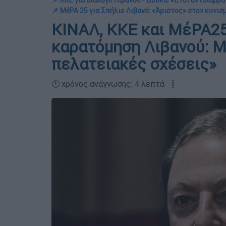
📌 ΚΚΕ για διάλογο Λιβανού - Δούκα: «Έτσι αντιλαμβ
📌 ΜέΡΑ 25 για Σπήλιο Λιβανό: «Άριστος» στον κυνι
ΚΙΝΑΛ, ΚΚΕ και ΜέΡΑ25
καρατόμηση Λιβανού: Μι
πελατειακές σχέσεις»
🕛 χρόνος ανάγνωσης: 4 λεπτά ┋