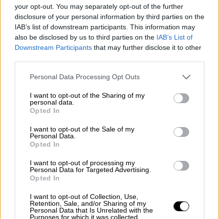
your opt-out. You may separately opt-out of the further
Εφορία (EUROKINISSI)
disclosure of your personal information by third parties on the
IAB’s list of downstream participants. This information may
also be disclosed by us to third parties on the
IAB’s List of
Προσθέστε το ΕΘΝΟΣ στη Google
Downstream Participants
that may further disclose it to other
third parties.
Μέχρι τις 21 Ιουλίου θα μπορούν οι
Please note that this website/app uses one or more Google
Personal Data Processing Opt Outs
services and may gather and store information including but
φορολογούμενοι να καταθέτουν τις
not limited to your visit or usage behaviour. You may click to
I want to opt-out of the Sharing of my
φορολογικές δηλώσεις
, καθώς η ΑΑΔΕ
personal data.
grant or deny consent to Google and its third-party tags to
Opted In
προχώρησε σε παράταση της σχετικής
use your data for below specified purposes in below Google
ημερομηνίας.
consent section.
I want to opt-out of the Sale of my
Personal Data.
Φορολογικές δηλώσεις 2025: Μέχρι
Opted In
πότε η προθεσμία
I want to opt-out of processing my
Personal Data for Targeted Advertising.
Opted In
Η ανακοίνωση της ΑΑΔΕ για την παράταση
που δόθηκε: «Κατόπιν σχετικού αιτήματος
I want to opt-out of Collection, Use,
Retention, Sale, and/or Sharing of my
του
Οικονομικού Επιμελητηρίου Ελλάδος
,
Personal Data that Is Unrelated with the
Purposes for which it was collected.