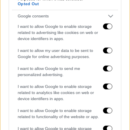
και λαμβάνοντας
Opted Out
υπόψη
δυσχέρειες
και
καθυστερήσεις
στο
σ
ύστημα υποβολής δηλώσεων
νομικών
Google consents
προσώπων που αναφέρθηκαν τις τελευταίες
I want to allow Google to enable storage
ημέρες, ιδίως κατά τις ώρες αιχμής, για τη
related to advertising like cookies on web or
διευκόλυνση των
device identifiers in apps.
φ
ορολογουμένων
παρέχεται επιπλέον
I want to allow my user data to be sent to
χρόνος για την υποβολή των φορολογικών
Google for online advertising purposes.
δηλώσεων φυσικών και νομικών προσώπων
μέχρι τη
Δευτέρα 21 Ιουλίου»
I want to allow Google to send me
personalized advertising.
Διαβάστε ακόμη
I want to allow Google to enable storage
related to analytics like cookies on web or
Από το Μίσιγκαν στον Λευκό Οίκο: Τι
σημαίνει η νίκη του Αμπντούλ Ελ-Σαγέντ
device identifiers in apps.
για τους Δημοκρατικούς
I want to allow Google to enable storage
O στρατηγός ήταν σχιζοφρενής, εμμονικός,
related to functionality of the website or app.
πλησίαζε τα 75 όταν τον αντάμωσε η δόξα –
Εκείνος που άλλαξε την πορεία της
I want to allow Google to enable storage