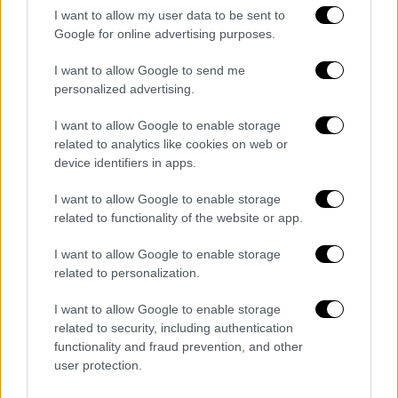
πλαίσιο προγραμμάτων κοινωφελούς
I want to allow my user data to be sent to
χαρακτήρα.
Google for online advertising purposes.
I want to allow Google to send me
- 9 εκατ. ευρώ σε 100 δικαιούχους του
personalized advertising.
προγράμματος «Σπίτι μου».
I want to allow Google to enable storage
- 700.000 ευρώ σε 1.000 μητέρες για
related to analytics like cookies on web or
επιδοτούμενη άδεια μητρότητας.
device identifiers in apps.
I want to allow Google to enable storage
related to functionality of the website or app.
Τα σχολιά σας δημοσιεύονται άμεσα με δική σας ευθύνη. Το
ΕΘΝΟΣ θα παρεμβαίνει και τα προσβλητικά σχόλια θα
I want to allow Google to enable storage
διαγράφονται
related to personalization.
I want to allow Google to enable storage
related to security, including authentication
functionality and fraud prevention, and other
user protection.