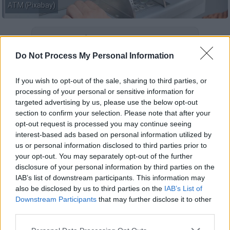
ΑΤΜ (Pixabay)
Προσθέστε το ΕΘΝΟΣ στη Google
Do Not Process My Personal Information
Συνολικά 72.577.679 ευρώ θα καταβληθούν
σε
67.269 δικαιούχους,
από τις 20 έως τις 24
If you wish to opt-out of the sale, sharing to third parties, or
processing of your personal or sensitive information for
Μαΐου 2024, στο πλαίσιο των
targeted advertising by us, please use the below opt-out
προγραμματισμένων καταβολών του
e-ΕΦΚΑ
section to confirm your selection. Please note that after your
και της Δ
ημόσιας Υπηρεσίας Απασχόλησης
opt-out request is processed you may continue seeing
(ΔΥΠΑ).
interest-based ads based on personal information utilized by
us or personal information disclosed to third parties prior to
Οι πληρωμές
your opt-out. You may separately opt-out of the further
disclosure of your personal information by third parties on the
Ειδικότερα, όπως αναφέρει το υπουργείο
IAB’s list of downstream participants. This information may
also be disclosed by us to third parties on the
IAB’s List of
Εργασίας και Κοινωνικής Ασφάλισης σε
Downstream Participants
that may further disclose it to other
ανακοίνωσή του:
third parties.
1. Από τον e-ΕΦΚΑ, από τις 20 έως τις 24
Please note that this website/app uses one or more Google