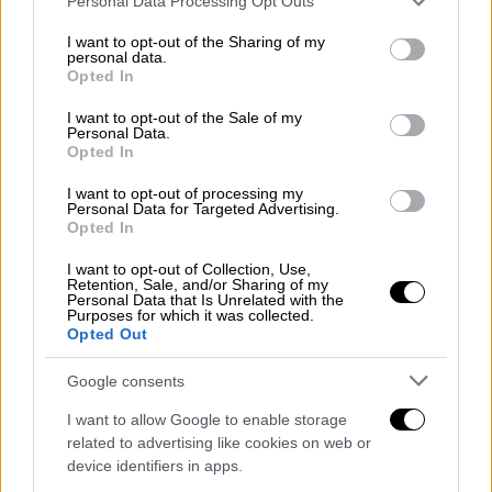
Personal Data Processing Opt Outs
Μαΐου, θα καταβληθούν 21.100.000 ευρώ σε
services and may gather and store information including but
not limited to your visit or usage behaviour. You may click to
I want to opt-out of the Sharing of my
1.030 δικαιούχους σε συνέχεια έκδοσης
personal data.
grant or deny consent to Google and its third-party tags to
αποφάσεων για εφάπαξ.
Opted In
use your data for below specified purposes in below Google
consent section.
I want to opt-out of the Sale of my
- Στις 21 Μαΐου, θα καταβληθούν 11.677.679
Personal Data.
ευρώ σε 25.939 δικαιούχους για επιδόματα
Opted In
μητρότητας, κυοφορίας, ασθενείας,
I want to opt-out of processing my
ατυχήματος και για έξοδα κηδείας.
Personal Data for Targeted Advertising.
Opted In
2. Από τη ΔΥΠΑ θα καταβληθούν:
I want to opt-out of Collection, Use,
Retention, Sale, and/or Sharing of my
- 15 εκατ. ευρώ σε 25.000 δικαιούχους για
Personal Data that Is Unrelated with the
Purposes for which it was collected.
επιδόματα ανεργίας και λοιπά επιδόματα.
Opted Out
- 15 εκατ. ευρώ σε 14.000 δικαιούχους στο
Google consents
πλαίσιο επιδοτούμενων προγραμμάτων
I want to allow Google to enable storage
απασχόλησης.
related to advertising like cookies on web or
device identifiers in apps.
- 100.000 ευρώ σε 200 δικαιούχους στο