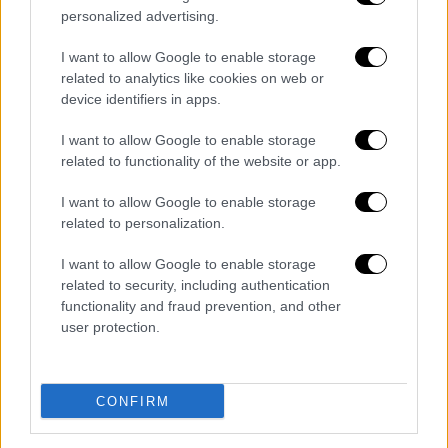
personalized advertising.
I want to allow Google to enable storage
related to analytics like cookies on web or
device identifiers in apps.
I want to allow Google to enable storage
related to functionality of the website or app.
Οικονομία
|
04.06.2026 02:00
I want to allow Google to enable storage
ΕΦΚΑ - ΔΥΠΑ: Οι πληρωμές έως τις 5
related to personalization.
Iουνίου
I want to allow Google to enable storage
Οι ημερομηνίες
related to security, including authentication
functionality and fraud prevention, and other
user protection.
περισσότερα άρθρα
CONFIRM
ΑΛΛΑ #TAGS
ειδήσεις τώρα
ΔΥΠΑ
e-ΕΦΚΑ