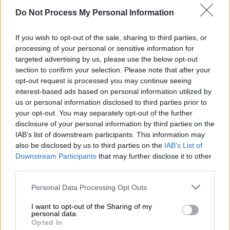
Do Not Process My Personal Information
If you wish to opt-out of the sale, sharing to third parties, or
processing of your personal or sensitive information for
targeted advertising by us, please use the below opt-out
section to confirm your selection. Please note that after your
Οικονομία
|
19.06.2026 02:00
opt-out request is processed you may continue seeing
Συντάξεις Ιουλίου: Πότε θα πληρωθούν -
interest-based ads based on personal information utilized by
us or personal information disclosed to third parties prior to
Οι ημερομηνίες ανά Ταμείο
your opt-out. You may separately opt-out of the further
Δείτε ποιες είναι
disclosure of your personal information by third parties on the
IAB’s list of downstream participants. This information may
also be disclosed by us to third parties on the
IAB’s List of
Downstream Participants
that may further disclose it to other
third parties.
Please note that this website/app uses one or more Google
Personal Data Processing Opt Outs
services and may gather and store information including but
not limited to your visit or usage behaviour. You may click to
I want to opt-out of the Sharing of my
personal data.
grant or deny consent to Google and its third-party tags to
Opted In
use your data for below specified purposes in below Google