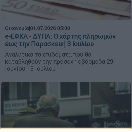
Οικονομία
|
01.07.2026 05:00
e-ΕΦΚΑ - ΔΥΠΑ: Ο χάρτης πληρωμών
έως την Παρασκευή 3 Ιουλίου
Αναλυτικά τα επιδόματα που θα
καταβληθούν την προσεχή εβδομάδα 29
Ιουνίου - 3 Ιουλίου