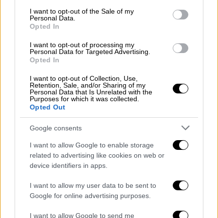
consent section.
I want to opt-out of the Sale of my
Personal Data.
Opted In
I want to opt-out of processing my
Personal Data for Targeted Advertising.
Opted In
Οικονομία
|
11.06.2026 04:00
I want to opt-out of Collection, Use,
Retention, Sale, and/or Sharing of my
ΕΦΚΑ - ΔΥΠΑ: Σήμερα οι τελευταίες
Personal Data that Is Unrelated with the
Purposes for which it was collected.
πληρωμές
Opted Out
Συνολικά 69.437.917,18 ευρώ θα
Google consents
καταβληθούν σε 84.334 δικαιούχους
I want to allow Google to enable storage
related to advertising like cookies on web or
device identifiers in apps.
I want to allow my user data to be sent to
Google for online advertising purposes.
I want to allow Google to send me