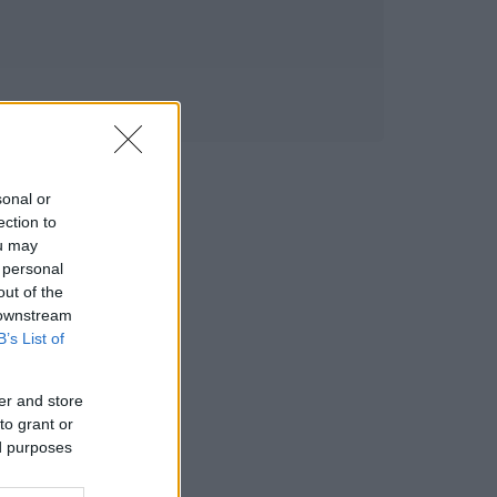
sonal or
ection to
ou may
 personal
out of the
 downstream
B’s List of
er and store
to grant or
ed purposes