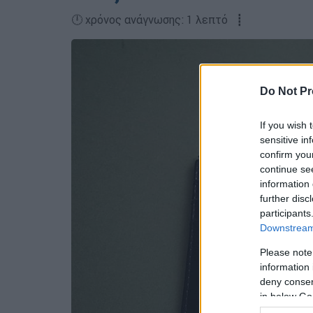
🕛 χρόνος ανάγνωσης: 1 λεπτό ┋
Do Not Pr
If you wish 
sensitive in
confirm you
continue se
information 
further disc
participants
Downstream 
Please note
information 
deny consent
in below Go