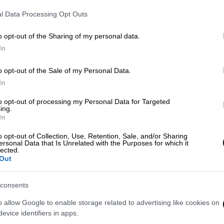
l Data Processing Opt Outs
o opt-out of the Sharing of my personal data.
In
o opt-out of the Sale of my Personal Data.
 το ΕΘΝΟΣ στη Google
In
to opt-out of processing my Personal Data for Targeted
ονται στο εξής οι πληρωμές των
συντάξεων
,
ing.
In
o opt-out of Collection, Use, Retention, Sale, and/or Sharing
3
και μετά, οι συντάξεις για
ersonal Data that Is Unrelated with the Purposes for which it
lected.
ην προτελευταία εργάσιμη ημέρα του
Out
η μισθωτούς, θα
καταβάλλονται την τέταρτη
γούμενου μήνα
.
consents
o allow Google to enable storage related to advertising like cookies on
evice identifiers in apps.
ν επικουρικών συντάξεων του e-ΕΦΚΑ