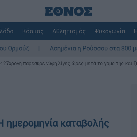
λάδα
Κόσμος
Αθλητισμός
Ψυχαγωγία
F
μούζ
Ασημένια η Ρούσσου στα 800 μέτρα
 27χρονη παρέσυρε νύφη λίγες ώρες μετά το γάμο της και ζη
Η ημερομηνία καταβολής