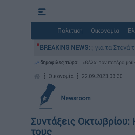
Πολιτική
Οικονομία
Ελ
ι οι έξι όροι της Τεχεράνης για τα Στενά του Ορ
BREAKING NEWS:
δημοφιλές τώρα:
«Θέλω τον πατέρα μου»:
┋
Οικονομία
┋
22.09.2023 03:30
Newsroom
Συντάξεις Οκτωβρίου: 
τους