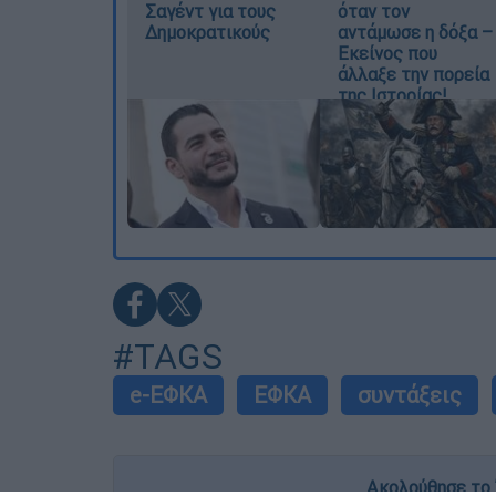
Σαγέντ για τους
όταν τον
Δημοκρατικούς
αντάμωσε η δόξα –
Εκείνος που
άλλαξε την πορεία
της Ιστορίας!
#TAGS
e-ΕΦΚΑ
ΕΦΚΑ
συντάξεις
Ακολούθησε το 