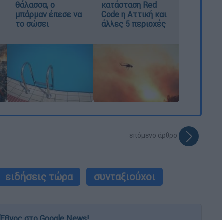
θάλασσα, ο
κατάσταση Red
μπάρμαν έπεσε να
Code η Αττική και
το σώσει
άλλες 5 περιοχές
επόμενο άρθρο
ειδήσεις τώρα
συνταξιούχοι
Έθνος στο Google News!