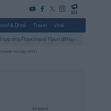
ood & Drink
Travel
Viral
 στο Παγκόσμιο Πρωτάθλημα Στίβου Κ20
Σ
τούσε να πάει σπίτι...