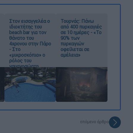
Στον εισαγγελέα ο
Τουρνάς: Πάνω
ιδιοκτήτης του
από 400 πυρκαγιές
beach bar για τον
σε 10 ημέρες - «Το
θάνατο του
90% των
4χρονου στην Πάρο
πυρκαγιών
- Στο
οφείλεται σε
«μικροσκόπιο» ο
αμέλεια»
ρόλος του
ναυαγοσώστη
επόμενο άρθρο