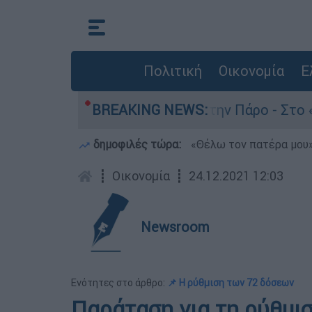
Πολιτική
Οικονομία
Ε
ν θάνατο του 4χρονου στην Πάρο - Στο «μικροσκ
BREAKING NEWS:
δημοφιλές τώρα:
«Θέλω τον πατέρα μου»:
┋
Οικονομία
┋
24.12.2021 12:03
Newsroom
Ενότητες στο άρθρο:
📌 Η ρύθμιση των 72 δόσεων
Παράταση για τη ρύθμι