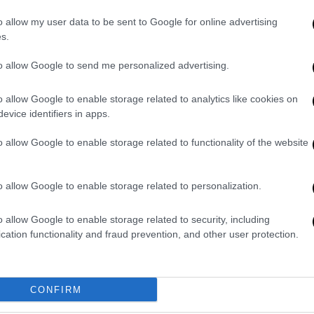
 ελεύθεροι επαγγελματίες και εργοδότες,
o allow my user data to be sent to Google for online advertising
 για την αντιμετώπιση της πανδημίας
s.
ιληφθεί οποτεδήποτε στις λίστες ΚΑΔ του
to allow Google to send me personalized advertising.
ά πρόσωπα επιτηδευματίες και νομικά
 χαρακτηρισθεί πληγέντες από την
o allow Google to enable storage related to analytics like cookies on
evice identifiers in apps.
ς από τις 12 στις 72 δόσεις, των οφειλών
o allow Google to enable storage related to functionality of the website
ρίοδο της πανδημίας, και αφορούν στις
ουάριο του 2020 έως και Ιούνιο του 2021.
ύθμιση υποβάλλεται μέσω της ηλεκτρονικής
o allow Google to enable storage related to personalization.
ξης Ασφαλιστικών Οφειλών (Κ.Ε.Α.Ο.) ή
ξυπηρέτησης πολιτών στον ιστότοπο του
o allow Google to enable storage related to security, including
cation functionality and fraud prevention, and other user protection.
χόν εξαιρούνται από τη πιστοποίηση στις
. η αίτηση θα μπορεί να υποβάλλεται στις
. κλείνοντας ένα ηλεκτρονικό ραντεβού
.Κ.Α.
CONFIRM
οκες δόσεις ή σε 72 έντοκες δόσεις με