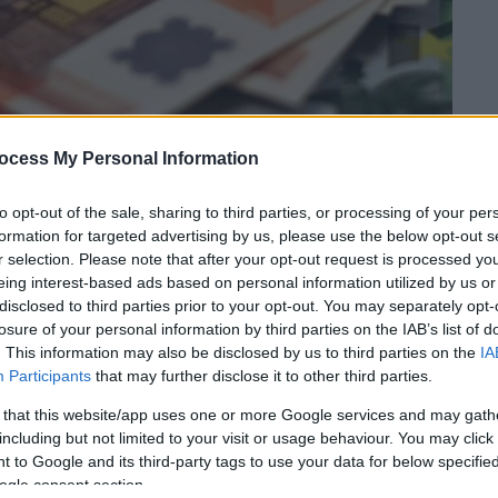
ocess My Personal Information
 το ΕΘΝΟΣ στη Google
to opt-out of the sale, sharing to third parties, or processing of your per
formation for targeted advertising by us, please use the below opt-out s
μιση οφειλών
72 δόσεων
για τα χρέη του
r selection. Please note that after your opt-out request is processed y
ονομικών
. Ειδικότερα, σύμφωνα με την
eing interest-based ads based on personal information utilized by us or
ργού Οικονομικών
Απόστολου
disclosed to third parties prior to your opt-out. You may separately opt-
ι στις 26 Ιανουαρίου του 2022.
losure of your personal information by third parties on the IAB’s list of
. This information may also be disclosed by us to third parties on the
IA
, η προθεσμία έληγε στις
31 Δεκεμβρίου
Participants
that may further disclose it to other third parties.
 περίπου
830.000 δικαιούχους
ρύθμισης
 that this website/app uses one or more Google services and may gath
including but not limited to your visit or usage behaviour. You may click 
 to Google and its third-party tags to use your data for below specifi
ogle consent section.