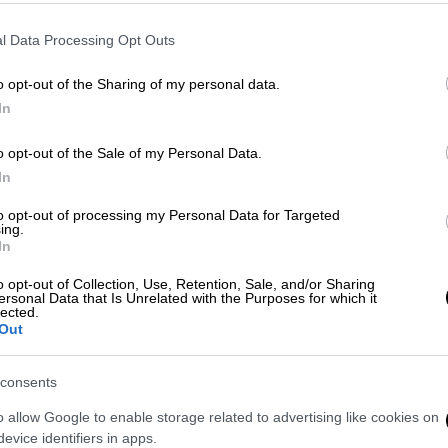
κορονοχρεών είναι:
l Data Processing Opt Outs
o opt-out of the Sharing of my personal data.
In
o opt-out of the Sale of my Personal Data.
ας μου σάπιζε πάνω σε ένα κρεβάτι,
In
to opt-out of processing my Personal Data for Targeted
ing.
In
ΣΥ οι ανεμβολίαστοι υγειονομικοί
o opt-out of Collection, Use, Retention, Sale, and/or Sharing
 Πλεύρης
ersonal Data that Is Unrelated with the Purposes for which it
lected.
Out
consents
ικών εισφορών περιόδων απασχόλησης
o allow Google to enable storage related to advertising like cookies on
021, απαιτητών από 1ης.3.2020 έως
evice identifiers in apps.