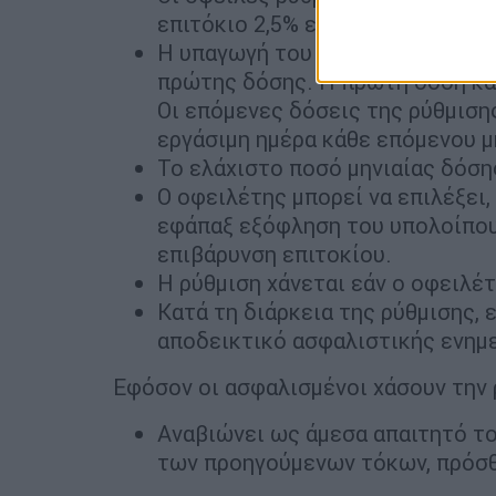
επιτόκιο 2,5% ετησίως υπολογιζ
Η υπαγωγή του οφειλέτη στη ρύθ
πρώτης δόσης. Η πρώτη δόση κατ
Οι επόμενες δόσεις της ρύθμιση
εργάσιμη ημέρα κάθε επόμενου 
Το ελάχιστο ποσό μηνιαίας δόσης
Ο οφειλέτης μπορεί να επιλέξει,
εφάπαξ εξόφληση του υπολοίπου
επιβάρυνση επιτοκίου.
Η ρύθμιση χάνεται εάν ο οφειλέ
Κατά τη διάρκεια της ρύθμισης, 
αποδεικτικό ασφαλιστικής ενημε
Εφόσον οι ασφαλισμένοι χάσουν την 
Αναβιώνει ως άμεσα απαιτητό το
των προηγούμενων τόκων, πρόσ