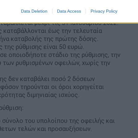
όμενο.
Data Deletion
Data Access
Privacy Policy
μιση συντελείται με την καταβολή της
αβάλλεται μέχρι τις 31 Ιανουάριου 2022.
ς καταβάλλονται έως την τελευταία
μήνα καταβολής της πρώτης δόσης.
 της ρύθμισης είναι 50 ευρώ.
 σε οποιοδήποτε στάδιο της ρύθμισης, την
 των ρυθμισμένων οφειλών, χωρίς την
της δεν καταβάλει ποσό 2 δόσεων
εφόσον τηρούνται οι όροι χορηγείται
ρότητας διμηνιαίας ισχύος.
ρύθμιση:
 σύνολο του υπολοίπου της οφειλής και
θετων τελών και προσαυξήσεων.