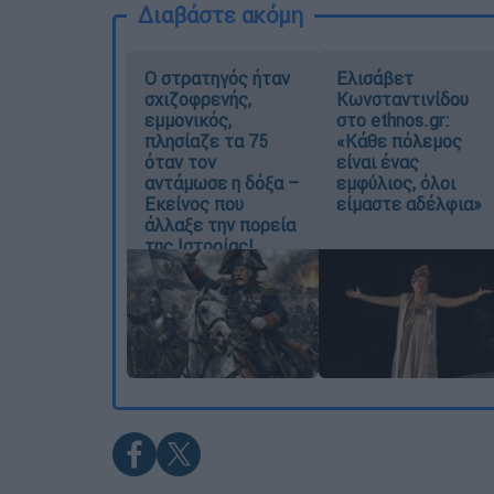
Διαβάστε ακόμη
O στρατηγός ήταν
Ελισάβετ
σχιζοφρενής,
Κωνσταντινίδου
εμμονικός,
στο ethnos.gr:
πλησίαζε τα 75
«Κάθε πόλεμος
όταν τον
είναι ένας
αντάμωσε η δόξα –
εμφύλιος, όλοι
Εκείνος που
είμαστε αδέλφια»
άλλαξε την πορεία
της Ιστορίας!