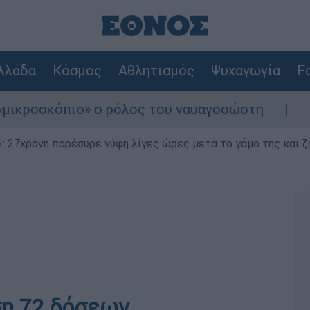
λλάδα
Κόσμος
Αθλητισμός
Ψυχαγωγία
Fo
όπιο» ο ρόλος του ναυαγοσώστη
Συναγερμό
 27χρονη παρέσυρε νύφη λίγες ώρες μετά το γάμο της και ζη
ση 72 δόσεων