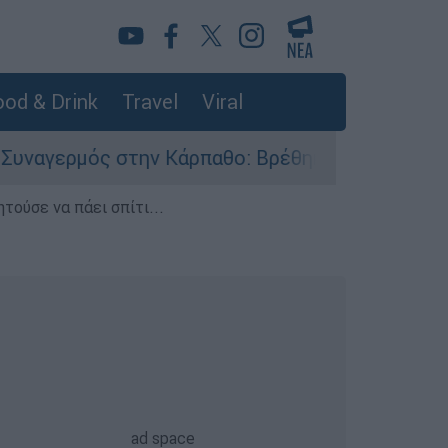
od & Drink
Travel
Viral
ς στην Κάρπαθο: Βρέθηκαν παλιά πυρομαχικά στ
τούσε να πάει σπίτι...