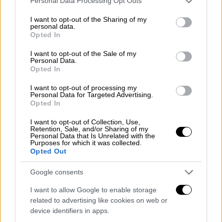
Personal Data Processing Opt Outs
ραδιόφωνο που έχει δημιουργήσει χωρίς να
services and may gather and store information including but
πληρώνει πνευματικά δικαιώματα. Η
not limited to your visit or usage behaviour. You may click to
I want to opt-out of the Sharing of my
personal data.
απάντηση του Νίκου Κουρή – Θεοδωράκη
grant or deny consent to Google and its third-party tags to
Opted In
use your data for below specified purposes in below Google
ήρθε με ανάρτηση στο Facebook, σύντομη
consent section.
I want to opt-out of the Sale of my
αλλά περιεκτική: «Ο Μίκης με τίμησε
Personal Data.
αφήνοντας μου την διαχείριση του έργου
Opted In
του μέσα από το mikis radio απαλλάσσοντας
I want to opt-out of processing my
το από την υποχρέωση των Πνευματικών
Personal Data for Targeted Advertising.
Opted In
Δικαιωμάτων. Εγώ θα σεβαστώ τα
γραφόμενα της διαθήκης, εύχομαι να
I want to opt-out of Collection, Use,
Retention, Sale, and/or Sharing of my
σεβαστούν όλοι τις επιθυμίες του μεγάλου
Personal Data that Is Unrelated with the
Purposes for which it was collected.
Δωρητή!» σημείωσε.
Opted Out
Google consents
I want to allow Google to enable storage
related to advertising like cookies on web or
device identifiers in apps.