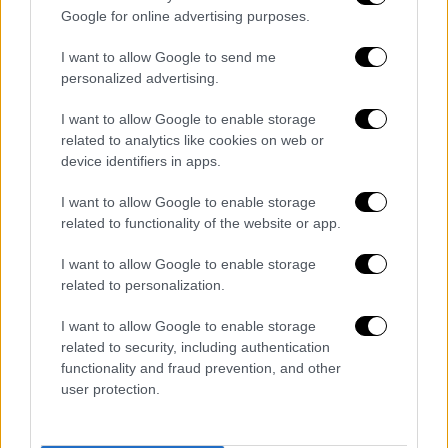
Google for online advertising purposes.
I want to allow Google to send me
personalized advertising.
I want to allow Google to enable storage
related to analytics like cookies on web or
video
device identifiers in apps.
I want to allow Google to enable storage
related to functionality of the website or app.
I want to allow Google to enable storage
related to personalization.
Κατολισθήσεις και στον Ταΰγετο
I want to allow Google to enable storage
Την ίδια ώρα, όπως αναφέρει η ΕΡΤ, στον
related to security, including authentication
Ταΰγετο
εκκενώθηκαν προληπτικά δυο
functionality and fraud prevention, and other
οικισμοί
που βρίσκονται σε πλαγιά λόγω
user protection.
των κατολισθήσεων, ενώ παράλληλα
έχουν
υποχωρήσει κτίσματα και δρόμοι
.