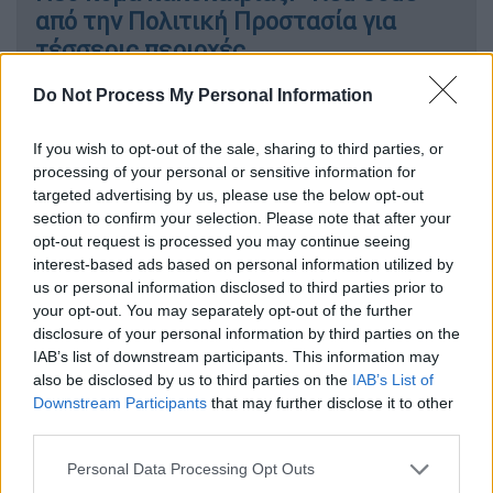
από την Πολιτική Προστασία για
τέσσερις περιοχές
Do Not Process My Personal Information
Καιρός
|
17.02.2026 08:03
Σήμερα το πρώτο «χτύπημα» της
If you wish to opt-out of the sale, sharing to third parties, or
κακοκαιρίας με βροχές, καταιγίδες
processing of your personal or sensitive information for
targeted advertising by us, please use the below opt-out
και κίνδυνο για πλημμύρες - Η
section to confirm your selection. Please note that after your
πρόγνωση Μαρουσάκη
opt-out request is processed you may continue seeing
interest-based ads based on personal information utilized by
us or personal information disclosed to third parties prior to
your opt-out. You may separately opt-out of the further
Σύμφωνα με το
ilialive.gr
, τα παιδιά
disclosure of your personal information by third parties on the
IAB’s list of downstream participants. This information may
κατάφεραν με δυσκολία
να φτάσουν σήμερα
also be disclosed by us to third parties on the
IAB’s List of
(17/2) το πρωί στο σχολείο τους, όμως το
Downstream Participants
that may further disclose it to other
μεσημέρι, με τον δρόμο να παραμένει
third parties.
αποκλεισμένος λόγω των καθιζήσεων
του
Please note that this website/app uses one or more Google
Personal Data Processing Opt Outs
εδάφους, οι γονείς αναγκάστηκαν να
services and may gather and store information including but