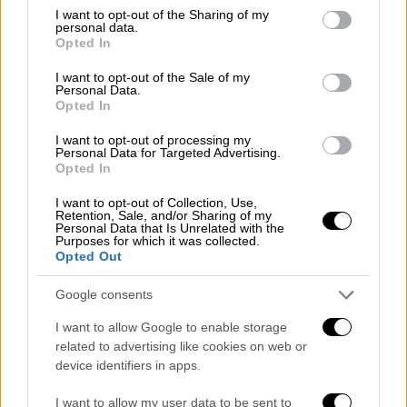
χρησιμοποιήσουν
μονοπάτια μέσα από τα
not limited to your visit or usage behaviour. You may click to
I want to opt-out of the Sharing of my
personal data.
χωράφια
για να επιστρέψουν τα παιδιά στα
grant or deny consent to Google and its third-party tags to
Opted In
use your data for below specified purposes in below Google
σπίτια τους με ασφάλεια.
consent section.
I want to opt-out of the Sale of my
Personal Data.
Opted In
I want to opt-out of processing my
Personal Data for Targeted Advertising.
Opted In
I want to opt-out of Collection, Use,
video
Retention, Sale, and/or Sharing of my
Personal Data that Is Unrelated with the
Purposes for which it was collected.
Opted Out
Google consents
I want to allow Google to enable storage
Σε βίντεο από drone φαίνονται οι
related to advertising like cookies on web or
ρηγματώσεις δίπλα στα σπίτια
που
device identifiers in apps.
μαρτυρούν την
κίνηση των εδαφών στην
I want to allow my user data to be sent to
πλαγιά
που είναι χτισμένο το χωριό.