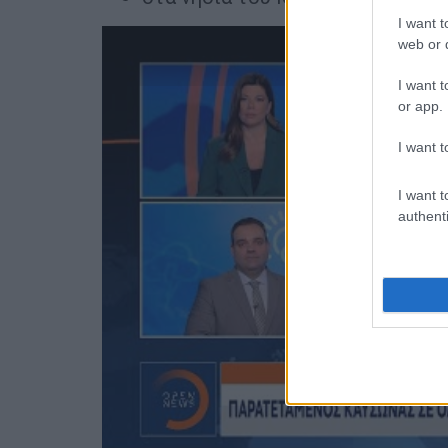
I want t
web or d
I want t
or app.
I want t
I want t
authenti