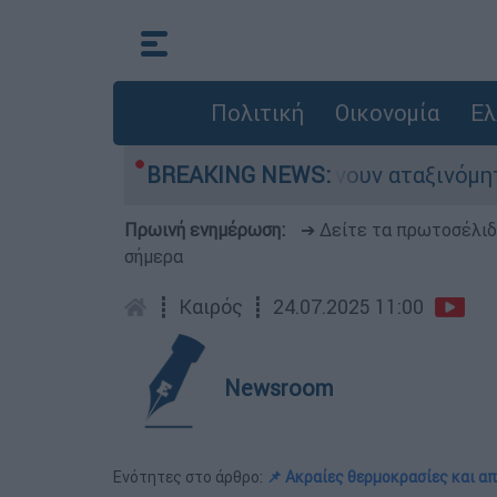
Πολιτική
Οικονομία
Ελ
 αυτοκίνητα παραμένουν αταξινόμητα - Λύση ανα
BREAKING NEWS:
Πρωινή ενημέρωση:
➔ Δείτε τα πρωτοσέλι
σήμερα
┋
Καιρός
┋
24.07.2025 11:00
Newsroom
Ενότητες στο άρθρο:
📌 Ακραίες θερμοκρασίες και απ