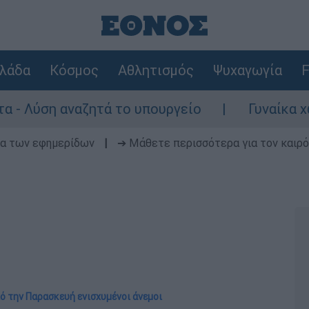
λάδα
Κόσμος
Αθλητισμός
Ψυχαγωγία
F
ζητά το υπουργείο
Γυναίκα χωρίς τις αισ
δα των εφημερίδων
|
➔ Μάθετε περισσότερα για τον καιρό
ό την Παρασκευή ενισχυμένοι άνεμοι