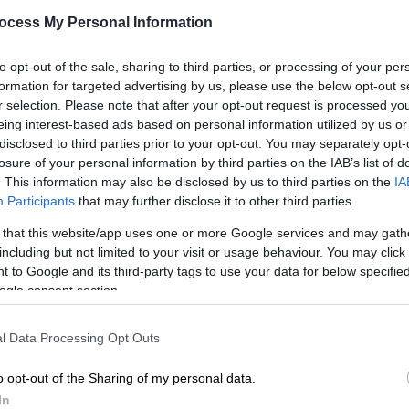
ocess My Personal Information
 και τους 43 ο υδράργυρος - Ποιες
 «βράσουν»
to opt-out of the sale, sharing to third parties, or processing of your per
formation for targeted advertising by us, please use the below opt-out s
r selection. Please note that after your opt-out request is processed y
eing interest-based ads based on personal information utilized by us or
α: Μέχρι και 44αρια θα χτυπήσει ο
disclosed to third parties prior to your opt-out. You may separately opt-
 το Σάββατο τα χειρότερα
losure of your personal information by third parties on the IAB’s list of
. This information may also be disclosed by us to third parties on the
IA
Participants
that may further disclose it to other third parties.
 that this website/app uses one or more Google services and may gath
από την Παρασκευή ενισχυμένοι
including but not limited to your visit or usage behaviour. You may click 
 to Google and its third-party tags to use your data for below specifi
ogle consent section.
καύσωνα προβλέπεται μλόνο στη
l Data Processing Opt Outs
 Κυριακής (27-07-25), ενώ και βαθμιαία
ασιών αναμένεται τη Δευτέρα (28-7-2025)
o opt-out of the Sharing of my personal data.
In