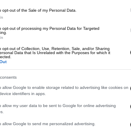
o opt-out of the Sale of my Personal Data.
In
ανθούν σε υψηλά επίπεδα (περί τους 28 με
κά κέντρα).
to opt-out of processing my Personal Data for Targeted
ing.
In
μεσημέρι και το Σάββατο (26-07-25) στα
επικρατούν ενισχυμένοι βόρειοι άνεμοι
o opt-out of Collection, Use, Retention, Sale, and/or Sharing
ersonal Data that Is Unrelated with the Purposes for which it
lected.
Out
 αναλυτικά
:
consents
ς τιμές θα φτάσουν
:
o allow Google to enable storage related to advertising like cookies on
ι τοπικά στη Θεσσαλία, την ανατολική
evice identifiers in apps.
όννησο τους 42 με 43 βαθμούς Κελσίου.
o allow my user data to be sent to Google for online advertising
η Θεσσαλονίκη τους 39 με 40 βαθμούς.
s.
υ και τα Δωδεκάνησα τους 39 με 40 και
.
to allow Google to send me personalized advertising.
ήτη τους 37 με 39 βαθμούς Κελσίου.