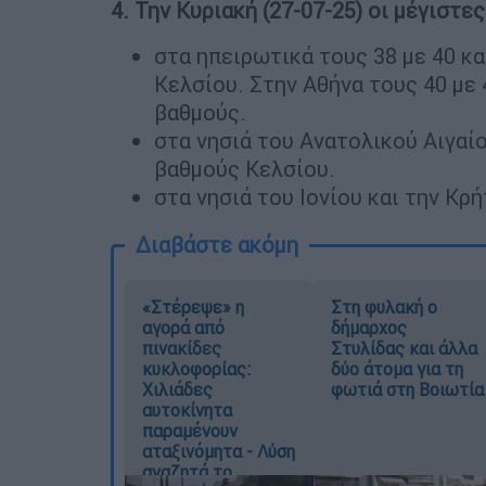
4. Την Κυριακή (27-07-25) οι μέγιστε
στα ηπειρωτικά τους 38 με 40 κα
Κελσίου. Στην Αθήνα τους 40 με 
βαθμούς.
στα νησιά του Ανατολικού Αιγαί
βαθμούς Κελσίου.
στα νησιά του Ιονίου και την Κρ
Διαβάστε ακόμη
«Στέρεψε» η
Στη φυλακή ο
αγορά από
δήμαρχος
πινακίδες
Στυλίδας και άλλα
κυκλοφορίας:
δύο άτομα για τη
Χιλιάδες
φωτιά στη Βοιωτία
αυτοκίνητα
παραμένουν
αταξινόμητα - Λύση
αναζητά το