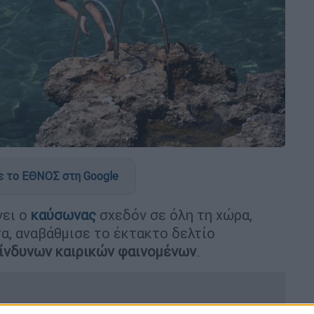
 το ΕΘΝΟΣ στη Google
νει ο
καύσωνας
σχεδόν σε όλη τη χώρα,
α, αναβάθμισε το έκτακτο δελτίο
κίνδυνων καιρικών φαινομένων
.