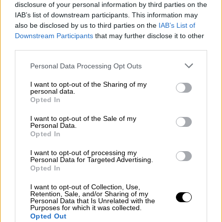
άνεμοι
στα δυτικά θα πνέουν βόρειοι
disclosure of your personal information by third parties on the
βορειοδυτικοί
4 με 6 μποφόρ
γρήγορα όμως
IAB’s list of downstream participants. This information may
θα εξασθενήσουν και θα είναι μεταβλητοί
3
also be disclosed by us to third parties on the
IAB’s List of
Downstream Participants
that may further disclose it to other
με 4 μποφόρ
. Στα ανατολικά θα πνέουν από
third parties.
βόρειες διευθύνσεις 4 με 6 και στο Αιγαίο
Please note that this website/app uses one or more Google
πρόσκαιρα
τοπικά 7 μποφόρ
.
Personal Data Processing Opt Outs
services and may gather and store information including but
not limited to your visit or usage behaviour. You may click to
I want to opt-out of the Sharing of my
Η
θερμοκρασία
θα σημειώσει άνοδο κυρίως
personal data.
grant or deny consent to Google and its third-party tags to
στο
Ιόνιο
και τα ηπειρωτικά και θα φτάσει
Opted In
use your data for below specified purposes in below Google
στο Ιόνιο, τα ηπειρωτικά και τα Δωδεκάνησα
consent section.
I want to opt-out of the Sale of my
τους 23 με 25 βαθμούς και στην υπόλοιπη
Personal Data.
Opted In
νησιωτική χώρα τους
20 με 22 βαθμούς
Κελσίου
.
I want to opt-out of processing my
Personal Data for Targeted Advertising.
Opted In
Πρόγνωση για τη Δευτέρα του Πάσχα
I want to opt-out of Collection, Use,
Retention, Sale, and/or Sharing of my
Personal Data that Is Unrelated with the
Purposes for which it was collected.
Opted Out