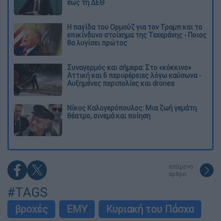
έως τη ΔΕΘ
Η παγίδα του Ορμούζ για τον Τραμπ και το
επικίνδυνο στοίχημα της Τεχεράνης - Ποιος
θα λυγίσει πρώτος
Συναγερμός και σήμερα: Στο «κόκκινο»
Αττική και 6 περιφέρειες λόγω καύσωνα -
Αυξημένες περιπολίες και drones
Νίκος Καλογερόπουλος: Μια ζωή γεμάτη
θέατρο, σινεμά και ποίηση
επόμενο
άρθρο
#TAGS
βροχές
ΕΜΥ
Κυριακή του Πάσχα