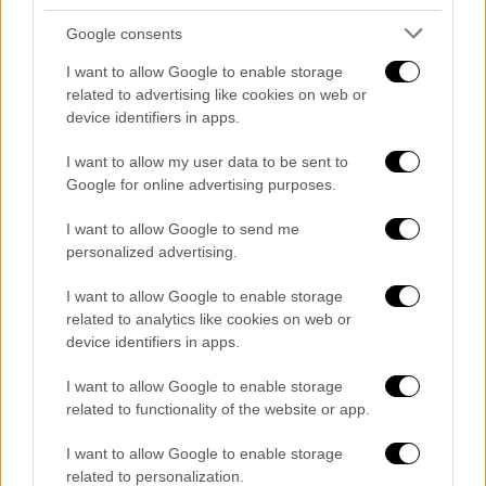
Google consents
video
I want to allow Google to enable storage
related to advertising like cookies on web or
device identifiers in apps.
I want to allow my user data to be sent to
Google for online advertising purposes.
Γενικά αίθριος καιρός και μόνο στην
I want to allow Google to send me
ηπειρωτική χώρα τις μεσημβρινές και
personalized advertising.
απογευματινές ώρες θα αναπτυχθούν
νεφώσεις κυρίως στα ορεινά, όπου θα
I want to allow Google to enable storage
εκδηλωθούν τοπικοί όμβροι και στα βόρεια
related to analytics like cookies on web or
device identifiers in apps.
πιθανώς μεμονωμένες καταιγίδες.
I want to allow Google to enable storage
Οι άνεμοι στο Ιόνιο και τα ηπειρωτικά θα
related to functionality of the website or app.
είναι μεταβλητοί 3 με 4 μποφόρ. Στο Αιγαίο
θα πνέουν από βόρειες διευθύνσεις 4 με 6
I want to allow Google to enable storage
related to personalization.
μποφόρ.