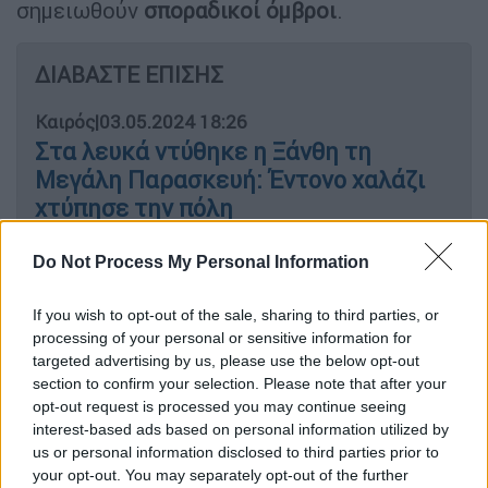
σημειωθούν
σποραδικοί όμβροι
.
ΔΙΑΒΑΣΤΕ ΕΠΙΣΗΣ
Καιρός
|
03.05.2024 18:26
Στα λευκά ντύθηκε η Ξάνθη τη
Μεγάλη Παρασκευή: Έντονο χαλάζι
χτύπησε την πόλη
Do Not Process My Personal Information
Καιρός
|
04.05.2024 06:57
Μεγάλο Σάββατο και Ανάσταση με
If you wish to opt-out of the sale, sharing to third parties, or
βροχές και καταιγίδες - Με τι καιρό
processing of your personal or sensitive information for
θα σουβλίσουμε
targeted advertising by us, please use the below opt-out
section to confirm your selection. Please note that after your
opt-out request is processed you may continue seeing
interest-based ads based on personal information utilized by
us or personal information disclosed to third parties prior to
Σύμφωνα με την πρόγνωση της
ΕΜΥ
, οι
your opt-out. You may separately opt-out of the further