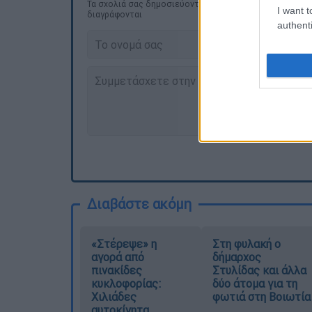
Τα σχολιά σας δημοσιεύονται άμεσα με δική σας ευθύνη
I want t
διαγράφονται
authenti
Διαβάστε ακόμη
«Στέρεψε» η
Στη φυλακή ο
αγορά από
δήμαρχος
πινακίδες
Στυλίδας και άλλα
κυκλοφορίας:
δύο άτομα για τη
Χιλιάδες
φωτιά στη Βοιωτία
αυτοκίνητα