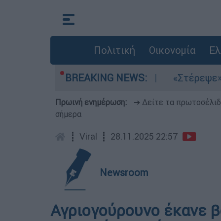
Πολιτική
Οικονομία
Ελ
τα μελτέμια στο Αιγαίο
BREAKING NEWS:
«Στέρεψε» η αγορ
Πρωινή ενημέρωση:
➔ Δείτε τα πρωτοσέλι
σήμερα
┋
Viral
┋
28.11.2025 22:57
Newsroom
Αγριογούρουνο έκανε β