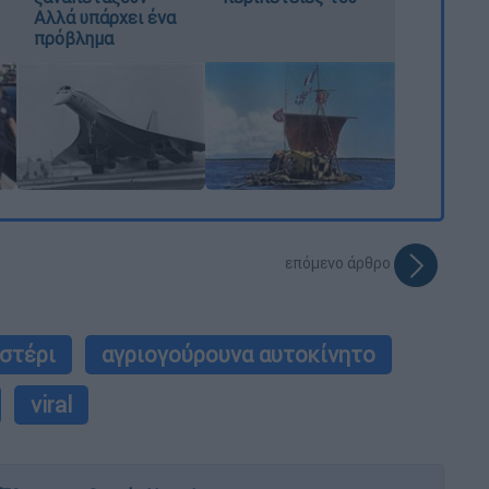
Αλλά υπάρχει ένα
πρόβλημα
επόμενο άρθρο
στέρι
αγριογούρουνα αυτοκίνητο
viral