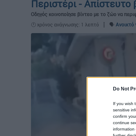
Περιστέρι - Απίστευτο 
Οδηγός κοινοποίησε βίντεο με το ζώο να περι
🕛 χρόνος ανάγνωσης: 1 λεπτό ┋ 🗣️
Ανοικτό 
Do Not Pr
If you wish 
sensitive in
confirm you
continue se
information 
further disc