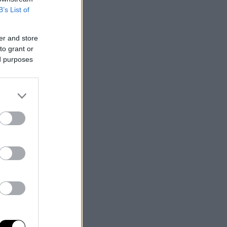
B’s List of
er and store
to grant or
ed purposes