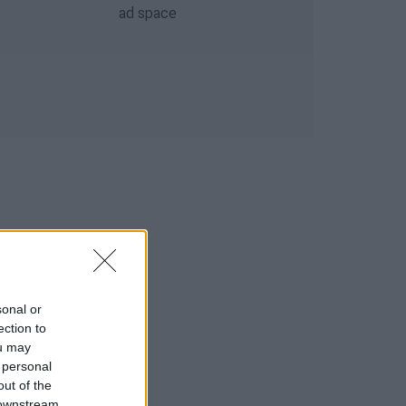
sonal or
ection to
ou may
 personal
out of the
 downstream