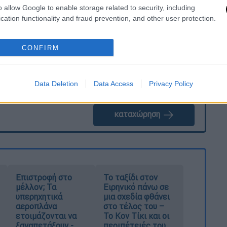
. Το ΕΘΝΟΣ θα παρεμβαίνει και τα προσβλητικά σχόλια θα
o allow Google to enable storage related to security, including
cation functionality and fraud prevention, and other user protection.
CONFIRM
Data Deletion
Data Access
Privacy Policy
καταχώρηση
Επιστροφή στο
Το ταξίδι στον
μέλλον; Τα
Ειρηνικό πάνω σε
υπερηχητικά
μια σχεδία φθάνει
αεροπλάνα
στο τέλος του –
ετοιμάζονται να
Το Κον Τίκι και οι
ξαναπετάξουν -
περιπέτειές του