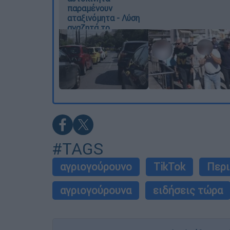
παραμένουν
αταξινόμητα - Λύση
αναζητά το
υπουργείο
#TAGS
αγριογούρουνο
TikTok
Περι
αγριογούρουνα
ειδήσεις τώρα