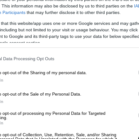
. This information may also be disclosed by us to third parties on the
IA
Participants
that may further disclose it to other third parties.
 that this website/app uses one or more Google services and may gath
including but not limited to your visit or usage behaviour. You may click 
 to Google and its third-party tags to use your data for below specifi
ogle consent section.
l Data Processing Opt Outs
 το ΕΘΝΟΣ στη Google
o opt-out of the Sharing of my personal data.
In
ηκε
σήμερα (28/11)
το πρωί στο
Περιστέρι
.
ι στους δρόμους
της περιοχής ένα...
o opt-out of the Sale of my Personal Data.
In
to opt-out of processing my Personal Data for Targeted
ing.
In
o opt-out of Collection, Use, Retention, Sale, and/or Sharing
ersonal Data that Is Unrelated with the Purposes for which it