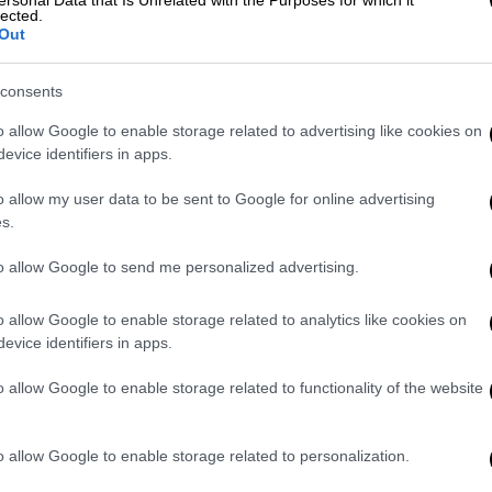
 Περιστέρι, στο σημείο που έπεσε
lected.
Out
ση με μαχαίρι
consents
o allow Google to enable storage related to advertising like cookies on
ρονος λόγω μέθης - Συνελήφθη ο
evice identifiers in apps.
γαζιού
o allow my user data to be sent to Google for online advertising
s.
to allow Google to send me personalized advertising.
ντεο
που κοινοποίησε μια
χρήστης του
 μπροστά της το ζώο να
κάνει βόλτες
στα
o allow Google to enable storage related to analytics like cookies on
 στο πεζοδρόμιο
και να στρίβει.
evice identifiers in apps.
ω 200 χιλιάδες προβολές
ενώ η χρήστης
o allow Google to enable storage related to functionality of the website
 εξωτικό Περιστέρι»
.
o allow Google to enable storage related to personalization.