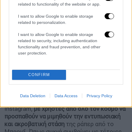
related to functionality of the website or app.
I want to allow Google to enable storage
related to personalization.
I want to allow Google to enable storage
related to security, including authentication
functionality and fraud prevention, and other
user protection.
«
Ήταν η πρώτη μου προσπάθεια να
δημιουργήσω κάτι για τα social… και πήγε
όσο χειρότερα μπορούσε
», ανέφερε με
CONFIRM
πικρία στην ανάρτησή της.
Το λεγόμενο «High School Challenge» έχει
Data Deletion
Data Access
Privacy Policy
γίνει ιδιαίτερα δημοφιλές σε TikTok και
Instagram,
με χρήστες από όλο τον κόσμο να
προσπαθούν να μιμηθούν την εντυπωσιακή
και ακροβατική στάση
της ράπερ από το
Μπρονξ. Όπως συχνά συμβαίνει με τέτοιες