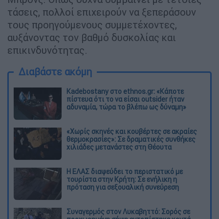
τάσεις, πολλοί επιχειρούν να ξεπεράσουν
τους προηγούμενους συμμετέχοντες,
αυξάνοντας τον βαθμό δυσκολίας και
επικινδυνότητας.
Διαβάστε ακόμη
Kadebostany στο ethnos.gr: «Κάποτε
πίστευα ότι το να είσαι outsider ήταν
αδυναμία, τώρα το βλέπω ως δύναμη»
«Χωρίς σκηνές και κουβέρτες σε ακραίες
θερμοκρασίες»: Σε δραματικές συνθήκες
χιλιάδες μετανάστες στη Θέουτα
Η ΕΛΑΣ διαψεύδει το περιστατικό με
τουρίστα στην Κρήτη: Σε ενήλικη η
πρόταση για σεξουαλική συνεύρεση
Συναγερμός στον Λυκαβηττό: Σορός σε