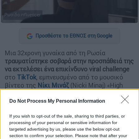
Ρωσίδα influencer
Προσθέστε το ΕΘΝΟΣ στη Google
Μια 32χρονη γυναίκα από τη Ρωσία
τραυματίστηκε σοβαρά στην προσπάθειά της
να εκτελέσει ένα επικίνδυνο viral challenge
στο
TikTok
, εμπνευσμένο από το μουσικό
βίντεο της
Νίκι Μινάζ
(Nicki Minaj) «High
School» (2013).
Do Not Process My Personal Information
ΔΙΑΒΑΣΤΕ ΕΠΙΣΗΣ
If you wish to opt-out of the sale, sharing to third parties, or
processing of your personal or sensitive information for
Viral
|
05.08.2025 14:08
targeted advertising by us, please use the below opt-out
Ικαριώτικη τρέλα: Νεαρός κατέβηκε
section to confirm your selection. Please note that after your