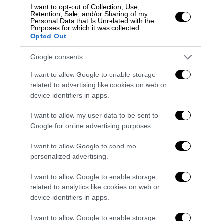
Ωστόσο, η κατσαρόλα γλίστρησε και η
I want to opt-out of Collection, Use,
Mariana
έπεσε με δύναμη προς τα πίσω, με
Retention, Sale, and/or Sharing of my
Personal Data that Is Unrelated with the
αποτέλεσμα να υποστεί κάταγμα στη
Purposes for which it was collected.
Opted Out
θωρακική μοίρα της σπονδυλικής στήλης
,
όπως έγραψε η ίδια αργότερα στα social
Google consents
media.
I want to allow Google to enable storage
related to advertising like cookies on web or
device identifiers in apps.
I want to allow my user data to be sent to
Google for online advertising purposes.
I want to allow Google to send me
personalized advertising.
I want to allow Google to enable storage
related to analytics like cookies on web or
device identifiers in apps.
I want to allow Google to enable storage
View this post on Instagram