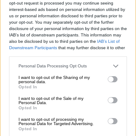
σαν... Ταρζάν και μπούκαρε στον χορό
opt-out request is processed you may continue seeing
- Viral βίντεο από πανηγύρι
interest-based ads based on personal information utilized by
us or personal information disclosed to third parties prior to
your opt-out. You may separately opt-out of the further
disclosure of your personal information by third parties on the
IAB’s list of downstream participants. This information may
Το επικίνδυνο challenge
also be disclosed by us to third parties on the
IAB’s List of
Downstream Participants
that may further disclose it to other
Η Mariana Barutkina, που διατηρεί έναν
third parties.
μικρό λογαριασμό με περίπου 1.200
Please note that this website/app uses one or more Google
Personal Data Processing Opt Outs
ακολούθους στο Instagram, ανάρτησε βίντεο
services and may gather and store information including but
στο οποίο
φαίνεται να προσπαθεί να
not limited to your visit or usage behaviour. You may click to
I want to opt-out of the Sharing of my
personal data.
ισορροπήσει πάνω σε πάγκο κουζίνας,
grant or deny consent to Google and its third-party tags to
Opted In
use your data for below specified purposes in below Google
φορώντας ψηλοτάκουνες γόβες και
consent section.
I want to opt-out of the Sale of my
πατώντας σε κουτί βρεφικού γάλακτος και
Personal Data.
κατσαρόλα
, σε μια προσπάθεια να
Opted In
αναπαραστήσει την εμβληματική σταυροπόδι
I want to opt-out of processing my
πόζα της Minaj.
Personal Data for Targeted Advertising.
Opted In