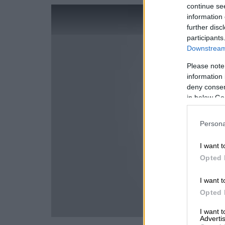
continue se
information 
further disc
participants
Downstream 
Please note
information 
deny consent
in below Go
Persona
I want t
Opted 
I want t
Opted 
I want 
Advertis