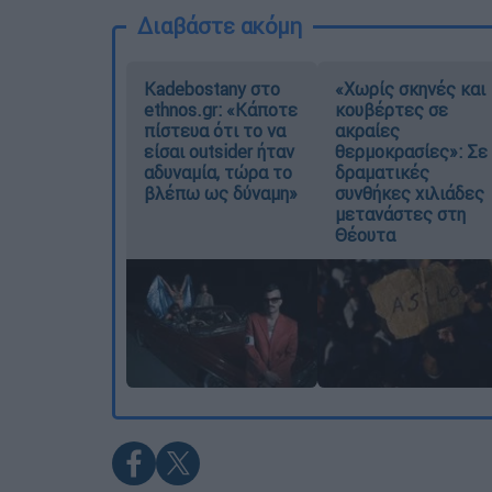
Διαβάστε ακόμη
Kadebostany στο
«Χωρίς σκηνές και
ethnos.gr: «Κάποτε
κουβέρτες σε
πίστευα ότι το να
ακραίες
είσαι outsider ήταν
θερμοκρασίες»: Σε
αδυναμία, τώρα το
δραματικές
βλέπω ως δύναμη»
συνθήκες χιλιάδες
μετανάστες στη
Θέουτα