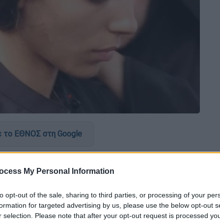
 το ΕΘΝΟΣ στη Google
ια,
η συνείδηση μου χτυπούσε μέσα μου
και
ocess My Personal Information
ε
η 23χρονη influencer
Helen Mazlou,
που
to opt-out of the sale, sharing to third parties, or processing of your per
YouTube»
formation for targeted advertising by us, please use the below opt-out s
r selection. Please note that after your opt-out request is processed y