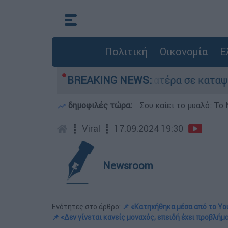
Πολιτική
Οικονομία
Ε
 είχε τον νεκρό του πατέρα σε καταψύκτη στον 
BREAKING NEWS:
δημοφιλές τώρα:
Σου καίει το μυαλό: Το 
┋
Viral
┋
17.09.2024 19:30
Newsroom
Ενότητες στο άρθρο:
📌 «Κατηχήθηκα μέσα από το Y
📌 «Δεν γίνεται κανείς μοναχός, επειδή έχει προβλήμ