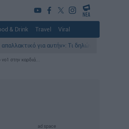
od & Drink
Travel
Viral
 για αυτήν»: Τι δηλώνει στο ethnos.gr ο Κώστας
 νο1 στην καρδιά...