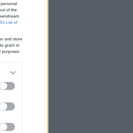
 personal
out of the
 downstream
B’s List of
er and store
to grant or
ed purposes