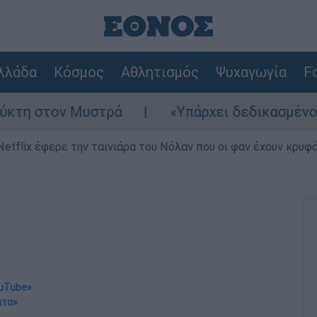
λλάδα
Κόσμος
Αθλητισμός
Ψυχαγωγία
Fo
Μυστρά
«Υπάρχει δεδικασμένο απαλλακτικό
Netflix έφερε την ταινιάρα του Νόλαν που οι φαν έχουν κρυφό
ouTube»
ατα»