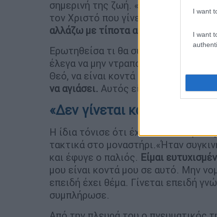
σημερινή της ζωή. «Είναι διαφορετικ
I want t
τον Χριστό που γίνεται καθημερινά κ
αλλάζω με τίποτα αυτή τη ζωή
».
I want t
authenti
Ερωτηθείσα τι θα συμβούλευε τους συ
έλεγα να μην ντραπούν ποτέ να ομολ
Θεό, να είναι κοντά στην Εκκλησία. Υ
να αγιάσει.
Αυτός είναι ο σκοπός της
«Δεν γίνεται κανείς μοναχό
Η ίδια τόνισε ότι έχει στο πλευρό τ
τακτικά στο μοναστήρι.«Ήταν συγκιν
και έφυγε ο παλιός.
Είμαι ευτυχισμέν
μου είναι κοντά μου σε αυτό. Μην νο
επειδή έχει θέμα. Γίνεται επειδή γνώ
συμπλήρωσε.
Από την πλευρά του ο πνευματικός τ