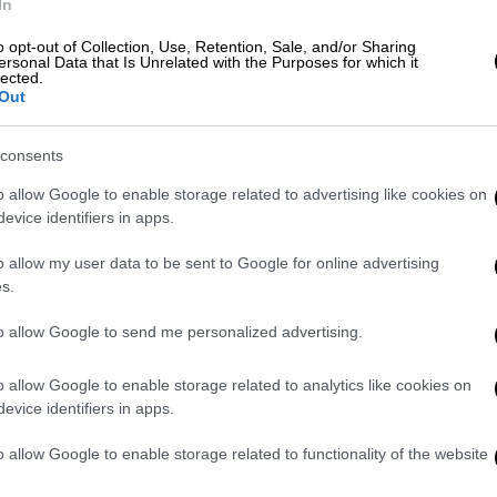
In
ρα το όνομα της, μιλώντας στο
OPEN
και
ποφάσισε να γίνει
μοναχή.
«Δεν γνώριζα τον
o opt-out of Collection, Use, Retention, Sale, and/or Sharing
ersonal Data that Is Unrelated with the Purposes for which it
α από το YouTube
, έμαθα από τον
lected.
, πράγματα για τον Κύριο. Κόλλησα μου
Out
ια. Εφόσον άρχισα να μαθαίνω την αλήθεια η
 με τον καιρό με τράβηξε. Με την
consents
πόρεσα να έρθω πιο κοντά.
o allow Google to enable storage related to advertising like cookies on
evice identifiers in apps.
o allow my user data to be sent to Google for online advertising
s.
ράση του κυκλώματος - Τους
to allow Google to send me personalized advertising.
φάρμακα στα χέρια
o allow Google to enable storage related to analytics like cookies on
evice identifiers in apps.
o allow Google to enable storage related to functionality of the website
θους
στο
tik tok
, δήλωσε
ευτυχισμένη
με τη