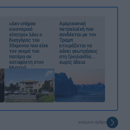
«Δεν υπήρχε
Αμερικανική
οικονομικό
πετρελαϊκή που
κίνητρο» λέει ο
συνδέεται με τον
δικηγόρος του
Τραμπ
55χρονου που είχε
ετοιμάζεται να
τον νεκρό του
κάνει γεωτρήσεις
πατέρα σε
στη Γροιλανδία...
καταψύκτη στον
χωρίς άδεια
Μυστρά
επόμενο άρθρο