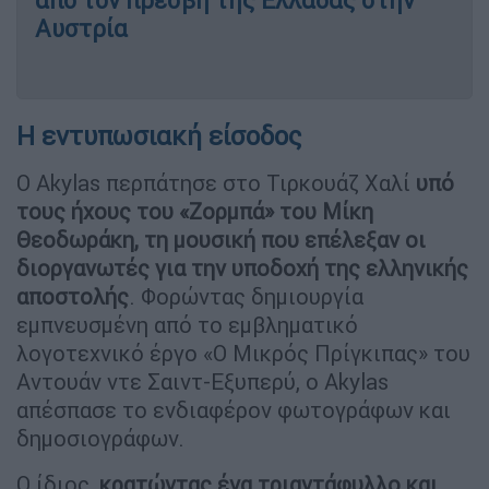
από τον πρέσβη της Ελλάδας στην
Αυστρία
Η εντυπωσιακή είσοδος
Ο Akylas περπάτησε στο Τιρκουάζ Χαλί
υπό
τους ήχους του «Ζορμπά» του Μίκη
Θεοδωράκη, τη μουσική που επέλεξαν οι
διοργανωτές για την υποδοχή της ελληνικής
αποστολής
. Φορώντας δημιουργία
εμπνευσμένη από το εμβληματικό
λογοτεχνικό έργο «Ο Μικρός Πρίγκιπας» του
Αντουάν ντε Σαιντ-Εξυπερύ, ο Akylas
απέσπασε το ενδιαφέρον φωτογράφων και
δημοσιογράφων.
Ο ίδιος,
κρατώντας ένα τριαντάφυλλο και