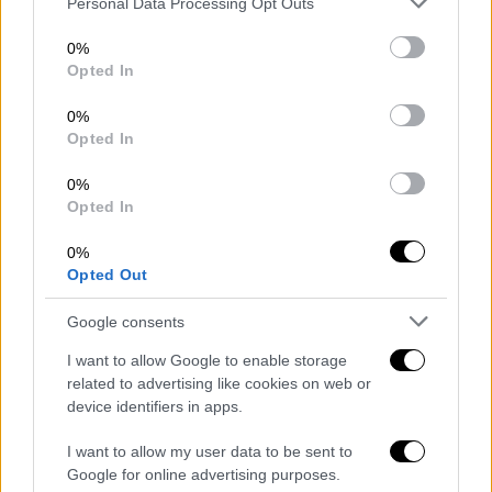
ελληνική συμμετοχή και το τραγούδι «Ferto».
Personal Data Processing Opt Outs
services and may gather and store information including but
Τον Akyla συνόδευσαν
ο creative director
not limited to your visit or usage behaviour. You may click to
0%
grant or deny consent to Google and its third-party tags to
Opted In
Φωκάς Ευαγγελινός, καθώς και οι Παρθένα
use your data for below specified purposes in below Google
Χοροζίδου, Μιχάλης Μιχαηλίδης, Χρίστος
consent section.
0%
Νικολάου και Κωνσταντίνος Μακρυπίδης
,
Opted In
που θα τον πλαισιώνουν στη σκηνή του
0%
Wiener Stadthalle.
Opted In
0%
Opted Out
Google consents
I want to allow Google to enable storage
related to advertising like cookies on web or
device identifiers in apps.
I want to allow my user data to be sent to
Google for online advertising purposes.