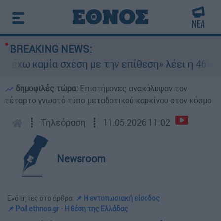
BREAKING NEWS:
χω καμία σχέση με την επίθεση» λέει η 46χρονη 
δημοφιλές τώρα:
Επιστήμονες ανακάλυψαν τον
τέταρτο γνωστό τύπο μεταδοτικού καρκίνου στον κόσμο
┋
Τηλεόραση
┋
11.05.2026 11:02
Newsroom
Ενότητες στο άρθρο:
📌 Η εντυπωσιακή είσοδος
📌 Poll ethnos.gr - Η θέση της Ελλάδας