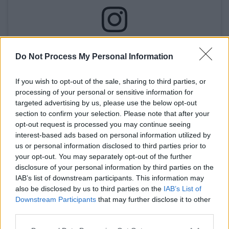
View this post on Instagram
Do Not Process My Personal Information
If you wish to opt-out of the sale, sharing to third parties, or
processing of your personal or sensitive information for
targeted advertising by us, please use the below opt-out
section to confirm your selection. Please note that after your
opt-out request is processed you may continue seeing
interest-based ads based on personal information utilized by
us or personal information disclosed to third parties prior to
Ο Akylas παρέμεινε στο Τιρκουάζ Χαλί
για
your opt-out. You may separately opt-out of the further
περισσότερες από τέσσερις ώρες,
disclosure of your personal information by third parties on the
απαντώντας σε δεκάδες ερωτήσεις
IAB’s list of downstream participants. This information may
διαπιστευμένων δημοσιογράφων
από διεθνή
also be disclosed by us to third parties on the
IAB’s List of
Downstream Participants
that may further disclose it to other
Μέσα, γεγονός που αποδεικνύει το αυξημένο
third parties.
ενδιαφέρον που συγκεντρώνει φέτος η
Please note that this website/app uses one or more Google