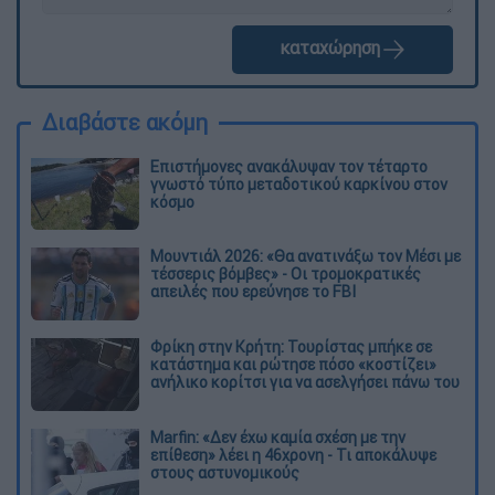
καταχώρηση
Διαβάστε ακόμη
Επιστήμονες ανακάλυψαν τον τέταρτο
γνωστό τύπο μεταδοτικού καρκίνου στον
κόσμο
Μουντιάλ 2026: «Θα ανατινάξω τον Μέσι με
τέσσερις βόμβες» - Οι τρομοκρατικές
απειλές που ερεύνησε το FBI
Φρίκη στην Κρήτη: Τουρίστας μπήκε σε
κατάστημα και ρώτησε πόσο «κοστίζει»
ανήλικο κορίτσι για να ασελγήσει πάνω του
Marfin: «Δεν έχω καμία σχέση με την
επίθεση» λέει η 46χρονη - Τι αποκάλυψε
στους αστυνομικούς