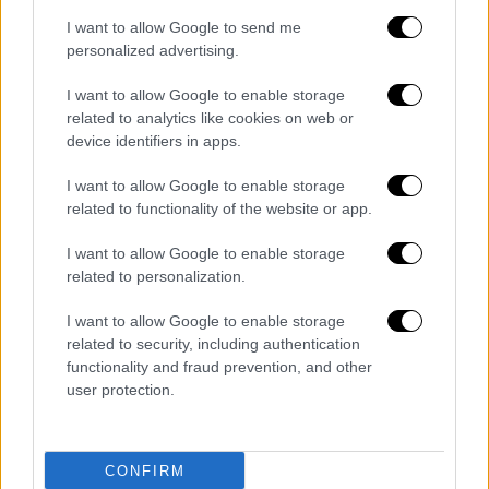
I want to allow Google to send me
View this post on Instagram
personalized advertising.
I want to allow Google to enable storage
related to analytics like cookies on web or
device identifiers in apps.
I want to allow Google to enable storage
related to functionality of the website or app.
Το εντυπωσιακό Τιρκουάζ Χαλί απλώθηκε
I want to allow Google to enable storage
related to personalization.
φέτος από το Burgtheater,
το εμβληματικό
εθνικό θέατρο της αυστριακής
I want to allow Google to enable storage
πρωτεύουσας, έως το Δημαρχείο της
related to security, including authentication
Βιέννης, μετατρέποντας το κέντρο της
functionality and fraud prevention, and other
user protection.
πόλης σε μια μεγάλη σκηνή
. Υπό τις
επευφημίες θεατών και φαν του
Διαγωνισμού, οι αντιπροσωπείες των 35
CONFIRM
χωρών που συμμετέχουν στη φετινή